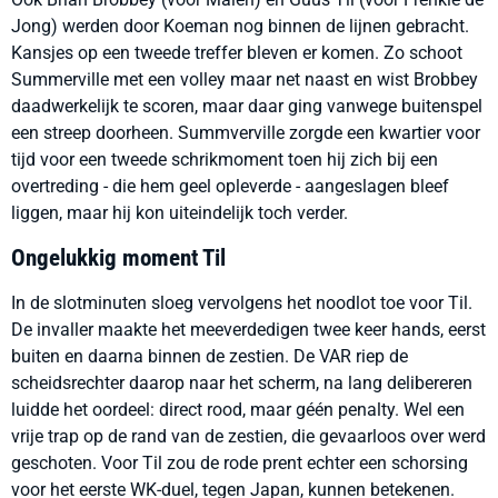
Jong) werden door Koeman nog binnen de lijnen gebracht.
Kansjes op een tweede treffer bleven er komen. Zo schoot
Summerville met een volley maar net naast en wist Brobbey
daadwerkelijk te scoren, maar daar ging vanwege buitenspel
een streep doorheen. Summverville zorgde een kwartier voor
tijd voor een tweede schrikmoment toen hij zich bij een
overtreding - die hem geel opleverde - aangeslagen bleef
liggen, maar hij kon uiteindelijk toch verder.
Ongelukkig moment Til
In de slotminuten sloeg vervolgens het noodlot toe voor Til.
De invaller maakte het meeverdedigen twee keer hands, eerst
buiten en daarna binnen de zestien. De VAR riep de
scheidsrechter daarop naar het scherm, na lang delibereren
luidde het oordeel: direct rood, maar géén penalty. Wel een
vrije trap op de rand van de zestien, die gevaarloos over werd
geschoten. Voor Til zou de rode prent echter een schorsing
voor het eerste WK-duel, tegen Japan, kunnen betekenen.