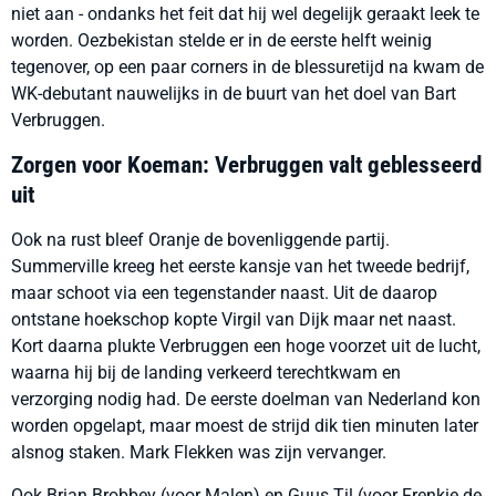
niet aan - ondanks het feit dat hij wel degelijk geraakt leek te
worden. Oezbekistan stelde er in de eerste helft weinig
tegenover, op een paar corners in de blessuretijd na kwam de
WK-debutant nauwelijks in de buurt van het doel van Bart
Verbruggen.
Zorgen voor Koeman: Verbruggen valt geblesseerd
uit
Ook na rust bleef Oranje de bovenliggende partij.
Summerville kreeg het eerste kansje van het tweede bedrijf,
maar schoot via een tegenstander naast. Uit de daarop
ontstane hoekschop kopte Virgil van Dijk maar net naast.
Kort daarna plukte Verbruggen een hoge voorzet uit de lucht,
waarna hij bij de landing verkeerd terechtkwam en
verzorging nodig had. De eerste doelman van Nederland kon
worden opgelapt, maar moest de strijd dik tien minuten later
alsnog staken. Mark Flekken was zijn vervanger.
Ook Brian Brobbey (voor Malen) en Guus Til (voor Frenkie de