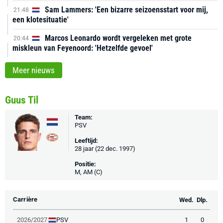
Sam Lammers: 'Een bizarre seizoensstart voor mij,
21:48
een klotesituatie'
Marcos Leonardo wordt vergeleken met grote
20:44
miskleun van Feyenoord: 'Hetzelfde gevoel'
Meer nieuws
Guus Til
Team:
PSV
Leeftijd:
28 jaar (22 dec. 1997)
Positie:
M, AM (C)
Carrière
Wed.
Dlp.
PSV
2026/2027
1
0