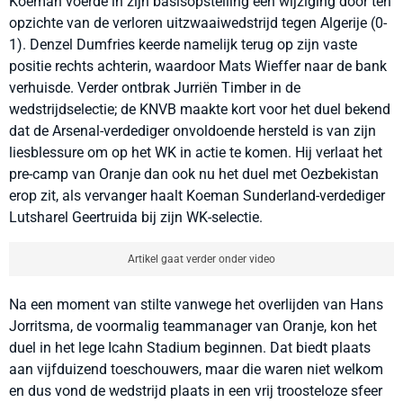
Koeman voerde in zijn basisopstelling één wijziging door ten
opzichte van de verloren uitzwaaiwedstrijd tegen Algerije (0-
1). Denzel Dumfries keerde namelijk terug op zijn vaste
positie rechts achterin, waardoor Mats Wieffer naar de bank
verhuisde. Verder ontbrak Jurriën Timber in de
wedstrijdselectie; de KNVB maakte kort voor het duel bekend
dat de Arsenal-verdediger onvoldoende hersteld is van zijn
liesblessure om op het WK in actie te komen. Hij verlaat het
pre-camp van Oranje dan ook nu het duel met Oezbekistan
erop zit, als vervanger haalt Koeman Sunderland-verdediger
Lutsharel Geertruida bij zijn WK-selectie.
Artikel gaat verder onder video
Na een moment van stilte vanwege het overlijden van Hans
Jorritsma, de voormalig teammanager van Oranje, kon het
duel in het lege Icahn Stadium beginnen. Dat biedt plaats
aan vijfduizend toeschouwers, maar die waren niet welkom
en dus vond de wedstrijd plaats in een vrij troosteloze sfeer