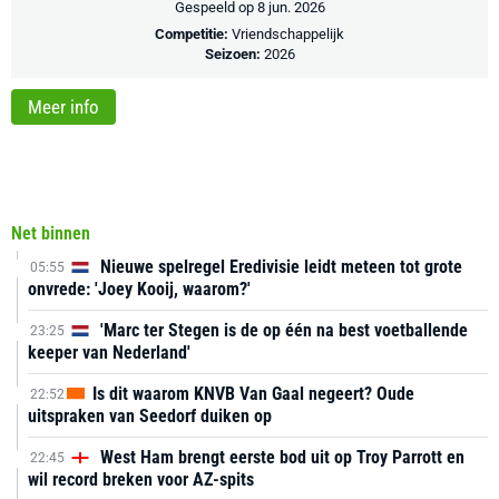
Gespeeld op 8 jun. 2026
Competitie:
Vriendschappelijk
Seizoen:
2026
Meer info
Net binnen
Nieuwe spelregel Eredivisie leidt meteen tot grote
05:55
onvrede: 'Joey Kooij, waarom?'
'Marc ter Stegen is de op één na best voetballende
23:25
keeper van Nederland'
Is dit waarom KNVB Van Gaal negeert? Oude
22:52
uitspraken van Seedorf duiken op
West Ham brengt eerste bod uit op Troy Parrott en
22:45
wil record breken voor AZ-spits