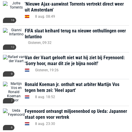
'Nieuwe Ajax-aanwinst Torrents vertrekt direct weer
uit Amsterdam'
8 aug. 08:49
16
FIFA slaat keihard terug na nieuwe onthullingen over
Infantino
Gisteren, 09:32
12
Van der Vaart gelooft niet wat hij ziet bij Feyenoord:
'Sorry hoor, maar dit zie je bijna nooit!'
Gisteren, 19:26
9
Ronald Koeman jr. onthult wat arbiter Martijn Vos
tegen hem zei: 'Heel apart'
8 aug. 18:52
7
Feyenoord ontvangt miljoenenbod op Ueda: Japanner
staat open voor vertrek
8 aug. 23:30
6