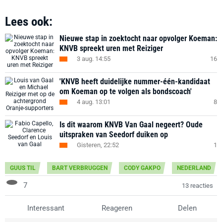
Lees ook:
Nieuwe stap in zoektocht naar opvolger Koeman:
KNVB spreekt uren met Reiziger
3 aug. 14:55
16
'KNVB heeft duidelijke nummer-één-kandidaat
om Koeman op te volgen als bondscoach'
4 aug. 13:01
8
Is dit waarom KNVB Van Gaal negeert? Oude
uitspraken van Seedorf duiken op
Gisteren, 22:52
1
GUUS TIL
BART VERBRUGGEN
CODY GAKPO
NEDERLAND
7
13 reacties
Interessant
Reageren
Delen