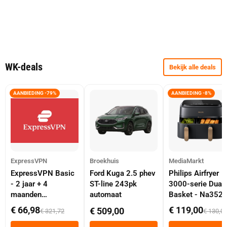
WK-deals
Bekijk alle deals
AANBIEDING -79%
AANBIEDING -8%
ExpressVPN
Broekhuis
MediaMarkt
ExpressVPN Basic
Ford Kuga 2.5 phev
Philips Airfryer
- 2 jaar + 4
ST-line 243pk
3000-serie Dual
maanden
automaat
Basket - Na352
abonnement
Dubbele Mand 9 
€ 66,98
€ 119,00
€ 509,00
€ 321,72
€ 130,0
Tot 6 Personen
Heteluchtfriteus