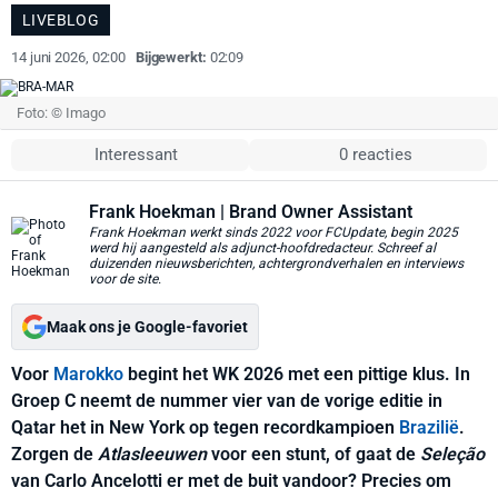
LIVEBLOG
14 juni 2026, 02:00
Bijgewerkt:
02:09
Foto: © Imago
Interessant
0 reacties
Frank Hoekman
| Brand Owner Assistant
Frank Hoekman werkt sinds 2022 voor FCUpdate, begin 2025
werd hij aangesteld als adjunct-hoofdredacteur. Schreef al
duizenden nieuwsberichten, achtergrondverhalen en interviews
voor de site.
Maak ons je Google-favoriet
Voor
Marokko
begint het WK 2026 met een pittige klus. In
Groep C neemt de nummer vier van de vorige editie in
Qatar het in New York op tegen recordkampioen
Brazilië
.
Zorgen de
Atlasleeuwen
voor een stunt, of gaat de
Seleção
van Carlo Ancelotti er met de buit vandoor? Precies om