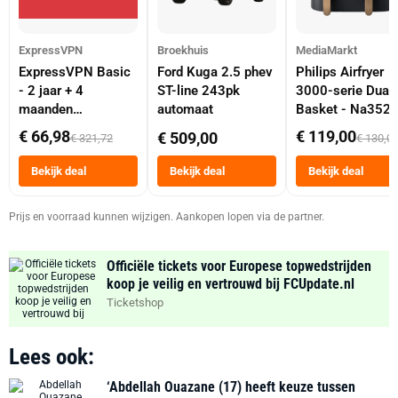
ExpressVPN
Broekhuis
MediaMarkt
ExpressVPN Basic
Ford Kuga 2.5 phev
Philips Airfryer
- 2 jaar + 4
ST-line 243pk
3000-serie Dual
maanden
automaat
Basket - Na352
abonnement
Dubbele Mand 9 
€ 66,98
€ 119,00
€ 509,00
€ 321,72
€ 130,0
Tot 6 Personen
Heteluchtfriteus
Bekijk deal
Bekijk deal
Bekijk deal
Zwart
Prijs en voorraad kunnen wijzigen. Aankopen lopen via de partner.
Officiële tickets voor Europese topwedstrijden
koop je veilig en vertrouwd bij FCUpdate.nl
Ticketshop
Lees ook:
‘Abdellah Ouazane (17) heeft keuze tussen