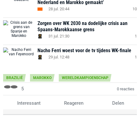
Nederland en Marokko gemaakt’
28 jul. 20:44
10
Zorgen over WK 2030 na dodelijke crisis aan
Spaans-Marokkaanse grens
31 jul. 21:30
1
Nacho Ferri woest voor de tv tijdens WK-finale
29 jul. 12:48
1
BRAZILIË
MAROKKO
WERELDKAMPIOENSCHAP
5
0 reacties
Interessant
Reageren
Delen