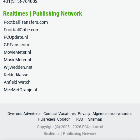
+31(315)-764002
Realtimes | Publishing Network
FootballTransfers.com
FootballCritic.com
FCUpdate.nl
GPFans.com
MovieMeter.nl
MusicMeter.nl
WijWedden.net
Kelderklasse
Anfield Watch
MeeMetOranje.nl
Over ons
Adverteren
Contact
Vacatures
Privacy
Algemene voorwaarden
Huisregels
Colofon
RSS
Sitemap
Copyright (©) 2005 - 2026
FCUpdate.nl
Realtimes | Publishing Network