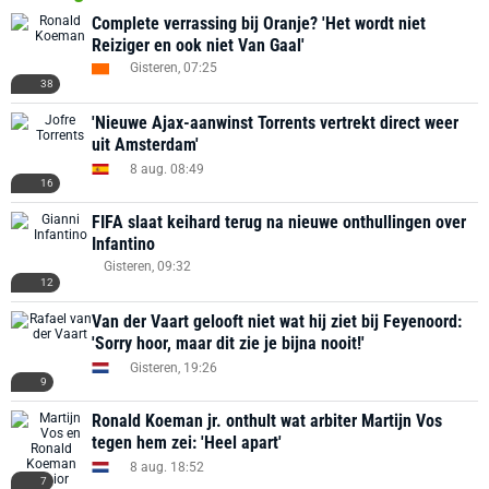
Complete verrassing bij Oranje? 'Het wordt niet
Reiziger en ook niet Van Gaal'
Gisteren, 07:25
38
'Nieuwe Ajax-aanwinst Torrents vertrekt direct weer
uit Amsterdam'
8 aug. 08:49
16
FIFA slaat keihard terug na nieuwe onthullingen over
Infantino
Gisteren, 09:32
12
Van der Vaart gelooft niet wat hij ziet bij Feyenoord:
'Sorry hoor, maar dit zie je bijna nooit!'
Gisteren, 19:26
9
Ronald Koeman jr. onthult wat arbiter Martijn Vos
tegen hem zei: 'Heel apart'
8 aug. 18:52
7