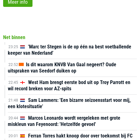
Meer info
Net binnen
'Marc ter Stegen is de op één na best voetballende
23:25
keeper van Nederland'
Is dit waarom KNVB Van Gaal negeert? Oude
22:52
uitspraken van Seedorf duiken op
West Ham brengt eerste bod uit op Troy Parrott en
22:45
wil record breken voor AZ-spits
Sam Lammers: 'Een bizarre seizoensstart voor mij,
21:48
een klotesituatie'
Marcos Leonardo wordt vergeleken met grote
20:44
miskleun van Feyenoord: 'Hetzelfde gevoel'
Ferran Torres hakt knoop door over toekomst bij FC
20:01