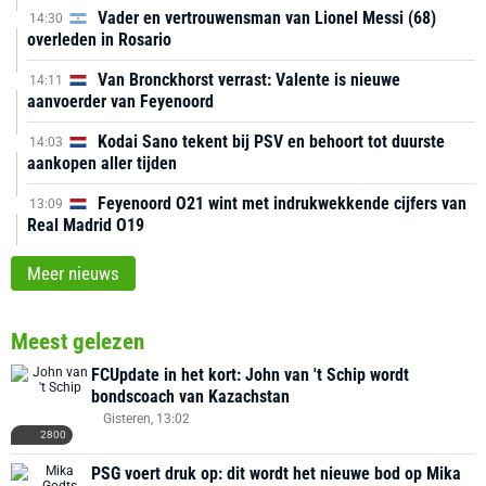
Vader en vertrouwensman van Lionel Messi (68)
14:30
overleden in Rosario
Van Bronckhorst verrast: Valente is nieuwe
14:11
aanvoerder van Feyenoord
Kodai Sano tekent bij PSV en behoort tot duurste
14:03
aankopen aller tijden
Feyenoord O21 wint met indrukwekkende cijfers van
13:09
Real Madrid O19
Meer nieuws
Meest gelezen
FCUpdate in het kort: John van 't Schip wordt
bondscoach van Kazachstan
Gisteren, 13:02
2800
PSG voert druk op: dit wordt het nieuwe bod op Mika