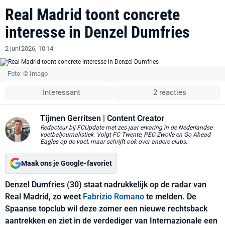
Real Madrid toont concrete
interesse in Denzel Dumfries
2 juni 2026, 10:14
Foto: © Imago
Interessant
2 reacties
Tijmen Gerritsen
| Content Creator
Redacteur bij FCUpdate met zes jaar ervaring in de Nederlandse
voetbaljournalistiek. Volgt FC Twente, PEC Zwolle en Go Ahead
Eagles op de voet, maar schrijft ook over andere clubs.
Maak ons je Google-favoriet
Denzel Dumfries (30) staat nadrukkelijk op de radar van
Real Madrid, zo weet
Fabrizio Romano
te melden. De
Spaanse topclub wil deze zomer een nieuwe rechtsback
aantrekken en ziet in de verdediger van Internazionale een