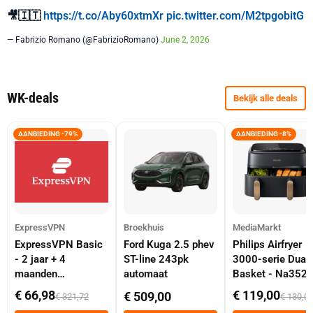
🎥🇮🇹
https://t.co/Aby60xtmXr
pic.twitter.com/M2tpgobitG
— Fabrizio Romano (@FabrizioRomano)
June 2, 2026
WK-deals
Bekijk alle deals
AANBIEDING -79%
AANBIEDING -8%
ExpressVPN
Broekhuis
MediaMarkt
ExpressVPN Basic
Ford Kuga 2.5 phev
Philips Airfryer
- 2 jaar + 4
ST-line 243pk
3000-serie Dual
maanden
automaat
Basket - Na352
abonnement
Dubbele Mand 9 
€ 66,98
€ 119,00
€ 509,00
€ 321,72
€ 130,0
Tot 6 Personen