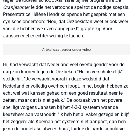
tegen de touwen schoot. Aan tafel bij het programma
De
Oranjezomer
leidde het vertoonde spel tot de nodige scepsis.
Presentatrice Hélène Hendriks opende het gesprek met een
cynische ondertoon: "Nou, dat Oezbekistan weet er ook weer
van, die hebben we even aangepakt", grapte zij. Voor
Janssen viel er echter weinig te lachen.
Artikel gaat verder onder video
Hij had verwacht dat Nederland veel overtuigender voor de
dag zou komen tegen de Oezbeken "Het is verschrikkelijk",
stelde hij. "Je verwacht vooral in deze wedstrijd dat
Nederland er volledig overheen loopt. In het begin hebben ze
echt wel wat kansen gehad om een goed resultaat neer te
zetten, maar dat is niet geluk." De oorzaak van het povere
spel ligt volgens Janssen bij het 4-3-3 systeem waar de
keuzeheer aan vasthoudt. "Ik heb het al vaker gezegd en blijf
het zeggen: als Koeman het systeem niet aanpast, dan ben
je na de poulefase alweer thuis", luidde de harde conclusie.