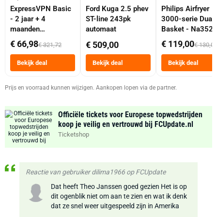
ExpressVPN Basic
Ford Kuga 2.5 phev
Philips Airfryer
- 2 jaar + 4
ST-line 243pk
3000-serie Dual
maanden
automaat
Basket - Na352
abonnement
Dubbele Mand 9 
€ 66,98
€ 119,00
€ 509,00
€ 321,72
€ 130,0
Tot 6 Personen
Heteluchtfriteus
Bekijk deal
Bekijk deal
Bekijk deal
Zwart
Prijs en voorraad kunnen wijzigen. Aankopen lopen via de partner.
Officiële tickets voor Europese topwedstrijden
koop je veilig en vertrouwd bij FCUpdate.nl
Ticketshop
Reactie van gebruiker dilima1966 op FCUpdate
Dat heeft Theo Janssen goed gezien Het is op
dit ogenblik niet om aan te zien en wat ik denk
dat ze snel weer uitgespeeld zijn in Amerika