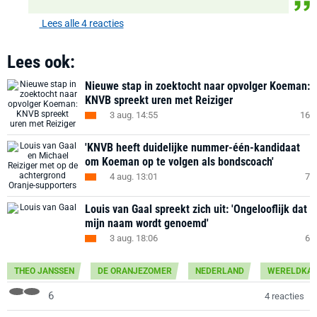
Lees alle 4 reacties
Lees ook:
Nieuwe stap in zoektocht naar opvolger Koeman:
KNVB spreekt uren met Reiziger
3 aug. 14:55
16
'KNVB heeft duidelijke nummer-één-kandidaat
om Koeman op te volgen als bondscoach'
4 aug. 13:01
7
Louis van Gaal spreekt zich uit: 'Ongelooflijk dat
mijn naam wordt genoemd'
3 aug. 18:06
6
THEO JANSSEN
DE ORANJEZOMER
NEDERLAND
WERELDKA
6
4 reacties