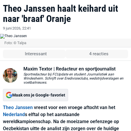
Theo Janssen haalt keihard uit
naar 'braaf' Oranje
9 juni 2026, 22:41
Foto: © Talpa
Interessant
4 reacties
Maxim Textor
| Redacteur en sportjournalist
Sportredacteur bij FCUpdate en student Journalistiek aan
Windesheim. Schrijft over Eredivisieclubs, wedstrijdverslagen en
voetbalnieuws.
Maak ons je Google-favoriet
Theo Janssen
vreest voor een vroege aftocht van het
Nederland
s elftal op het aanstaande
wereldkampioenschap. Na de moeizame oefenzege op
Oezbekistan uitte de analist zijn zorgen over de huidige