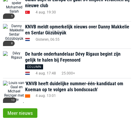
nieuwe club
4 aug. 19:30
5
KNVB meldt opmerkelijk nieuws over Danny Makkelie
en Serdar Gözübüyük
Gisteren, 06:55
8
De harde onderhandelaar Dévy Rigaux begint zijn
gelijk te halen bij Feyenoord
COLUMN
4 aug. 17:48
25.000+
'KNVB heeft duidelijke nummer-één-kandidaat om
Koeman op te volgen als bondscoach'
4 aug. 13:01
10
Meer nieuws