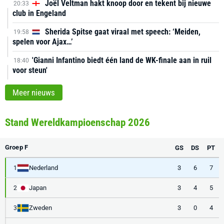
Joël Veltman hakt knoop door en tekent bij nieuwe
20:33
club in Engeland
Sherida Spitse gaat viraal met speech: ‘Meiden,
19:58
spelen voor Ajax…’
'Gianni Infantino biedt één land de WK-finale aan in ruil
18:40
voor steun'
Meer nieuws
Stand Wereldkampioenschap 2026
Groep F
GS
DS
PT
Nederland
3
6
7
1
Japan
3
4
5
2
Zweden
3
0
4
3