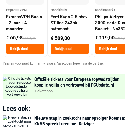
ExpressVPN
Broekhuis
MediaMarkt
ExpressVPN Basic
Ford Kuga 2.5 phev
Philips Airfryer
- 2 jaar + 4
ST-line 243pk
3000-serie Dual
maanden
automaat
Basket - Na352
abonnement
Dubbele Mand 9 
€ 66,98
€ 119,00
€ 509,00
€ 321,72
€ 130,0
Tot 6 Personen
Heteluchtfriteus
Bekijk deal
Bekijk deal
Bekijk deal
Zwart
Prijs en voorraad kunnen wijzigen. Aankopen lopen via de partner.
Officiële tickets voor Europese topwedstrijden
koop je veilig en vertrouwd bij FCUpdate.nl
Ticketshop
Lees ook:
Nieuwe stap in zoektocht naar opvolger Koeman:
KNVB spreekt uren met Reiziger