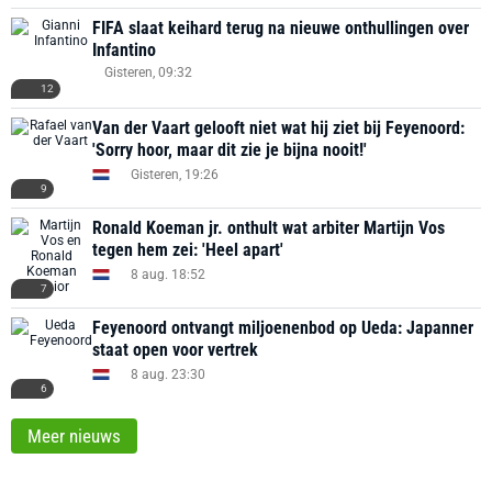
FIFA slaat keihard terug na nieuwe onthullingen over
Infantino
Gisteren, 09:32
12
Van der Vaart gelooft niet wat hij ziet bij Feyenoord:
'Sorry hoor, maar dit zie je bijna nooit!'
Gisteren, 19:26
9
Ronald Koeman jr. onthult wat arbiter Martijn Vos
tegen hem zei: 'Heel apart'
8 aug. 18:52
7
Feyenoord ontvangt miljoenenbod op Ueda: Japanner
staat open voor vertrek
8 aug. 23:30
6
Meer nieuws