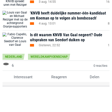
3 aug. 14:55
16
'KNVB heeft duidelijke nummer-één-kandidaat
om Koeman op te volgen als bondscoach'
4 aug. 13:01
8
Is dit waarom KNVB Van Gaal negeert? Oude
uitspraken van Seedorf duiken op
Gisteren, 22:52
1
NEDERLAND
WERELDKAMPIOENSCHAP
6
0 reacties
Interessant
Reageren
Delen