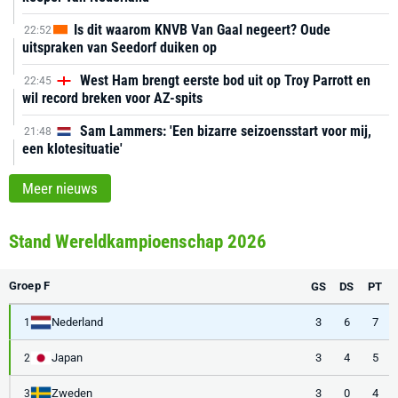
Is dit waarom KNVB Van Gaal negeert? Oude
22:52
uitspraken van Seedorf duiken op
West Ham brengt eerste bod uit op Troy Parrott en
22:45
wil record breken voor AZ-spits
Sam Lammers: 'Een bizarre seizoensstart voor mij,
21:48
een klotesituatie'
Meer nieuws
Stand Wereldkampioenschap 2026
Groep F
GS
DS
PT
Nederland
3
6
7
1
Japan
3
4
5
2
Zweden
3
0
4
3