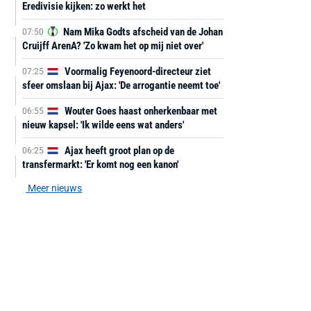
Eredivisie kijken: zo werkt het
Nam Mika Godts afscheid van de Johan
07:50
Cruijff ArenA? 'Zo kwam het op mij niet over'
Voormalig Feyenoord-directeur ziet
07:25
sfeer omslaan bij Ajax: 'De arrogantie neemt toe'
Wouter Goes haast onherkenbaar met
06:55
nieuw kapsel: 'Ik wilde eens wat anders'
Ajax heeft groot plan op de
06:25
transfermarkt: 'Er komt nog een kanon'
Meer nieuws