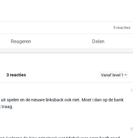
5 reacties
Reageren
Delen
3 reacties
Vanaf level 1
1
et uit spelen en de nieuwe linksback ook niet. Moet i dan op de bank
 traag.
0