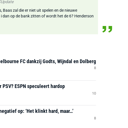
FCUpdate
, Baas zal die er niet uit spelen en de nieuwe
 i dan op de bank zitten of wordt het de 6? Henderson
helbourne FC dankzij Godts, Wijndal en Dolberg
8
ar PSV? ESPN speculeert hardop
10
negatief op: ‘Het klinkt hard, maar…’
8