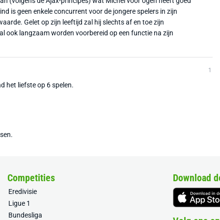
lan (volgens de Ajax-principes) wat Michel voor ogen heeft goed
nd is geen enkele concurrent voor de jongere spelers in zijn
rde. Gelet op zijn leeftijd zal hij slechts af en toe zijn
 zal ook langzaam worden voorbereid op een functie na zijn
1
d het liefste op 6 spelen.
tsen.
Competities
Download d
Eredivisie
Ligue 1
Bundesliga