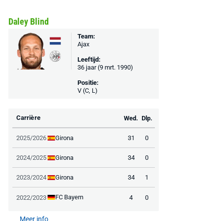
Daley Blind
Team:
Ajax
Leeftijd:
36 jaar (9 mrt. 1990)
Positie:
V (C, L)
Carrière
Wed.
Dlp.
Girona
2025/2026
31
0
Girona
2024/2025
34
0
Girona
2023/2024
34
1
FC Bayern
2022/2023
4
0
AANBIEDING -40%
AANBIEDING -19%
Meer info