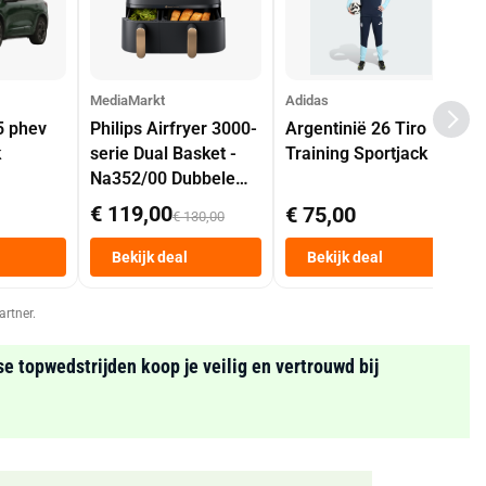
MediaMarkt
Adidas
5 phev
Philips Airfryer 3000-
Argentinië 26 Tiro
k
serie Dual Basket -
Training Sportjack
Na352/00 Dubbele
Mand 9 L Tot 6
€ 119,00
€ 75,00
€ 130,00
Personen
Heteluchtfriteuse
Bekijk deal
Bekijk deal
Zwart
artner.
se topwedstrijden koop je veilig en vertrouwd bij