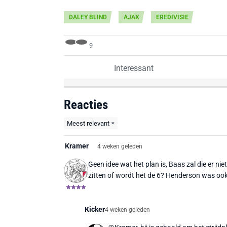
DALEY BLIND
AJAX
EREDIVISIE
9
Interessant
Reacties
Meest relevant
Kramer
4 weken geleden
Geen idee wat het plan is, Baas zal die er ni
zitten of wordt het de 6? Henderson was ook
Kicker
4 weken geleden