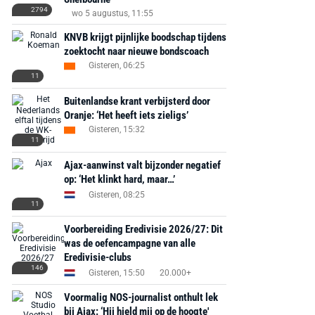
2794
wo 5 augustus, 11:55
KNVB krijgt pijnlijke boodschap tijdens
zoektocht naar nieuwe bondscoach
Gisteren, 06:25
11
Buitenlandse krant verbijsterd door
Oranje: ‘Het heeft iets zieligs’
Gisteren, 15:32
11
Ajax-aanwinst valt bijzonder negatief
op: ‘Het klinkt hard, maar…’
Gisteren, 08:25
11
Voorbereiding Eredivisie 2026/27: Dit
was de oefencampagne van alle
Eredivisie-clubs
146
Gisteren, 15:50
20.000+
Voormalig NOS-journalist onthult lek
bij Ajax: ‘Hij hield mij op de hoogte'