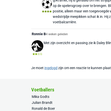
@Kramer, hij is gehaald om het strijdp
op de spelersgroep over te brengen. Bli
positie, alleen maar een toegevoegde waa
wedstrijdje meepikken schat ik in. Hij
voetbalcarrière.
Ronnie B
4 weken geleden
Met zijn overzicht en passing zie ik Daley Blin
Je moet
ingelogd
zijn om een reactie te kunnen plaa
Voetballers
Mika Godts
Julian Brandt
Ronald de Boer