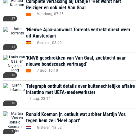
Complete verrassing bij Oranje? 'Het wordt niet
Reiziger en ook niet Van Gaal'
Vandaag, 07:25
27
'Nieuwe Ajax-aanwinst Torrents vertrekt direct weer
uit Amsterdam'
Gisteren, 08:49
15
'KNVB geschrokken van Van Gaal, zoektocht naar
nieuwe bondscoach vertraagd'
7 aug. 16:10
18
Telegraph onthult details over buitenechtelijke affaire
Infantino met UEFA-medewerkster
7 aug. 23:14
10
Ronald Koeman jr. onthult wat arbiter Martijn Vos
tegen hem zei: 'Heel apart'
Gisteren, 18:52
7