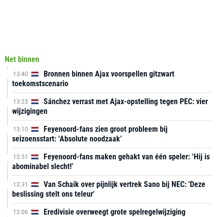
Net binnen
Bronnen binnen Ajax voorspellen gitzwart
13:40
toekomstscenario
Sánchez verrast met Ajax-opstelling tegen PEC: vier
13:23
wijzigingen
Feyenoord-fans zien groot probleem bij
13:10
seizoensstart: ‘Absolute noodzaak’
Feyenoord-fans maken gehakt van één speler: ‘Hij is
12:51
abominabel slecht!’
Van Schaik over pijnlijk vertrek Sano bij NEC: 'Deze
12:31
beslissing stelt ons teleur'
Eredivisie overweegt grote spelregelwijziging
12:06