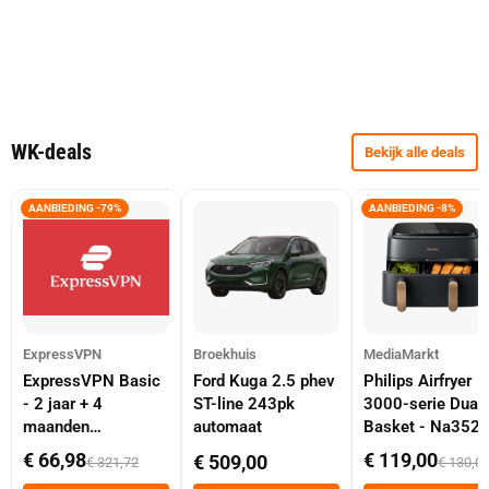
WK-deals
Bekijk alle deals
AANBIEDING -79%
AANBIEDING -8%
ExpressVPN
Broekhuis
MediaMarkt
ExpressVPN Basic
Ford Kuga 2.5 phev
Philips Airfryer
- 2 jaar + 4
ST-line 243pk
3000-serie Dual
maanden
automaat
Basket - Na352
abonnement
Dubbele Mand 9 
€ 66,98
€ 119,00
€ 509,00
€ 321,72
€ 130,0
Tot 6 Personen