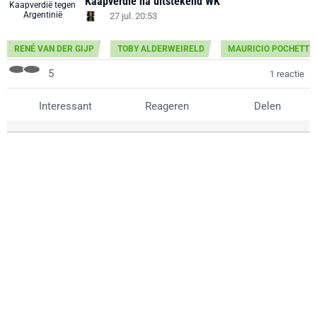
Kaapverdië na uitstekend WK
27 jul. 20:53
RENÉ VAN DER GIJP
TOBY ALDERWEIRELD
MAURICIO POCHETTI
5
1 reactie
Interessant
Reageren
Delen