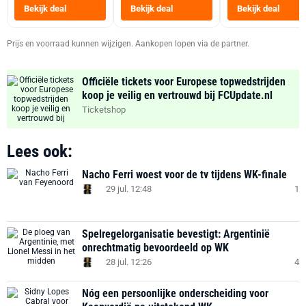
Heteluchtfriteus
Bekijk deal
Bekijk deal
Bekijk deal
Zwart
Prijs en voorraad kunnen wijzigen. Aankopen lopen via de partner.
Officiële tickets voor Europese topwedstrijden
koop je veilig en vertrouwd bij FCUpdate.nl
Ticketshop
Lees ook:
Nacho Ferri woest voor de tv tijdens WK-finale
29 jul. 12:48
1
Spelregelorganisatie bevestigt: Argentinië
onrechtmatig bevoordeeld op WK
28 jul. 12:26
4
Nóg een persoonlijke onderscheiding voor