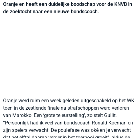
Oranje en heeft een duidelijke boodschap voor de KNVB in
de zoektocht naar een nieuwe bondscoach.
Oranje werd ruim een week geleden uitgeschakeld op het WK
toen in de zestiende finale na strafschoppen werd verloren
van Marokko. Een ‘grote teleurstelling’, zo stelt Gullit.
“Persoonlijk had ik veel van bondscoach Ronald Koeman en
zijn spelers verwacht. De poulefase was oké en je verwacht
dat het elftal daarna verder in het toernooi groeit”, aldus de