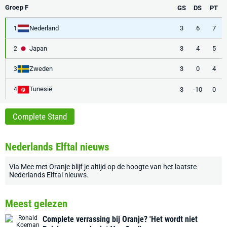
Groep F
GS
DS
PT
Nederland
3
6
7
1
Japan
3
4
5
2
Zweden
3
0
4
3
Tunesië
3
-10
0
4
Complete Stand
Nederlands Elftal nieuws
Via
Mee met Oranje
blijf je altijd op de hoogte van het laatste
Nederlands Elftal nieuws
.
Meest gelezen
Complete verrassing bij Oranje? 'Het wordt niet