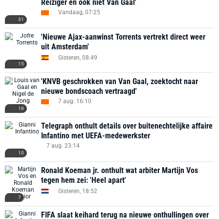
Reiziger en ook niet Van Gaal'
Vandaag, 07:25
31
'Nieuwe Ajax-aanwinst Torrents vertrekt direct weer
uit Amsterdam'
Gisteren, 08:49
15
'KNVB geschrokken van Van Gaal, zoektocht naar
nieuwe bondscoach vertraagd'
7 aug. 16:10
18
Telegraph onthult details over buitenechtelijke affaire
Infantino met UEFA-medewerkster
7 aug. 23:14
10
Ronald Koeman jr. onthult wat arbiter Martijn Vos
tegen hem zei: 'Heel apart'
Gisteren, 18:52
7
FIFA slaat keihard terug na nieuwe onthullingen over