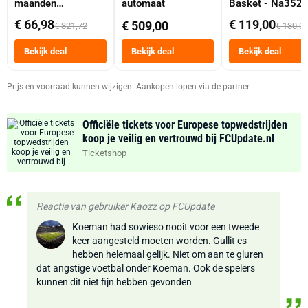
maanden
automaat
Basket - Na352
abonnement
Dubbele Mand 9 
€ 66,98
€ 119,00
€ 509,00
€ 321,72
€ 130,0
Tot 6 Personen
Heteluchtfriteus
Bekijk deal
Bekijk deal
Bekijk deal
Zwart
Prijs en voorraad kunnen wijzigen. Aankopen lopen via de partner.
Officiële tickets voor Europese topwedstrijden
koop je veilig en vertrouwd bij FCUpdate.nl
Ticketshop
Reactie van gebruiker Kaozz op FCUpdate
Koeman had sowieso nooit voor een tweede
keer aangesteld moeten worden. Gullit cs
hebben helemaal gelijk. Niet om aan te gluren
dat angstige voetbal onder Koeman. Ook de spelers
kunnen dit niet fijn hebben gevonden