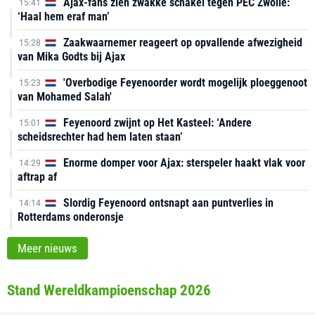
Ajax-fans zien zwakke schakel tegen PEC Zwolle:
15:41
‘Haal hem eraf man’
Zaakwaarnemer reageert op opvallende afwezigheid
15:28
van Mika Godts bij Ajax
'Overbodige Feyenoorder wordt mogelijk ploeggenoot
15:23
van Mohamed Salah'
Feyenoord zwijnt op Het Kasteel: ‘Andere
15:01
scheidsrechter had hem laten staan’
Enorme domper voor Ajax: sterspeler haakt vlak voor
14:29
aftrap af
Slordig Feyenoord ontsnapt aan puntverlies in
14:14
Rotterdams onderonsje
Meer nieuws
Stand Wereldkampioenschap 2026