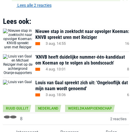
Lees alle 2 reacties
Lees ook:
Nieuwe stap in zoektocht naar opvolger Koeman:
KNVB spreekt uren met Reiziger
3 aug. 14:55
16
'KNVB heeft duidelijke nummer-één-kandidaat
om Koeman op te volgen als bondscoach'
4 aug. 13:01
8
Louis van Gaal spreekt zich uit: 'Ongelooflijk dat
mijn naam wordt genoemd'
3 aug. 18:06
6
RUUD GULLIT
NEDERLAND
WERELDKAMPIOENSCHAP
8
2 reacties