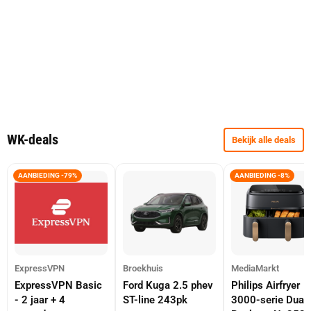
WK-deals
Bekijk alle deals
AANBIEDING -79%
AANBIEDING -8%
ExpressVPN
Broekhuis
MediaMarkt
ExpressVPN Basic
Ford Kuga 2.5 phev
Philips Airfryer
- 2 jaar + 4
ST-line 243pk
3000-serie Dual