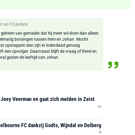
at op FCUpdate
n geheim van gemaakt dat hij meer wil doen dan alleen
egelmatig botsingen tussen hem en Johan. Mocht
aar opstappen dan zijn er inderdaad genoeg
t een opvolger. Daarnaast blijft de vraag of René en
al gezien de leeftijd van Johan.
 Joey Veerman en gaat zich melden in Zeist
16
helbourne FC dankzij Godts, Wijndal en Dolberg
8