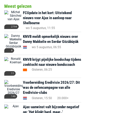
Meest gelezen
FCUpdate in het kort: Uitstekend
nieuws voor Ajax in aanloop naar
Shelbourne
2794
wo 5 augustus, 11:55
KNVB meldt opmerkelijk nieuws over
Danny Makkelie en Serdar Gözübüyük
wo 5 augustus, 06:55
8
KNVB krijgt pijnlijke boodschap tijdens
zoektocht naar nieuwe bondscoach
Gisteren, 06:25
11
Voorbereiding Eredivisie 2026/27: Dit
was de oefencampagne van alle
Eredivisie-clubs
146
Gisteren, 15:50
20.000+
Ajax-aanwinst valt bijzonder negatief
op: ‘Het klinkt hard, maar…’