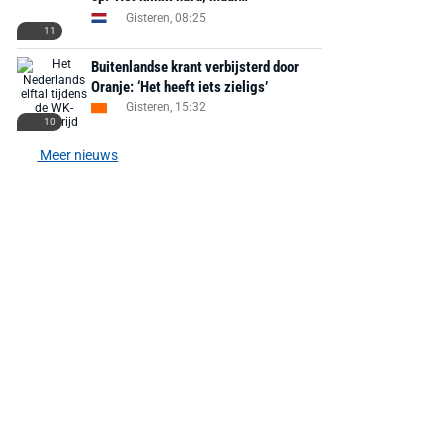
Gisteren, 08:25
11
AANBIEDING -40%
AANBIEDING -19%
Buitenlandse krant verbijsterd door
Oranje: ‘Het heeft iets zieligs’
Gisteren, 15:32
10
Meer nieuws
MediaMarkt
Adidas
MediaMarkt
EA Sports FC 26 -
F50 Messi Elite Firm
Sonos Arc Ul
PlayStation 5
Ground Boots Kids
Soundbar Zw
€ 78,00
€ 888,00
€ 29,99
€ 130,00
€ 
Bekijk deal
Bekijk deal
Bekijk deal