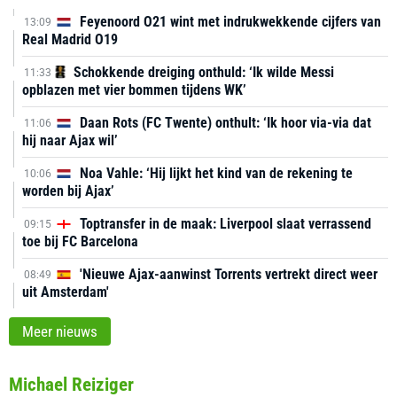
Feyenoord O21 wint met indrukwekkende cijfers van
13:09
Real Madrid O19
Schokkende dreiging onthuld: ‘Ik wilde Messi
11:33
opblazen met vier bommen tijdens WK’
Daan Rots (FC Twente) onthult: ‘Ik hoor via-via dat
11:06
hij naar Ajax wil’
Noa Vahle: ‘Hij lijkt het kind van de rekening te
10:06
worden bij Ajax’
Toptransfer in de maak: Liverpool slaat verrassend
09:15
toe bij FC Barcelona
'Nieuwe Ajax-aanwinst Torrents vertrekt direct weer
08:49
uit Amsterdam'
Meer nieuws
Michael Reiziger