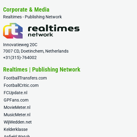
Corporate & Media
Realtimes - Publishing Network
Innovatieweg 20C
7007 CD, Doetinchem, Netherlands
+31(315)-764002
Realtimes | Publishing Network
FootballTransfers.com
FootballCritic.com
FCUpdate.nl
GPFans.com
MovieMeter.nl
MusicMeter.nl
WijWedden.net
Kelderklasse
Anfield Watch