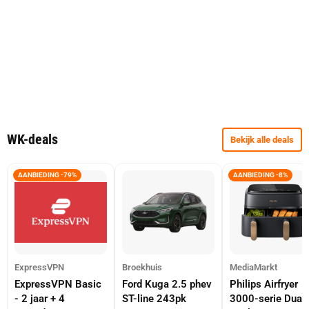
WK-deals
Bekijk alle deals
AANBIEDING -79%
AANBIEDING -8%
ExpressVPN
Broekhuis
MediaMarkt
ExpressVPN Basic
Ford Kuga 2.5 phev
Philips Airfryer
- 2 jaar + 4
ST-line 243pk
3000-serie Dual