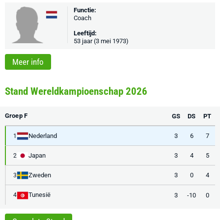
Functie:
Coach
Leeftijd:
53 jaar (3 mei 1973)
Meer info
Stand Wereldkampioenschap 2026
Groep F
GS
DS
PT
Nederland
3
6
7
1
Japan
3
4
5
2
Zweden
3
0
4
3
Tunesië
3
-10
0
4