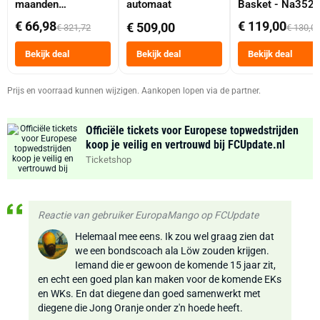
maanden
automaat
Basket - Na352
abonnement
Dubbele Mand 9 
€ 66,98
€ 119,00
€ 509,00
€ 321,72
€ 130,0
Tot 6 Personen
Heteluchtfriteus
Bekijk deal
Bekijk deal
Bekijk deal
Zwart
Prijs en voorraad kunnen wijzigen. Aankopen lopen via de partner.
Officiële tickets voor Europese topwedstrijden
koop je veilig en vertrouwd bij FCUpdate.nl
Ticketshop
Reactie van gebruiker EuropaMango op FCUpdate
Helemaal mee eens. Ik zou wel graag zien dat
we een bondscoach ala Löw zouden krijgen.
Iemand die er gewoon de komende 15 jaar zit,
en echt een goed plan kan maken voor de komende EKs
en WKs. En dat diegene dan goed samenwerkt met
diegene die Jong Oranje onder z'n hoede heeft.