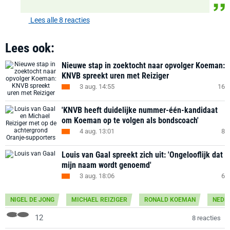
Lees alle 8 reacties
Lees ook:
Nieuwe stap in zoektocht naar opvolger Koeman:
KNVB spreekt uren met Reiziger
3 aug. 14:55
16
'KNVB heeft duidelijke nummer-één-kandidaat
om Koeman op te volgen als bondscoach'
4 aug. 13:01
8
Louis van Gaal spreekt zich uit: 'Ongelooflijk dat
mijn naam wordt genoemd'
3 aug. 18:06
6
NIGEL DE JONG
MICHAEL REIZIGER
RONALD KOEMAN
NEDE
12
8 reacties