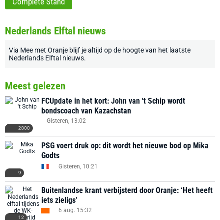
Complete Stand
Nederlands Elftal nieuws
Via
Mee met Oranje
blijf je altijd op de hoogte van het laatste
Nederlands Elftal nieuws
.
Meest gelezen
FCUpdate in het kort: John van 't Schip wordt
bondscoach van Kazachstan
Gisteren, 13:02
2800
PSG voert druk op: dit wordt het nieuwe bod op Mika
Godts
Gisteren, 10:21
9
Buitenlandse krant verbijsterd door Oranje: ‘Het heeft
iets zieligs’
6 aug. 15:32
12