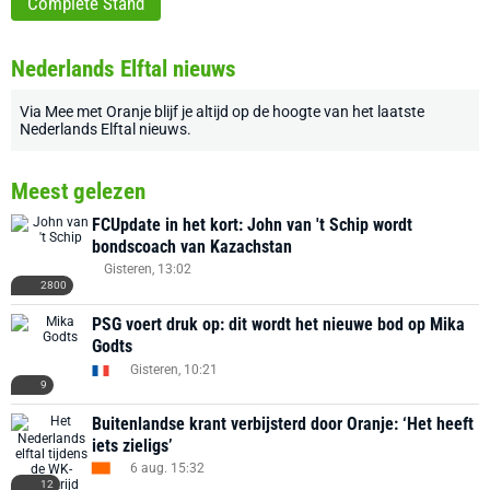
Complete Stand
Nederlands Elftal nieuws
Via
Mee met Oranje
blijf je altijd op de hoogte van het laatste
Nederlands Elftal nieuws
.
Meest gelezen
FCUpdate in het kort: John van 't Schip wordt
bondscoach van Kazachstan
Gisteren, 13:02
2800
PSG voert druk op: dit wordt het nieuwe bod op Mika
Godts
Gisteren, 10:21
9
Buitenlandse krant verbijsterd door Oranje: ‘Het heeft
iets zieligs’
6 aug. 15:32
12