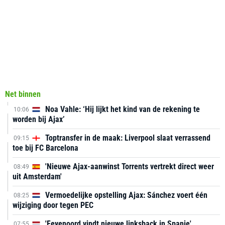
Net binnen
Noa Vahle: ‘Hij lijkt het kind van de rekening te
10:06
worden bij Ajax’
Toptransfer in de maak: Liverpool slaat verrassend
09:15
toe bij FC Barcelona
'Nieuwe Ajax-aanwinst Torrents vertrekt direct weer
08:49
uit Amsterdam'
Vermoedelijke opstelling Ajax: Sánchez voert één
08:25
wijziging door tegen PEC
'Feyenoord vindt nieuwe linksback in Spanje'
07:55