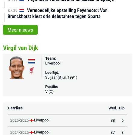
Vermoedelijke opstelling Feyenoord: Van
07:25
Bronckhorst kiest drie debutanten tegen Sparta
Meer nieuws
Virgil van Dijk
Team:
Liverpool
Leeftijd:
35 jaar (8 jul. 1991)
Positie:
V (C)
Carrière
Wed.
Dlp.
Liverpool
2025/2026
38
6
Liverpool
2024/2025
37
3