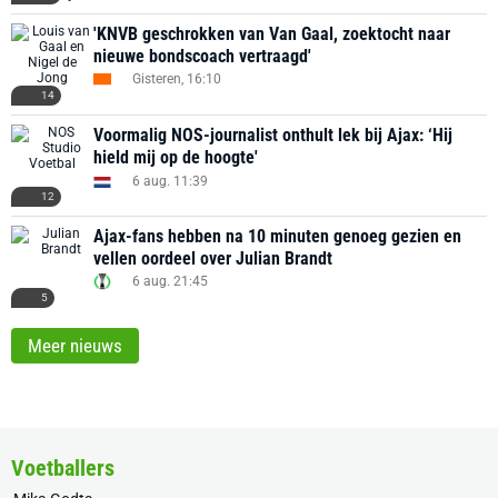
'KNVB geschrokken van Van Gaal, zoektocht naar
nieuwe bondscoach vertraagd'
Gisteren, 16:10
14
Voormalig NOS-journalist onthult lek bij Ajax: ‘Hij
hield mij op de hoogte'
6 aug. 11:39
12
Ajax-fans hebben na 10 minuten genoeg gezien en
vellen oordeel over Julian Brandt
6 aug. 21:45
5
Meer nieuws
Voetballers