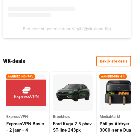
Een bericht gedeeld door Virgil (@virgilvandijk)
WK-deals
Bekijk alle deals
AANBIEDING -79%
AANBIEDING -8%
ExpressVPN
Broekhuis
MediaMarkt
ExpressVPN Basic
Ford Kuga 2.5 phev
Philips Airfryer
- 2 jaar + 4
ST-line 243pk
3000-serie Dual