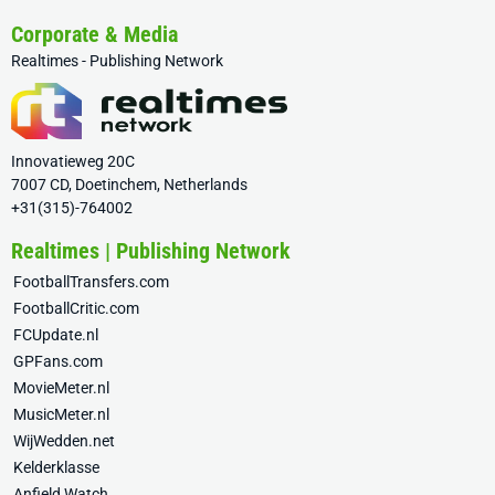
Corporate & Media
Realtimes - Publishing Network
Innovatieweg 20C
7007 CD, Doetinchem, Netherlands
+31(315)-764002
Realtimes | Publishing Network
FootballTransfers.com
FootballCritic.com
FCUpdate.nl
GPFans.com
MovieMeter.nl
MusicMeter.nl
WijWedden.net
Kelderklasse
Anfield Watch