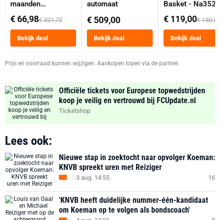
maanden
automaat
Basket - Na352
abonnement
Dubbele Mand 9 
€ 66,98
€ 119,00
€ 509,00
€ 321,72
€ 130,0
Tot 6 Personen
Heteluchtfriteus
Bekijk deal
Bekijk deal
Bekijk deal
Zwart
Prijs en voorraad kunnen wijzigen. Aankopen lopen via de partner.
Officiële tickets voor Europese topwedstrijden
koop je veilig en vertrouwd bij FCUpdate.nl
Ticketshop
Lees ook:
Nieuwe stap in zoektocht naar opvolger Koeman:
KNVB spreekt uren met Reiziger
3 aug. 14:55
16
'KNVB heeft duidelijke nummer-één-kandidaat
om Koeman op te volgen als bondscoach'