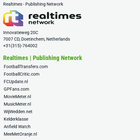
Realtimes - Publishing Network
Innovatieweg 20C
7007 CD, Doetinchem, Netherlands
+31(315)-764002
Realtimes | Publishing Network
FootballTransfers.com
FootballCritic.com
FCUpdate.nl
GPFans.com
MovieMeter.nl
MusicMeter.nl
WijWedden.net
Kelderklasse
Anfield Watch
MeeMetOranje.nl