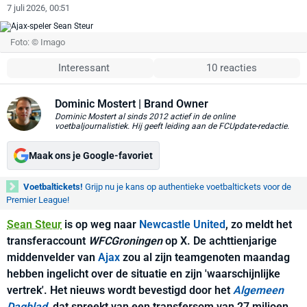
7 juli 2026, 00:51
Foto: © Imago
Interessant
10 reacties
Dominic Mostert
| Brand Owner
Dominic Mostert al sinds 2012 actief in de online
voetbaljournalistiek. Hij geeft leiding aan de FCUpdate-redactie.
Maak ons je Google-favoriet
Voetbaltickets!
Grijp nu je kans op authentieke voetbaltickets voor de
Premier League!
Sean Steur
is op weg naar
Newcastle United
, zo meldt het
transferaccount
WFCGroningen
op X. De achttienjarige
middenvelder van
Ajax
zou al zijn teamgenoten maandag
hebben ingelicht over de situatie en zijn 'waarschijnlijke
vertrek'. Het nieuws wordt bevestigd door het
Algemeen
Dagblad
, dat spreekt van een transfersom van 27 miljoen