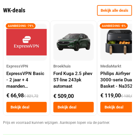
WK-deals
Bekijk alle deals
AANBIEDING -79%
AANBIEDING -8%
ExpressVPN
Broekhuis
MediaMarkt
ExpressVPN Basic
Ford Kuga 2.5 phev
Philips Airfryer
- 2 jaar + 4
ST-line 243pk
3000-serie Dual
maanden
automaat
Basket - Na352
abonnement
Dubbele Mand 9 
€ 66,98
€ 119,00
€ 509,00
€ 321,72
€ 130,0
Tot 6 Personen
Heteluchtfriteus
Bekijk deal
Bekijk deal
Bekijk deal
Zwart
Prijs en voorraad kunnen wijzigen. Aankopen lopen via de partner.