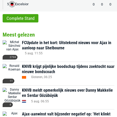
Excelsior
0
0
0
5
Complete Stand
Meest gelezen
FCUpdate in het kort: Uitstekend nieuws voor Ajax in
aanloop naar Shelbourne
5 aug. 11:55
2794
KNVB krijgt pijnlijke boodschap tijdens zoektocht naar
nieuwe bondscoach
Gisteren, 06:25
11
KNVB meldt opmerkelijk nieuws over Danny Makkelie
en Serdar Gözübüyük
5 aug. 06:55
8
Ajax-aanwinst valt bijzonder negatief op: ‘Het klinkt