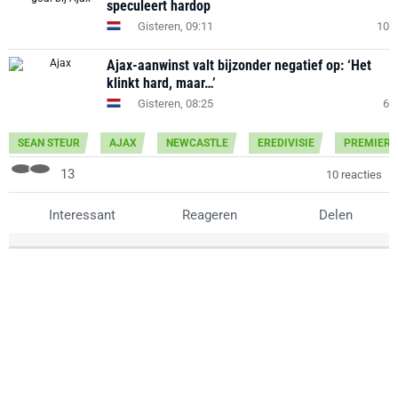
speculeert hardop
Gisteren, 09:11
10
Ajax-aanwinst valt bijzonder negatief op: ‘Het
klinkt hard, maar…’
Gisteren, 08:25
6
SEAN STEUR
AJAX
NEWCASTLE
EREDIVISIE
PREMIER 
13
10 reacties
Interessant
Reageren
Delen