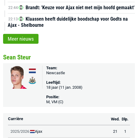
Brandt: 'Keuze voor Ajax niet met mijn hoofd gemaakt'
22:44
Klaassen heeft duidelijke boodschap voor Godts na
22:13
Ajax - Shelbourne
Meer nieuws
Sean Steur
Team:
Newcastle
Leeftijd:
18 jaar (11 jan. 2008)
Positie:
M, VM (C)
Carrière
Wed.
Dlp.
Ajax
2025/2026
21
1