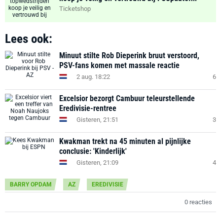
Ticketshop
Lees ook:
Minuut stilte Rob Dieperink bruut verstoord,
PSV-fans komen met massale reactie
2 aug. 18:22
6
Excelsior bezorgt Cambuur teleurstellende
Eredivisie-rentree
Gisteren, 21:51
3
Kwakman trekt na 45 minuten al pijnlijke
conclusie: 'Kinderlijk'
Gisteren, 21:09
4
BARRY OPDAM
AZ
EREDIVISIE
0 reacties