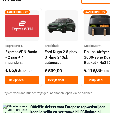
AANBIEDING -79%
AANBIEDING -8%
ExpressVPN
Broekhuis
MediaMarkt
ExpressVPN Basic
Ford Kuga 2.5 phev
Philips Airfryer
- 2 jaar + 4
ST-line 243pk
3000-serie Dual
maanden
automaat
Basket - Na352
abonnement
Dubbele Mand 9 
€ 66,98
€ 119,00
€ 509,00
€ 321,72
€ 130,0
Tot 6 Personen
Heteluchtfriteus
Bekijk deal
Bekijk deal
Bekijk deal
Zwart
Prijs en voorraad kunnen wijzigen. Aankopen lopen via de partner.
Officiële tickets voor Europese topwedstrijden
koop je veilig en vertrouwd bij FCUpdate.nl