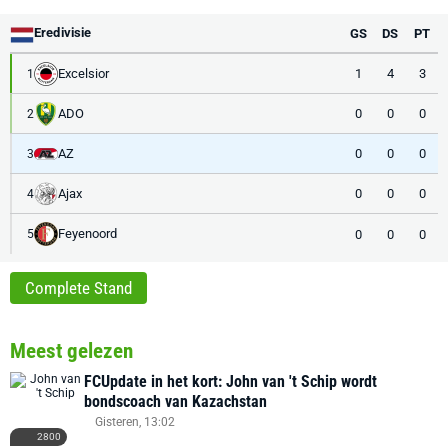
Eredivisie
GS
DS
PT
Excelsior
1
4
3
1
ADO
0
0
0
2
AZ
0
0
0
3
Ajax
0
0
0
4
Feyenoord
0
0
0
5
Complete Stand
Meest gelezen
FCUpdate in het kort: John van 't Schip wordt
bondscoach van Kazachstan
Gisteren, 13:02
2800