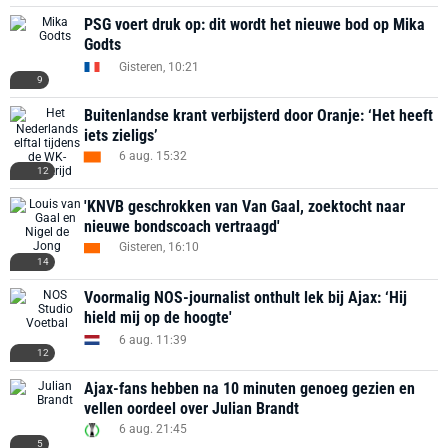
PSG voert druk op: dit wordt het nieuwe bod op Mika
Godts
Gisteren, 10:21
9
Buitenlandse krant verbijsterd door Oranje: ‘Het heeft
iets zieligs’
6 aug. 15:32
12
'KNVB geschrokken van Van Gaal, zoektocht naar
nieuwe bondscoach vertraagd'
Gisteren, 16:10
14
Voormalig NOS-journalist onthult lek bij Ajax: ‘Hij
hield mij op de hoogte'
6 aug. 11:39
12
Ajax-fans hebben na 10 minuten genoeg gezien en
vellen oordeel over Julian Brandt
6 aug. 21:45
5