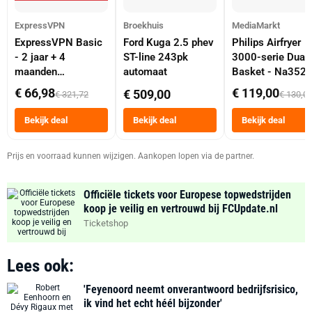
ExpressVPN
Broekhuis
MediaMarkt
ExpressVPN Basic
Ford Kuga 2.5 phev
Philips Airfryer
- 2 jaar + 4
ST-line 243pk
3000-serie Dual
maanden
automaat
Basket - Na352
abonnement
Dubbele Mand 9 
€ 66,98
€ 119,00
€ 509,00
€ 321,72
€ 130,0
Tot 6 Personen
Heteluchtfriteus
Bekijk deal
Bekijk deal
Bekijk deal
Zwart
Prijs en voorraad kunnen wijzigen. Aankopen lopen via de partner.
Officiële tickets voor Europese topwedstrijden
koop je veilig en vertrouwd bij FCUpdate.nl
Ticketshop
Lees ook:
'Feyenoord neemt onverantwoord bedrijfsrisico,
ik vind het echt héél bijzonder'