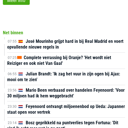
Meer info
Net binnen
José Mourinho grijpt hard in bij Real Madrid en voert
07:55
opvallende nieuwe regels in
Complete verrassing bij Oranje? 'Het wordt niet
07:25
Reiziger en ook niet Van Gaal'
Julian Brandt: 'Ik zag het vuur in zijn ogen bij Ajax:
06:55
mooi om te zien'
Mario Been verbaasd over handelen Feyenoord: 'Voor
23:56
30 miljoen had ik hem weggebracht'
Feyenoord ontvangt miljoenenbod op Ueda: Japanner
23:30
staat open voor vertrek
Bosz geprikkeld na puntverlies tegen Fortuna: 'Dit
23:14