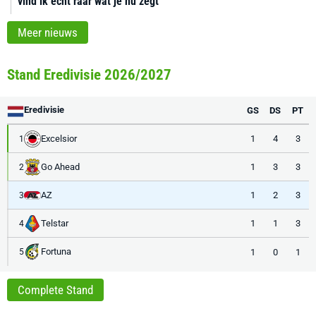
vind ik echt raar wat je nu zegt'
Meer nieuws
Stand Eredivisie 2026/2027
Eredivisie
GS
DS
PT
Excelsior
1
4
3
1
Go Ahead
1
3
3
2
AZ
1
2
3
3
Telstar
1
1
3
4
Fortuna
1
0
1
5
Complete Stand