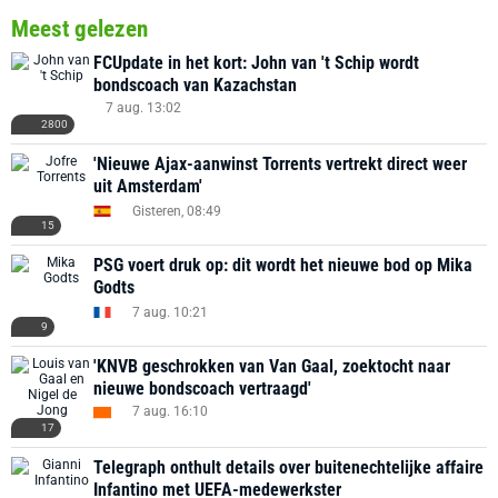
Meest gelezen
FCUpdate in het kort: John van 't Schip wordt
bondscoach van Kazachstan
7 aug. 13:02
2800
'Nieuwe Ajax-aanwinst Torrents vertrekt direct weer
uit Amsterdam'
Gisteren, 08:49
15
PSG voert druk op: dit wordt het nieuwe bod op Mika
Godts
7 aug. 10:21
9
'KNVB geschrokken van Van Gaal, zoektocht naar
nieuwe bondscoach vertraagd'
7 aug. 16:10
17
Telegraph onthult details over buitenechtelijke affaire
Infantino met UEFA-medewerkster