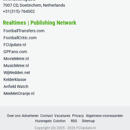
7007 CD, Doetinchem, Netherlands
+31(315)-764002
Realtimes | Publishing Network
FootballTransfers.com
FootballCritic.com
FCUpdate.nl
GPFans.com
MovieMeter.nl
MusicMeter.nl
WijWedden.net
Kelderklasse
Anfield Watch
MeeMetOranje.nl
Over ons
Adverteren
Contact
Vacatures
Privacy
Algemene voorwaarden
Huisregels
Colofon
RSS
Sitemap
Copyright (©) 2005 - 2026
FCUpdate.nl