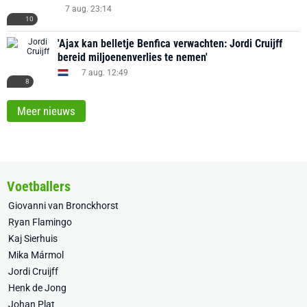
7 aug. 23:14
10
'Ajax kan belletje Benfica verwachten: Jordi Cruijff
bereid miljoenenverlies te nemen'
7 aug. 12:49
8
Meer nieuws
Voetballers
Giovanni van Bronckhorst
Ryan Flamingo
Kaj Sierhuis
Mika Mármol
Jordi Cruijff
Henk de Jong
Johan Plat