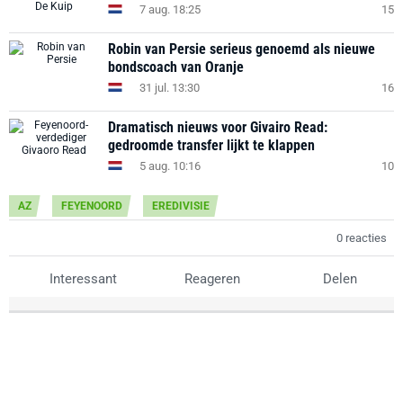
7 aug. 18:25
15
Robin van Persie serieus genoemd als nieuwe
bondscoach van Oranje
31 jul. 13:30
16
Dramatisch nieuws voor Givairo Read:
gedroomde transfer lijkt te klappen
5 aug. 10:16
10
AZ
FEYENOORD
EREDIVISIE
0 reacties
Interessant
Reageren
Delen