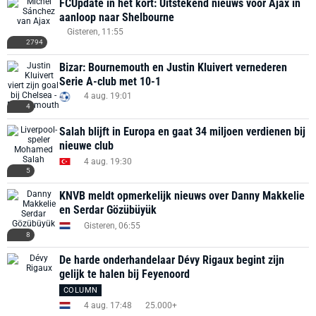
FCUpdate in het kort: Uitstekend nieuws voor Ajax in
aanloop naar Shelbourne
Gisteren, 11:55
2794
Bizar: Bournemouth en Justin Kluivert vernederen
Serie A-club met 10-1
4 aug. 19:01
4
Salah blijft in Europa en gaat 34 miljoen verdienen bij
nieuwe club
4 aug. 19:30
5
KNVB meldt opmerkelijk nieuws over Danny Makkelie
en Serdar Gözübüyük
Gisteren, 06:55
8
De harde onderhandelaar Dévy Rigaux begint zijn
gelijk te halen bij Feyenoord
COLUMN
4 aug. 17:48
25.000+