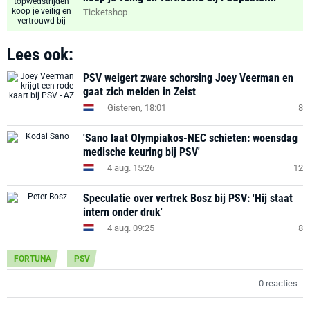
Ticketshop
Lees ook:
PSV weigert zware schorsing Joey Veerman en
gaat zich melden in Zeist
Gisteren, 18:01
8
'Sano laat Olympiakos-NEC schieten: woensdag
medische keuring bij PSV'
4 aug. 15:26
12
Speculatie over vertrek Bosz bij PSV: 'Hij staat
intern onder druk'
4 aug. 09:25
8
FORTUNA
PSV
0 reacties