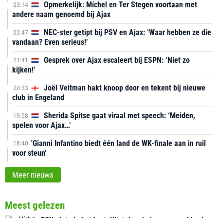
Opmerkelijk: Míchel en Ter Stegen voortaan met
23:14
andere naam genoemd bij Ajax
NEC-ster getipt bij PSV en Ajax: ‘Waar hebben ze die
22:47
vandaan? Even serieus!’
Gesprek over Ajax escaleert bij ESPN: ‘Niet zo
21:41
kijken!’
Joël Veltman hakt knoop door en tekent bij nieuwe
20:33
club in Engeland
Sherida Spitse gaat viraal met speech: ‘Meiden,
19:58
spelen voor Ajax…’
'Gianni Infantino biedt één land de WK-finale aan in ruil
18:40
voor steun'
Meer nieuws
Meest gelezen