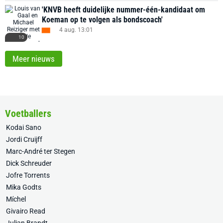
'KNVB heeft duidelijke nummer-één-kandidaat om
Koeman op te volgen als bondscoach'
4 aug. 13:01
10
Meer nieuws
Voetballers
Kodai Sano
Jordi Cruijff
Marc-André ter Stegen
Dick Schreuder
Jofre Torrents
Mika Godts
Míchel
Givairo Read