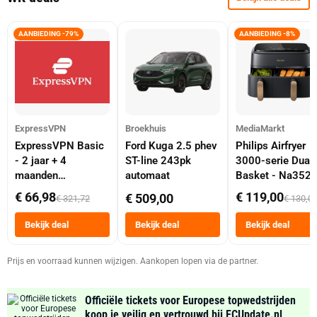
AANBIEDING -79%
AANBIEDING -8%
ExpressVPN
Broekhuis
MediaMarkt
ExpressVPN Basic
Ford Kuga 2.5 phev
Philips Airfryer
- 2 jaar + 4
ST-line 243pk
3000-serie Dual
maanden
automaat
Basket - Na352
abonnement
Dubbele Mand 9 
€ 66,98
€ 119,00
€ 509,00
€ 321,72
€ 130,0
Tot 6 Personen
Heteluchtfriteus
Bekijk deal
Bekijk deal
Bekijk deal
Zwart
Prijs en voorraad kunnen wijzigen. Aankopen lopen via de partner.
Officiële tickets voor Europese topwedstrijden
koop je veilig en vertrouwd bij FCUpdate.nl