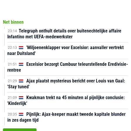
Net binnen
Telegraph onthult details over buitenechtelijke affaire
23:14
Infantino met UEFA-medewerkster
'Miljoenenklapper voor Excelsior: aanvaller vertrekt
22:13
naar Duitsland'
Excelsior bezorgt Cambuur teleurstellende Eredivisie-
21:51
rentree
Ajax plaatst mysterieus bericht over Louis van Gaal:
21:29
'Stay tuned'
Kwakman trekt na 45 minuten al pijnlijke conclusie:
21:09
'Kinderlijk'
Pijnlijk: Ajax-keeper maakt tweede kapitale blunder
20:35
in zes dagen tijd