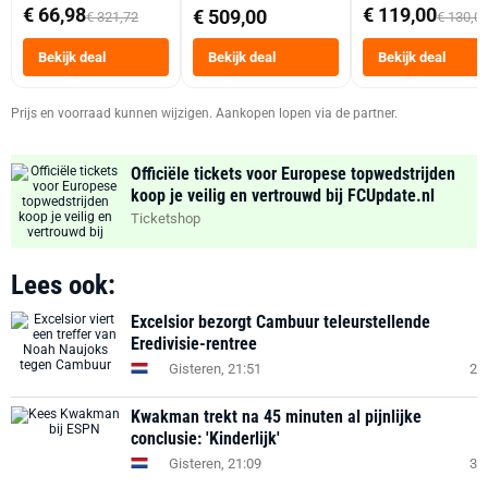
abonnement
Dubbele Mand 9 
€ 66,98
€ 119,00
€ 509,00
€ 321,72
€ 130,0
Tot 6 Personen
Heteluchtfriteus
Bekijk deal
Bekijk deal
Bekijk deal
Zwart
Prijs en voorraad kunnen wijzigen. Aankopen lopen via de partner.
Officiële tickets voor Europese topwedstrijden
koop je veilig en vertrouwd bij FCUpdate.nl
Ticketshop
Lees ook:
Excelsior bezorgt Cambuur teleurstellende
Eredivisie-rentree
Gisteren, 21:51
2
Kwakman trekt na 45 minuten al pijnlijke
conclusie: 'Kinderlijk'
Gisteren, 21:09
3