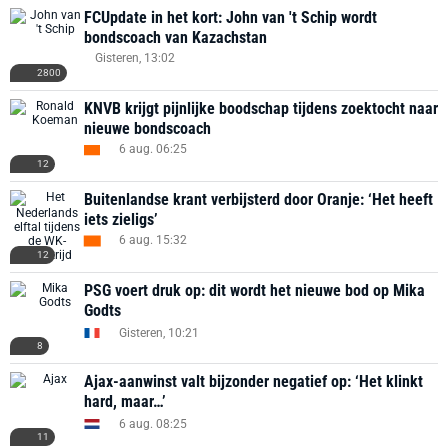
FCUpdate in het kort: John van 't Schip wordt
bondscoach van Kazachstan
Gisteren, 13:02
2800
KNVB krijgt pijnlijke boodschap tijdens zoektocht naar
nieuwe bondscoach
6 aug. 06:25
12
Buitenlandse krant verbijsterd door Oranje: ‘Het heeft
iets zieligs’
6 aug. 15:32
12
PSG voert druk op: dit wordt het nieuwe bod op Mika
Godts
Gisteren, 10:21
8
Ajax-aanwinst valt bijzonder negatief op: ‘Het klinkt
hard, maar…’
6 aug. 08:25
11