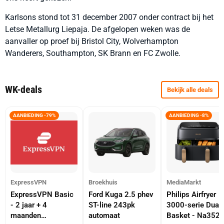
Karlsons stond tot 31 december 2007 onder contract bij het
Letse Metallurg Liepaja. De afgelopen weken was de
aanvaller op proef bij Bristol City, Wolverhampton
Wanderers, Southampton, SK Brann en FC Zwolle.
WK-deals
Bekijk alle deals
AANBIEDING -79%
AANBIEDING -8%
ExpressVPN
Broekhuis
MediaMarkt
ExpressVPN Basic
Ford Kuga 2.5 phev
Philips Airfryer
- 2 jaar + 4
ST-line 243pk
3000-serie Dual
maanden
automaat
Basket - Na352