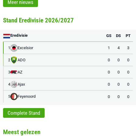
Meer nieuws
Stand Eredivisie 2026/2027
Eredivisie
GS
DS
PT
Excelsior
1
4
3
1
ADO
0
0
0
2
AZ
0
0
0
3
Ajax
0
0
0
4
Feyenoord
0
0
0
5
Complete Stand
Meest gelezen