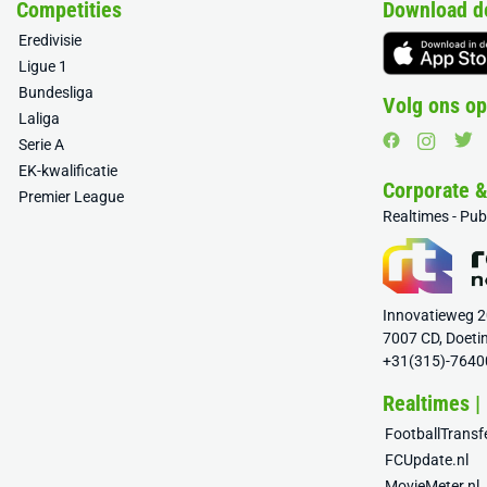
Competities
Download d
Eredivisie
Ligue 1
Bundesliga
Volg ons op
Laliga
Serie A
EK-kwalificatie
Corporate 
Premier League
Realtimes - Pu
Innovatieweg 
7007 CD, Doeti
+31(315)-7640
Realtimes |
FootballTrans
FCUpdate.nl
MovieMeter.nl