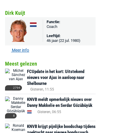
Dirk Kuijt
Functie:
Coach
Leeftijd:
46 jaar (22 jul. 1980)
Meer info
Meest gelezen
FCUpdate in het kort: Uitstekend
nieuws voor Ajax in aanloop naar
Shelbourne
2794
Gisteren, 11:55
KNVB meldt opmerkelijk nieuws over
Danny Makkelie en Serdar Gözübüyük
Gisteren, 06:55
8
KNVB krijgt pijnlijke boodschap tijdens
zoektocht naar nieuwe bondscoach