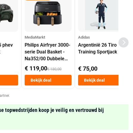
MediaMarkt
Adidas
5 phev
Philips Airfryer 3000-
Argentinië 26 Tiro
k
serie Dual Basket -
Training Sportjack
Na352/00 Dubbele
Mand 9 L Tot 6
€ 119,00
€ 75,00
€ 130,00
Personen
Heteluchtfriteuse
Bekijk deal
Bekijk deal
Zwart
artner.
se topwedstrijden koop je veilig en vertrouwd bij