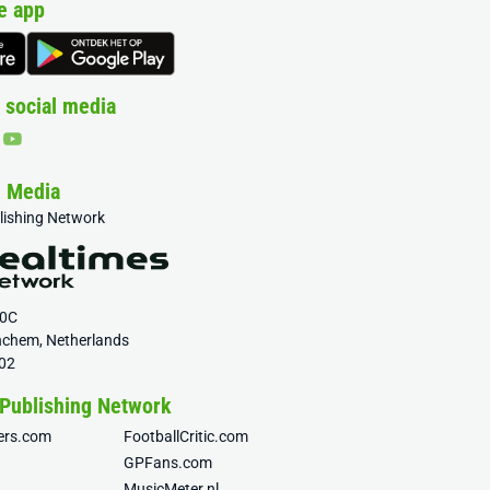
e app
 social media
& Media
blishing Network
20C
nchem, Netherlands
02
 Publishing Network
fers.com
FootballCritic.com
GPFans.com
MusicMeter.nl