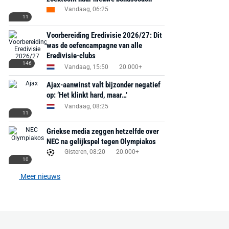
Vandaag, 06:25
11
Voorbereiding Eredivisie 2026/27: Dit
was de oefencampagne van alle
Eredivisie-clubs
146
Vandaag, 15:50
20.000+
Ajax-aanwinst valt bijzonder negatief
op: ‘Het klinkt hard, maar…’
Vandaag, 08:25
11
Griekse media zeggen hetzelfde over
NEC na gelijkspel tegen Olympiakos
Gisteren, 08:20
20.000+
10
Meer nieuws