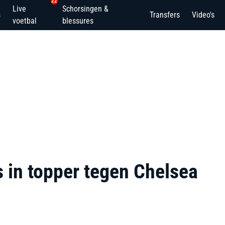
22
Live
Schorsingen &
s
Transfers
Video's
voetbal
blessures
s in topper tegen Chelsea