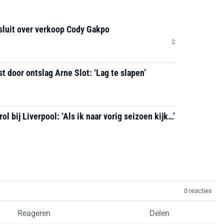
sluit over verkoop Cody Gakpo
2
 door ontslag Arne Slot: ‘Lag te slapen’
l bij Liverpool: ‘Als ik naar vorig seizoen kijk…’
0 reacties
Reageren
Delen