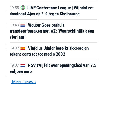
LIVE Conference League | Wijndal zet
19:55
dominant Ajax op 2-0 tegen Shelbourne
Wouter Goes onthult
19:43
transferafspraken met AZ: ‘Waarschijnlijk geen
vier jaar’
Vinícius Júnior bereikt akkoord en
19:32
tekent contract tot medio 2032
PSV twijfelt over openingsbod van 7,5
19:07
miljoen euro
Meer nieuws
AANBIEDING -40%
AANBIEDING -19%