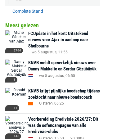
Complete Stand
Meest gelezen
FCUpdate in het kort: Uitstekend
nieuws voor Ajax in aanloop naar
Shelbourne
2794
wo 5 augustus, 11:55
KNVB meldt opmerkelijk nieuws over
Danny Makkelie en Serdar Gözübüyük
wo 5 augustus, 06:55
8
KNVB krijgt pijnlijke boodschap tijdens
zoektocht naar nieuwe bondscoach
Gisteren, 06:25
11
Voorbereiding Eredivisie 2026/27: Dit
was de oefencampagne van alle
Eredivisie-clubs
146
Gisteren, 15:50
20.000+