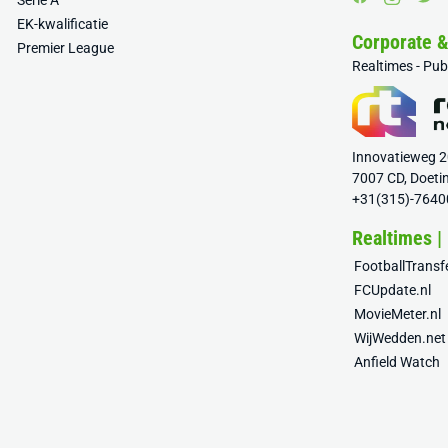
Serie A
EK-kwalificatie
Corporate 
Premier League
Realtimes - Pu
Innovatieweg 
7007 CD, Doeti
+31(315)-7640
Realtimes |
FootballTrans
FCUpdate.nl
MovieMeter.nl
WijWedden.net
Anfield Watch