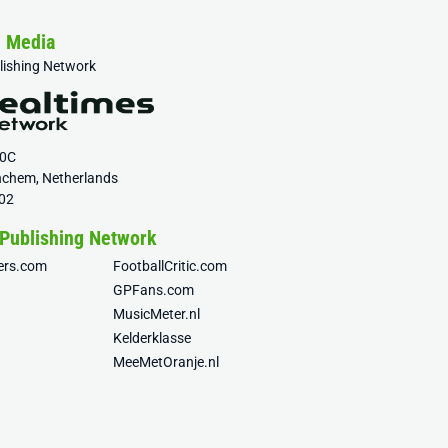
& Media
blishing Network
20C
nchem, Netherlands
02
 Publishing Network
fers.com
FootballCritic.com
GPFans.com
MusicMeter.nl
Kelderklasse
MeeMetOranje.nl