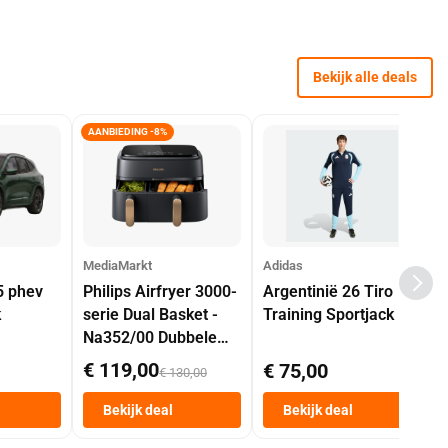
Bekijk alle deals
AANBIEDING -8%
MediaMarkt
Adidas
5 phev
Philips Airfryer 3000-
Argentinië 26 Tiro
k
serie Dual Basket -
Training Sportjack
Na352/00 Dubbele
Mand 9 L Tot 6
€ 119,00
€ 75,00
€ 130,00
Personen
Heteluchtfriteuse
Bekijk deal
Bekijk deal
Zwart