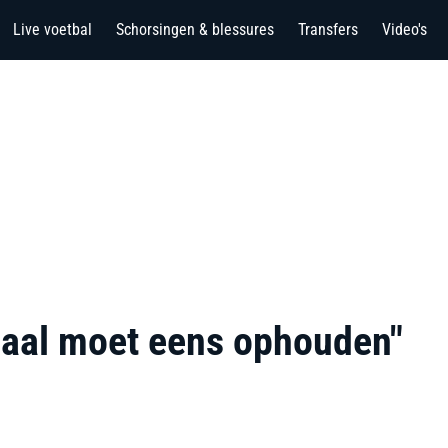
Live voetbal
Schorsingen & blessures
Transfers
Video's
aal moet eens ophouden"