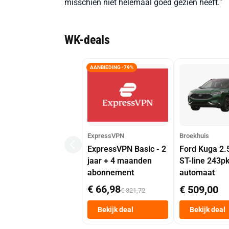
misschien niet helemaal goed gezien heeft."
WK-deals
AANBIEDING -79%
ExpressVPN
Broekhuis
ExpressVPN Basic - 2
Ford Kuga 2.
jaar + 4 maanden
ST-line 243p
abonnement
automaat
€ 66,98
€ 509,00
€ 321,72
Bekijk deal
Bekijk deal