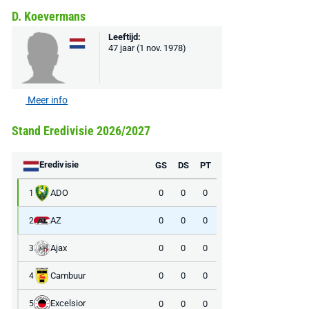
D. Koevermans
Leeftijd:
47 jaar (1 nov. 1978)
Meer info
Stand Eredivisie 2026/2027
Eredivisie
GS
DS
PT
ADO
0
0
0
1
AZ
0
0
0
2
Ajax
0
0
0
3
Cambuur
0
0
0
4
Excelsior
0
0
0
5