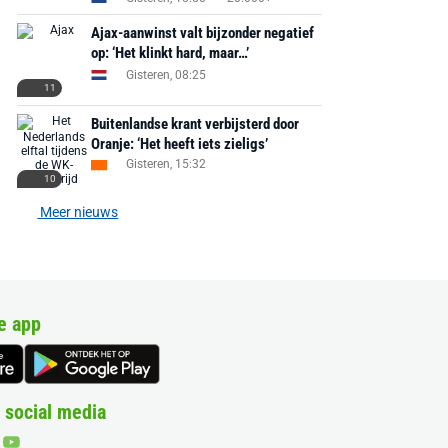
Ajax-aanwinst valt bijzonder negatief
op: ‘Het klinkt hard, maar…’
Gisteren, 08:25
11
Buitenlandse krant verbijsterd door
Oranje: ‘Het heeft iets zieligs’
Gisteren, 15:32
10
Meer nieuws
e app
 social media