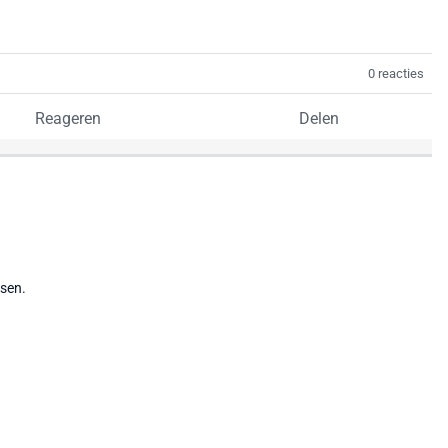
0 reacties
Reageren
Delen
tsen.