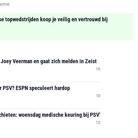
artner.
se topwedstrijden koop je veilig en vertrouwd bij
 Joey Veerman en gaat zich melden in Zeist
16
ar PSV? ESPN speculeert hardop
10
chieten: woensdag medische keuring bij PSV'
12