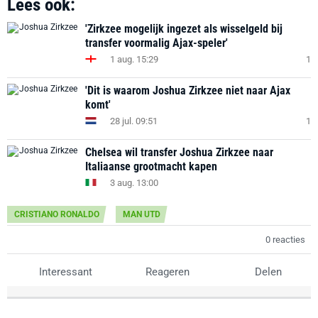
Lees ook:
'Zirkzee mogelijk ingezet als wisselgeld bij
transfer voormalig Ajax-speler'
1 aug. 15:29
1
'Dit is waarom Joshua Zirkzee niet naar Ajax
komt'
28 jul. 09:51
1
Chelsea wil transfer Joshua Zirkzee naar
Italiaanse grootmacht kapen
3 aug. 13:00
CRISTIANO RONALDO
MAN UTD
0 reacties
Interessant
Reageren
Delen