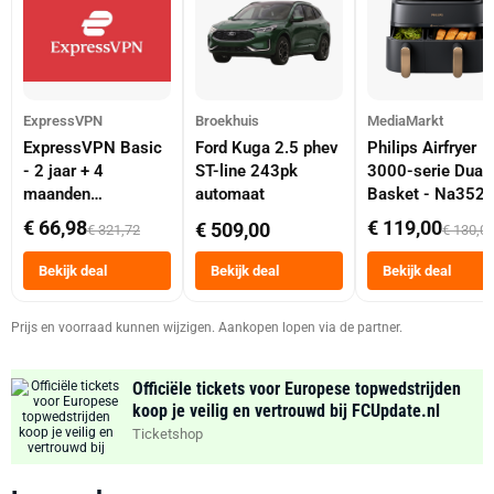
ExpressVPN
Broekhuis
MediaMarkt
ExpressVPN Basic
Ford Kuga 2.5 phev
Philips Airfryer
- 2 jaar + 4
ST-line 243pk
3000-serie Dual
maanden
automaat
Basket - Na352
abonnement
Dubbele Mand 9 
€ 66,98
€ 119,00
€ 509,00
€ 321,72
€ 130,0
Tot 6 Personen
Heteluchtfriteus
Bekijk deal
Bekijk deal
Bekijk deal
Zwart
Prijs en voorraad kunnen wijzigen. Aankopen lopen via de partner.
Officiële tickets voor Europese topwedstrijden
koop je veilig en vertrouwd bij FCUpdate.nl
Ticketshop