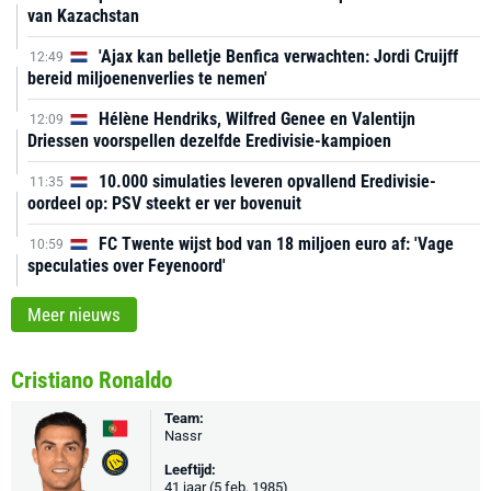
van Kazachstan
'Ajax kan belletje Benfica verwachten: Jordi Cruijff
12:49
bereid miljoenenverlies te nemen'
Hélène Hendriks, Wilfred Genee en Valentijn
12:09
Driessen voorspellen dezelfde Eredivisie-kampioen
10.000 simulaties leveren opvallend Eredivisie-
11:35
oordeel op: PSV steekt er ver bovenuit
FC Twente wijst bod van 18 miljoen euro af: 'Vage
10:59
speculaties over Feyenoord'
Meer nieuws
Cristiano Ronaldo
Team:
Nassr
Leeftijd:
41 jaar (5 feb. 1985)