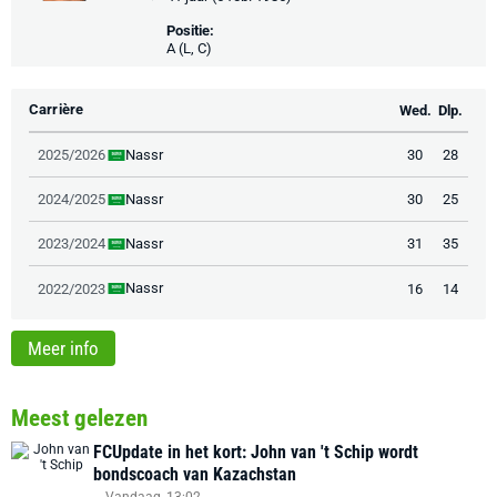
Positie:
A (L, C)
Carrière
Wed.
Dlp.
Nassr
2025/2026
30
28
Nassr
2024/2025
30
25
Nassr
2023/2024
31
35
Nassr
2022/2023
16
14
Meer info
Meest gelezen
FCUpdate in het kort: John van 't Schip wordt
bondscoach van Kazachstan