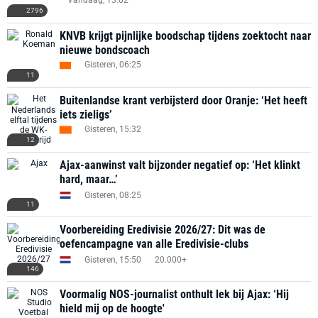
Vandaag, 13:02
2796
KNVB krijgt pijnlijke boodschap tijdens zoektocht naar
nieuwe bondscoach
Gisteren, 06:25
11
Buitenlandse krant verbijsterd door Oranje: ‘Het heeft
iets zieligs’
Gisteren, 15:32
12
Ajax-aanwinst valt bijzonder negatief op: ‘Het klinkt
hard, maar…’
Gisteren, 08:25
11
Voorbereiding Eredivisie 2026/27: Dit was de
oefencampagne van alle Eredivisie-clubs
Gisteren, 15:50
20.000+
146
Voormalig NOS-journalist onthult lek bij Ajax: ‘Hij
hield mij op de hoogte'