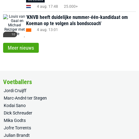
4 aug. 17:48
25.000+
'KNVB heeft duidelijke nummer-één-kandidaat om
Koeman op te volgen als bondscoach'
4 aug. 13:01
10
Meer nieuws
Voetballers
Jordi Cruijff
Marc-André ter Stegen
Kodai Sano
Dick Schreuder
Mika Godts
Jofre Torrents
Julian Brandt