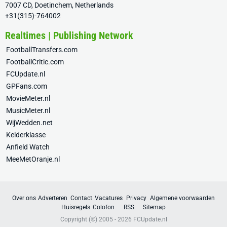
7007 CD, Doetinchem, Netherlands
+31(315)-764002
Realtimes | Publishing Network
FootballTransfers.com
FootballCritic.com
FCUpdate.nl
GPFans.com
MovieMeter.nl
MusicMeter.nl
WijWedden.net
Kelderklasse
Anfield Watch
MeeMetOranje.nl
Over ons
Adverteren
Contact
Vacatures
Privacy
Algemene voorwaarden
Huisregels
Colofon
RSS
Sitemap
Copyright (©) 2005 - 2026
FCUpdate.nl