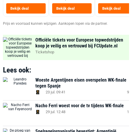
Tot 6 Personen
Heteluchtfriteus
Bekijk deal
Bekijk deal
Bekijk deal
Zwart
Prijs en voorraad kunnen wijzigen. Aankopen lopen via de partner.
Officiële tickets voor Europese topwedstrijden
koop je veilig en vertrouwd bij FCUpdate.nl
Ticketshop
Lees ook:
Woeste Argentijnen eisen overspelen WK-finale
tegen Spanje
23 jul. 09:41
9
Nacho Ferri woest voor de tv tijdens WK-finale
29 jul. 12:48
1
Spelregelorganisatie bevestigt: Argentinië