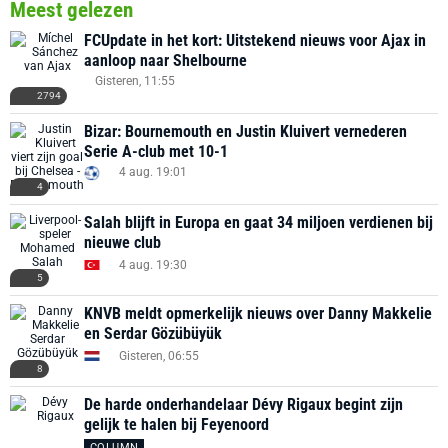
Meest gelezen
FCUpdate in het kort: Uitstekend nieuws voor Ajax in
aanloop naar Shelbourne
Gisteren, 11:55
2794
Bizar: Bournemouth en Justin Kluivert vernederen
Serie A-club met 10-1
4 aug. 19:01
4
Salah blijft in Europa en gaat 34 miljoen verdienen bij
nieuwe club
4 aug. 19:30
5
KNVB meldt opmerkelijk nieuws over Danny Makkelie
en Serdar Gözübüyük
Gisteren, 06:55
8
De harde onderhandelaar Dévy Rigaux begint zijn
gelijk te halen bij Feyenoord
COLUMN