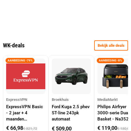
WK-deals
Bekijk alle deals
AANBIEDING -79%
AANBIEDING -8%
ExpressVPN
Broekhuis
MediaMarkt
ExpressVPN Basic
Ford Kuga 2.5 phev
Philips Airfryer
- 2 jaar + 4
ST-line 243pk
3000-serie Dual
maanden
automaat
Basket - Na352
abonnement
Dubbele Mand 9 
€ 66,98
€ 119,00
€ 509,00
€ 321,72
€ 130,0