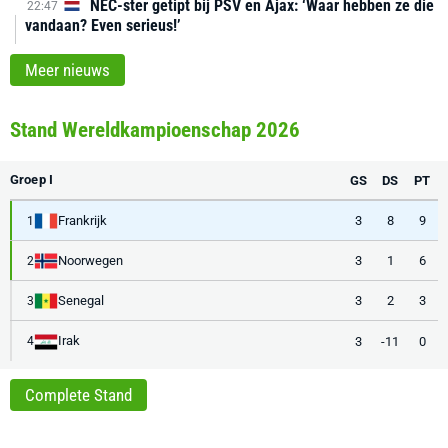
NEC-ster getipt bij PSV en Ajax: ‘Waar hebben ze die
22:47
vandaan? Even serieus!’
Meer nieuws
Stand Wereldkampioenschap 2026
Groep I
GS
DS
PT
Frankrijk
3
8
9
1
Noorwegen
3
1
6
2
Senegal
3
2
3
3
Irak
3
-11
0
4
Complete Stand