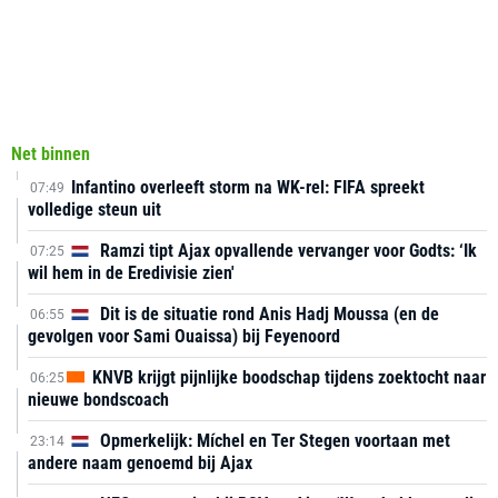
Net binnen
Infantino overleeft storm na WK-rel: FIFA spreekt
07:49
volledige steun uit
Ramzi tipt Ajax opvallende vervanger voor Godts: ‘Ik
07:25
wil hem in de Eredivisie zien'
Dit is de situatie rond Anis Hadj Moussa (en de
06:55
gevolgen voor Sami Ouaissa) bij Feyenoord
KNVB krijgt pijnlijke boodschap tijdens zoektocht naar
06:25
nieuwe bondscoach
Opmerkelijk: Míchel en Ter Stegen voortaan met
23:14
andere naam genoemd bij Ajax