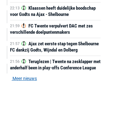
Klaassen heeft duidelijke boodschap
22:13
voor Godts na Ajax - Shelbourne
FC Twente verpulvert DAC met zes
21:59
verschillende doelpuntenmakers
Ajax zet eerste stap tegen Shelbourne
21:57
FC dankzij Godts, Wijndal en Dolberg
Teruglezen | Twente na zesklapper met
21:56
anderhalf been in play-offs Conference League
Meer nieuws
AANBIEDING -40%
AANBIEDING -19%