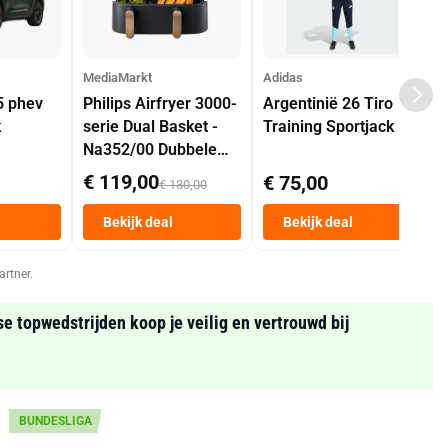
MediaMarkt
Adidas
5 phev
Philips Airfryer 3000-
Argentinië 26 Tiro
k
serie Dual Basket -
Training Sportjack
Na352/00 Dubbele
Mand 9 L Tot 6
€ 119,00
€ 75,00
€ 130,00
Personen
Heteluchtfriteuse
Bekijk deal
Bekijk deal
Zwart
artner.
se topwedstrijden koop je veilig en vertrouwd bij
BUNDESLIGA