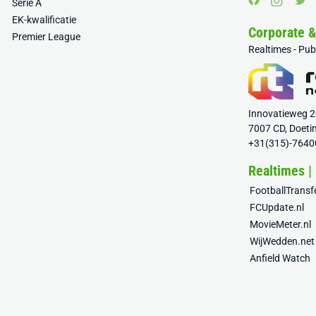
Serie A
EK-kwalificatie
Corporate 
Premier League
Realtimes - Pu
Innovatieweg 
7007 CD, Doeti
+31(315)-7640
Realtimes |
FootballTrans
FCUpdate.nl
MovieMeter.nl
WijWedden.net
Anfield Watch