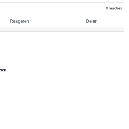
0 reacties
Reageren
Delen
tsen.