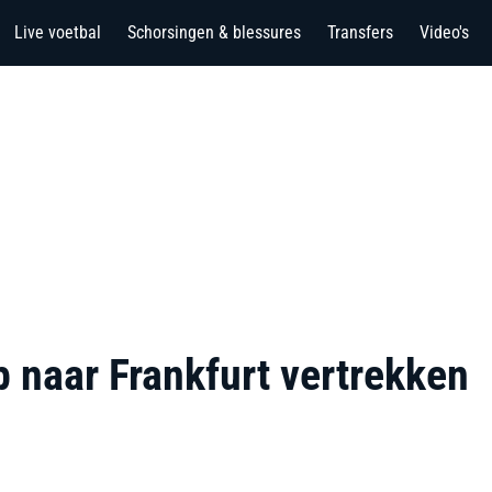
Live voetbal
Schorsingen & blessures
Transfers
Video's
p naar Frankfurt vertrekken