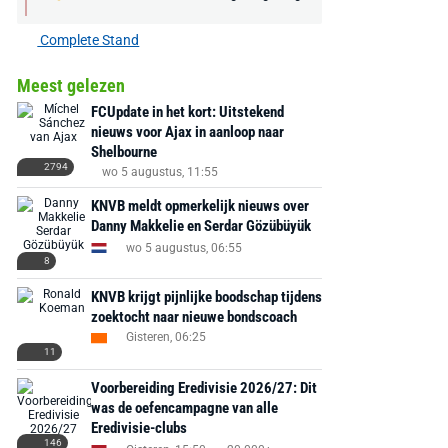
Complete Stand
Meest gelezen
FCUpdate in het kort: Uitstekend
nieuws voor Ajax in aanloop naar
Shelbourne
2794
wo 5 augustus, 11:55
KNVB meldt opmerkelijk nieuws over
Danny Makkelie en Serdar Gözübüyük
wo 5 augustus, 06:55
8
KNVB krijgt pijnlijke boodschap tijdens
zoektocht naar nieuwe bondscoach
Gisteren, 06:25
11
Voorbereiding Eredivisie 2026/27: Dit
was de oefencampagne van alle
Eredivisie-clubs
146