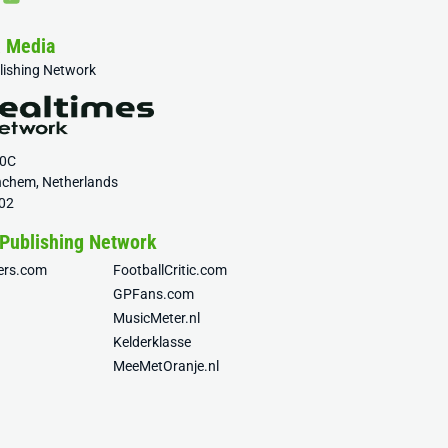
& Media
blishing Network
20C
nchem, Netherlands
02
 Publishing Network
fers.com
FootballCritic.com
GPFans.com
MusicMeter.nl
Kelderklasse
MeeMetOranje.nl