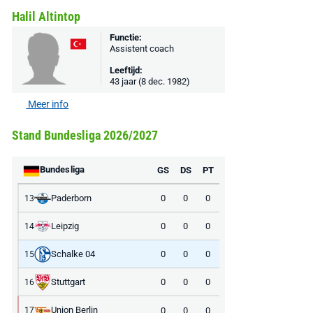
Halil Altintop
Functie:
Assistent coach
Leeftijd:
43 jaar (8 dec. 1982)
Meer info
Stand Bundesliga 2026/2027
Bundesliga
GS
DS
PT
Paderborn
0
0
0
13
Leipzig
0
0
0
14
Schalke 04
0
0
0
15
Stuttgart
0
0
0
16
Union Berlin
0
0
0
17