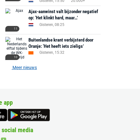
Gisteren, 15:50
20.000+
Ajax-aanwinst valt bijzonder negatief
op: ‘Het klinkt hard, maar…’
Gisteren, 08:25
11
Buitenlandse krant verbijsterd door
Oranje: ‘Het heeft iets zieligs’
Gisteren, 15:32
10
Meer nieuws
e app
 social media