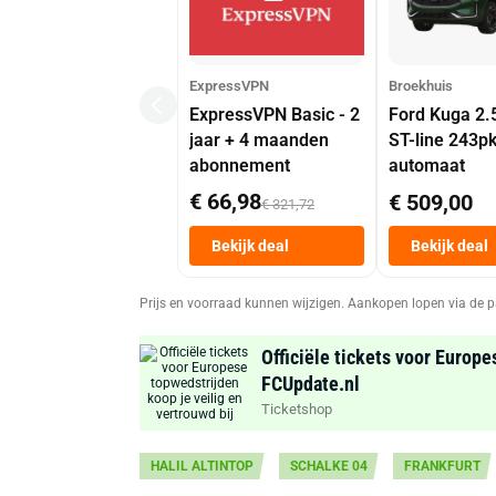
ExpressVPN
Broekhuis
ExpressVPN Basic - 2
Ford Kuga 2.
jaar + 4 maanden
ST-line 243p
abonnement
automaat
€ 66,98
€ 509,00
€ 321,72
Bekijk deal
Bekijk deal
Prijs en voorraad kunnen wijzigen. Aankopen lopen via de p
Officiële tickets voor Europe
FCUpdate.nl
Ticketshop
HALIL ALTINTOP
SCHALKE 04
FRANKFURT