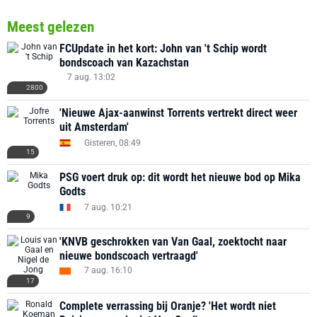
Meest gelezen
FCUpdate in het kort: John van 't Schip wordt
bondscoach van Kazachstan
7 aug. 13:02
2800
'Nieuwe Ajax-aanwinst Torrents vertrekt direct weer
uit Amsterdam'
Gisteren, 08:49
15
PSG voert druk op: dit wordt het nieuwe bod op Mika
Godts
7 aug. 10:21
9
'KNVB geschrokken van Van Gaal, zoektocht naar
nieuwe bondscoach vertraagd'
7 aug. 16:10
17
Complete verrassing bij Oranje? 'Het wordt niet