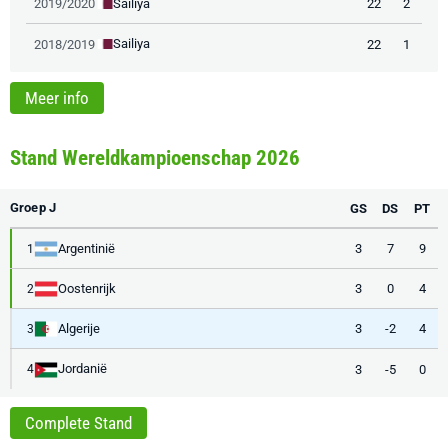
Sailiya
2019/2020
22
2
Sailiya
2018/2019
22
1
Meer info
Stand Wereldkampioenschap 2026
Groep J
GS
DS
PT
Argentinië
3
7
9
1
Oostenrijk
3
0
4
2
Algerije
3
-2
4
3
Jordanië
3
-5
0
4
Complete Stand