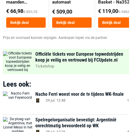
maanden
automaat
Basket - Na352
abonnement
Dubbele Mand 9 
€ 66,98
€ 119,00
€ 509,00
€ 321,72
€ 130,0
Tot 6 Personen
Heteluchtfriteus
Bekijk deal
Bekijk deal
Bekijk deal
Zwart
Prijs en voorraad kunnen wijzigen. Aankopen lopen via de partner.
Officiële tickets voor Europese topwedstrijden
koop je veilig en vertrouwd bij FCUpdate.nl
Ticketshop
Lees ook:
Nacho Ferri woest voor de tv tijdens WK-finale
29 jul. 12:48
1
Spelregelorganisatie bevestigt: Argentinië
onrechtmatig bevoordeeld op WK
28 jul. 12:26
4