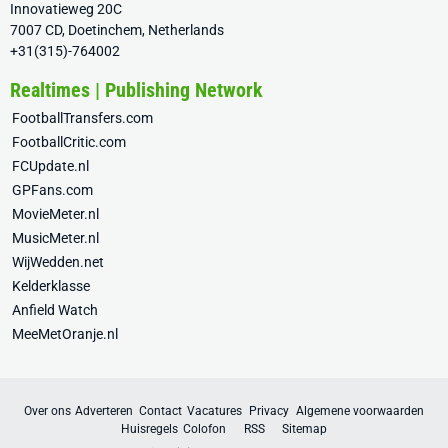
Innovatieweg 20C
7007 CD, Doetinchem, Netherlands
+31(315)-764002
Realtimes | Publishing Network
FootballTransfers.com
FootballCritic.com
FCUpdate.nl
GPFans.com
MovieMeter.nl
MusicMeter.nl
WijWedden.net
Kelderklasse
Anfield Watch
MeeMetOranje.nl
Over ons
Adverteren
Contact
Vacatures
Privacy
Algemene voorwaarden
Huisregels
Colofon
RSS
Sitemap