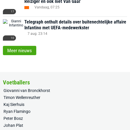
Reiziger en ook niet Van Gaal'
Vandaag, 07:25
17
Telegraph onthult details over buitenechtelijke affaire
Infantino met UEFA-medewerkster
7 aug. 23:14
10
Meer nieuws
Voetballers
Giovanni van Bronckhorst
Timon Wellenreuther
Kaj Sierhuis
Ryan Flamingo
Peter Bosz
Johan Plat