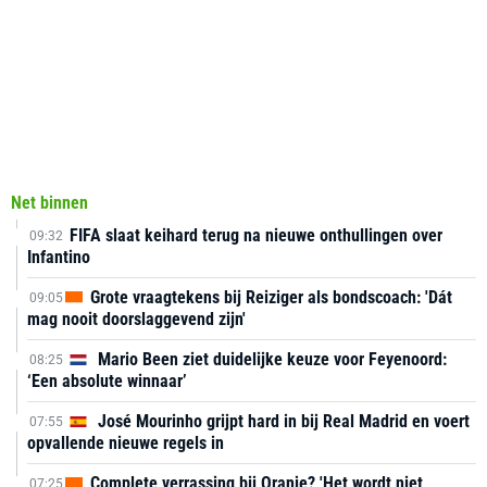
Net binnen
FIFA slaat keihard terug na nieuwe onthullingen over
09:32
Infantino
Grote vraagtekens bij Reiziger als bondscoach: 'Dát
09:05
mag nooit doorslaggevend zijn'
Mario Been ziet duidelijke keuze voor Feyenoord:
08:25
‘Een absolute winnaar’
José Mourinho grijpt hard in bij Real Madrid en voert
07:55
opvallende nieuwe regels in
Complete verrassing bij Oranje? 'Het wordt niet
07:25