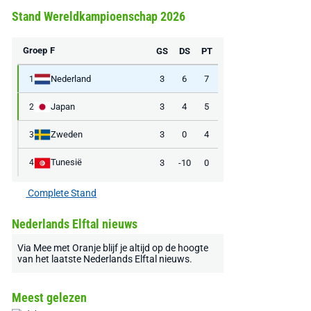
Stand Wereldkampioenschap 2026
Bekijk deal
Bekijk deal
Bekijk deal
Groep F
GS
DS
PT
Nederland
3
6
7
1
Japan
3
4
5
2
Zweden
3
0
4
3
Tunesië
3
-10
0
4
Complete Stand
Nederlands Elftal nieuws
Via
Mee met Oranje
blijf je altijd op de hoogte
van het laatste
Nederlands Elftal nieuws
.
Meest gelezen