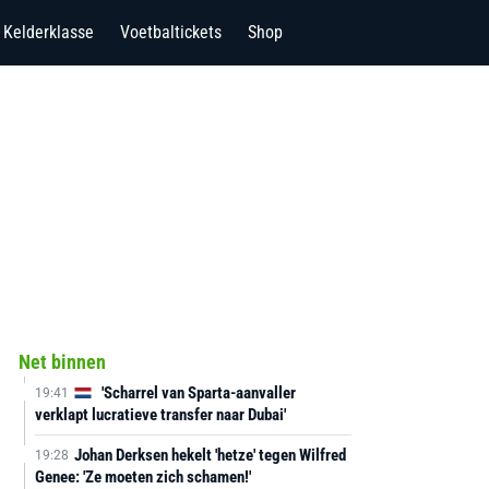
Kelderklasse
Voetbaltickets
Shop
Net binnen
'Scharrel van Sparta-aanvaller
19:41
verklapt lucratieve transfer naar Dubai'
Johan Derksen hekelt 'hetze' tegen Wilfred
19:28
Genee: 'Ze moeten zich schamen!'