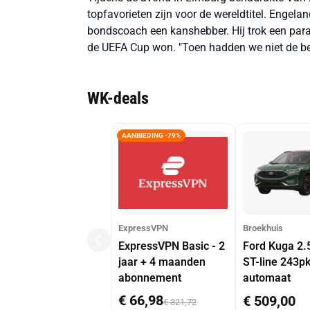
topfavorieten zijn voor de wereldtitel. Engelan
bondscoach een kanshebber. Hij trok een paral
de UEFA Cup won. "Toen hadden we niet de be
WK-deals
AANBIEDING -79%
ExpressVPN
Broekhuis
ExpressVPN Basic - 2
Ford Kuga 2.
jaar + 4 maanden
ST-line 243p
abonnement
automaat
€ 66,98
€ 509,00
€ 321,72