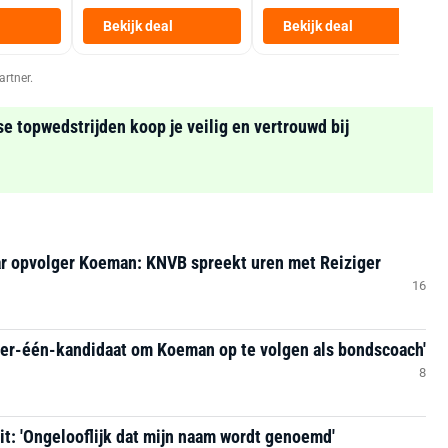
Heteluchtfriteuse
Bekijk deal
Bekijk deal
Zwart
artner.
se topwedstrijden koop je veilig en vertrouwd bij
ar opvolger Koeman: KNVB spreekt uren met Reiziger
16
er-één-kandidaat om Koeman op te volgen als bondscoach'
8
it: 'Ongelooflijk dat mijn naam wordt genoemd'