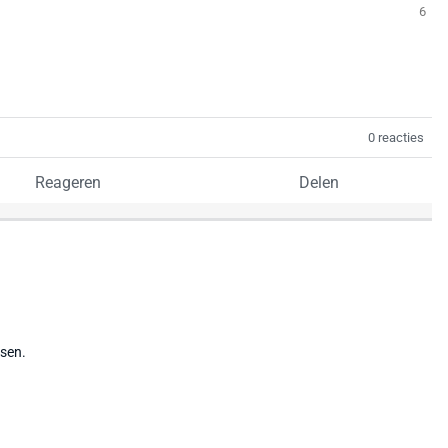
6
0 reacties
Reageren
Delen
tsen.