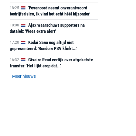
'Feyenoord neemt onverantwoord
18:25
bedrijfsrisico, ik vind het echt héél bijzonder'
Ajax waarschuwt supporters na
18:08
datalek: 'Wees extra alert'
Kodai Sano nog altijd niet
17:20
gepresenteerd: 'Rondom PSV klinkt...'
Givairo Read eerlijk over afgeketste
16:32
transfer: 'Het lijkt erop dat...'
Meer nieuws