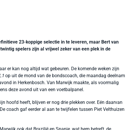
finitieve 23-koppige selectie in te leveren, maar Bert van
wintig spelers zijn al vrijwel zeker van een plek in de
 maar er kan nog altijd wat gebeuren. De komende weken zijn
L1
op uit de mond van de bondscoach, die maandag deelnam
 avond in Herkenbosch. Van Marwijk maakte, als voormalig
jdens deze avond uit van een voetbalpanel.
jn hoofd heeft, blijven er nog drie plekken over. Eén daarvan
 De coach gaf eerder al aan te twijfelen tussen Piet Velthuizen
arwijk ook dat Brazilië en Spanje, wat hem betreft, de