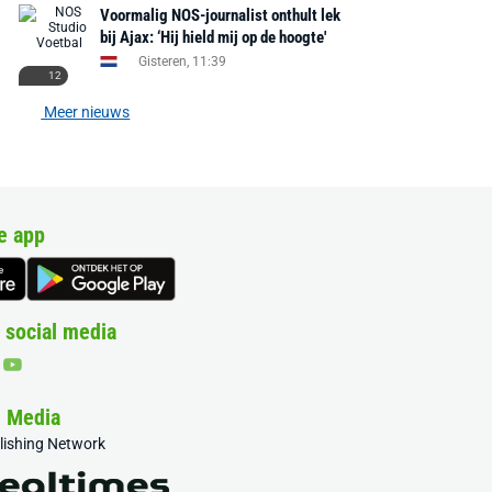
Voormalig NOS-journalist onthult lek
bij Ajax: ‘Hij hield mij op de hoogte'
Gisteren, 11:39
12
Meer nieuws
e app
 social media
& Media
blishing Network