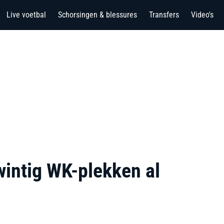
Live voetbal
Schorsingen & blessures
Transfers
Video's
wintig WK-plekken al