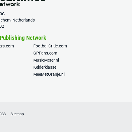
20C
nchem, Netherlands
02
 Publishing Network
fers.com
FootballCritic.com
GPFans.com
MusicMeter.nl
Kelderklasse
MeeMetOranje.nl
RSS
Sitemap