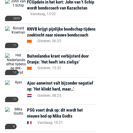
FCUpdate in het kort: John van 't Schip
wordt bondscoach van Kazachstan
Vandaag, 13:02
2800
KNVB krijgt pijnlijke boodschap tijdens
zoektocht naar nieuwe bondscoach
Gisteren, 06:25
11
Buitenlandse krant verbijsterd door
Oranje: ‘Het heeft iets zieligs’
Gisteren, 15:32
12
Ajax-aanwinst valt bijzonder negatief
op: ‘Het klinkt hard, maar…’
Gisteren, 08:25
11
PSG voert druk op: dit wordt het
nieuwe bod op Mika Godts
Vandaag, 10:21
8