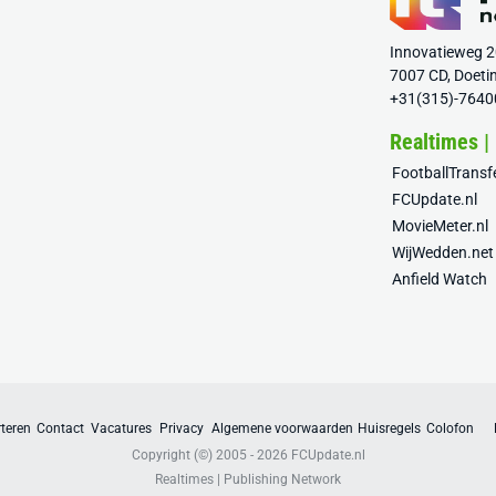
Innovatieweg 
7007 CD, Doeti
+31(315)-7640
Realtimes |
FootballTrans
FCUpdate.nl
MovieMeter.nl
WijWedden.net
Anfield Watch
teren
Contact
Vacatures
Privacy
Algemene voorwaarden
Huisregels
Colofon
Copyright (©) 2005 - 2026
FCUpdate.nl
Realtimes | Publishing Network