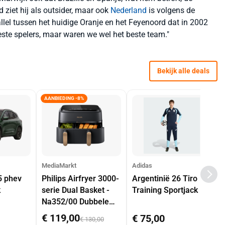
d ziet hij als outsider, maar ook
Nederland
is volgens de
lel tussen het huidige Oranje en het Feyenoord dat in 2002
ste spelers, maar waren we wel het beste team."
Bekijk alle deals
AANBIEDING -8%
MediaMarkt
Adidas
5 phev
Philips Airfryer 3000-
Argentinië 26 Tiro
k
serie Dual Basket -
Training Sportjack
Na352/00 Dubbele
Mand 9 L Tot 6
€ 119,00
€ 75,00
€ 130,00
Personen