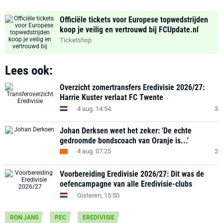
Officiële tickets voor Europese topwedstrijden
koop je veilig en vertrouwd bij FCUpdate.nl
Ticketshop
Lees ook:
Overzicht zomertransfers Eredivisie 2026/27:
Harrie Kuster verlaat FC Twente
4 aug. 14:54
3
Johan Derksen weet het zeker: 'De echte
gedroomde bondscoach van Oranje is...'
4 aug. 07:25
2
Voorbereiding Eredivisie 2026/27: Dit was de
oefencampagne van alle Eredivisie-clubs
Gisteren, 15:50
RON JANS
PEC
EREDIVISIE