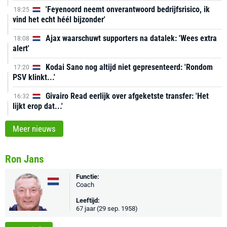
'Feyenoord neemt onverantwoord bedrijfsrisico, ik
18:25
vind het echt héél bijzonder'
Ajax waarschuwt supporters na datalek: 'Wees extra
18:08
alert'
Kodai Sano nog altijd niet gepresenteerd: 'Rondom
17:20
PSV klinkt...'
Givairo Read eerlijk over afgeketste transfer: 'Het
16:32
lijkt erop dat...'
Meer nieuws
Ron Jans
Functie:
Coach
Leeftijd:
67 jaar (29 sep. 1958)