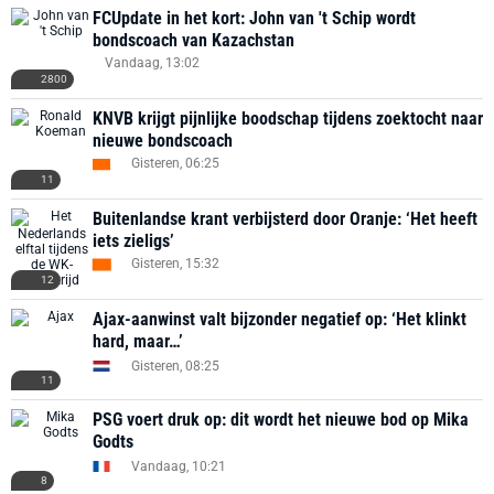
FCUpdate in het kort: John van 't Schip wordt
bondscoach van Kazachstan
Vandaag, 13:02
2800
KNVB krijgt pijnlijke boodschap tijdens zoektocht naar
nieuwe bondscoach
Gisteren, 06:25
11
Buitenlandse krant verbijsterd door Oranje: ‘Het heeft
iets zieligs’
Gisteren, 15:32
12
Ajax-aanwinst valt bijzonder negatief op: ‘Het klinkt
hard, maar…’
Gisteren, 08:25
11
PSG voert druk op: dit wordt het nieuwe bod op Mika
Godts
Vandaag, 10:21
8