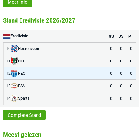
Meer info
Stand Eredivisie 2026/2027
Eredivisie
GS
DS
PT
Heerenveen
0
0
0
10
NEC
0
0
0
11
PEC
0
0
0
12
PSV
0
0
0
13
Sparta
0
0
0
14
Complete Stand
Meest gelezen