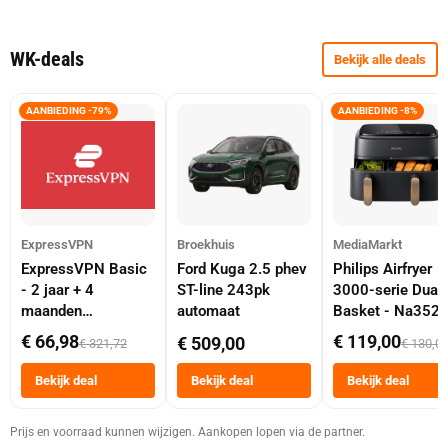
WK-deals
Bekijk alle deals
AANBIEDING -79%
AANBIEDING -8%
ExpressVPN
Broekhuis
MediaMarkt
ExpressVPN Basic
Ford Kuga 2.5 phev
Philips Airfryer
- 2 jaar + 4
ST-line 243pk
3000-serie Dual
maanden
automaat
Basket - Na352
abonnement
Dubbele Mand 9 
€ 66,98
€ 119,00
€ 509,00
€ 321,72
€ 130,0
Tot 6 Personen
Heteluchtfriteus
Bekijk deal
Bekijk deal
Bekijk deal
Zwart
Prijs en voorraad kunnen wijzigen. Aankopen lopen via de partner.