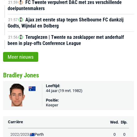
FC Twente verpulvert DAC met zes verschillende
21:59
doelpuntenmakers
Ajax zet eerste stap tegen Shelbourne FC dankzij
21:57
Godts, Wijndal en Dolberg
Teruglezen | Twente na zesklapper met anderhalf
21:56
been in play-offs Conference League
Meer nieuws
Bradley Jones
Leeftijd:
44 jaar (19 mrt. 1982)
Positie:
Keeper
Carrière
Wed.
Dlp.
Perth
2022/2023
0
0