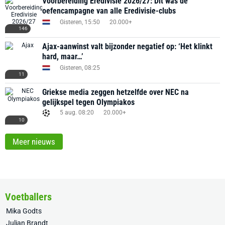
Voorbereiding Eredivisie 2026/27: Dit was de
oefencampagne van alle Eredivisie-clubs
Gisteren, 15:50
20.000+
146
Ajax-aanwinst valt bijzonder negatief op: ‘Het klinkt
hard, maar…’
Gisteren, 08:25
11
Griekse media zeggen hetzelfde over NEC na
gelijkspel tegen Olympiakos
5 aug. 08:20
20.000+
10
Meer nieuws
Voetballers
Mika Godts
Julian Brandt