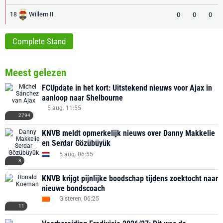
Willem II
0
0
0
18
Complete Stand
Meest gelezen
FCUpdate in het kort: Uitstekend nieuws voor Ajax in
aanloop naar Shelbourne
5 aug. 11:55
2794
KNVB meldt opmerkelijk nieuws over Danny Makkelie
en Serdar Gözübüyük
5 aug. 06:55
8
KNVB krijgt pijnlijke boodschap tijdens zoektocht naar
nieuwe bondscoach
Gisteren, 06:25
11