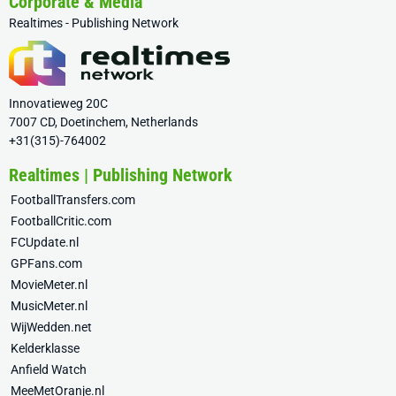
Corporate & Media
Realtimes - Publishing Network
Innovatieweg 20C
7007 CD, Doetinchem, Netherlands
+31(315)-764002
Realtimes | Publishing Network
FootballTransfers.com
FootballCritic.com
FCUpdate.nl
GPFans.com
MovieMeter.nl
MusicMeter.nl
WijWedden.net
Kelderklasse
Anfield Watch
MeeMetOranje.nl