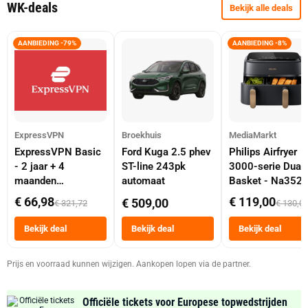
WK-deals
Bekijk alle deals
AANBIEDING -79%
AANBIEDING -8%
ExpressVPN
Broekhuis
MediaMarkt
ExpressVPN Basic
Ford Kuga 2.5 phev
Philips Airfryer
- 2 jaar + 4
ST-line 243pk
3000-serie Dual
maanden
automaat
Basket - Na352
abonnement
Dubbele Mand 9 
€ 66,98
€ 119,00
€ 509,00
€ 321,72
€ 130,0
Tot 6 Personen
Heteluchtfriteus
Bekijk deal
Bekijk deal
Bekijk deal
Zwart
Prijs en voorraad kunnen wijzigen. Aankopen lopen via de partner.
Officiële tickets voor Europese topwedstrijden