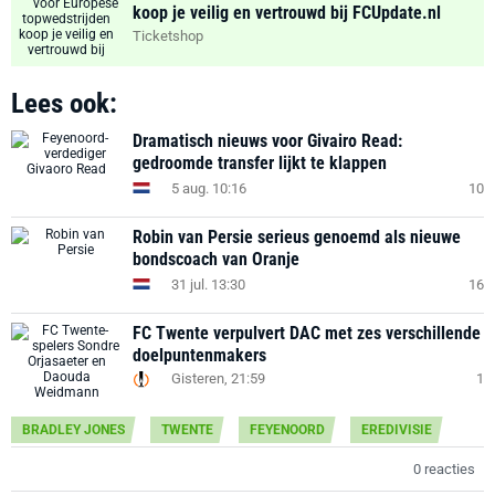
koop je veilig en vertrouwd bij FCUpdate.nl
Ticketshop
Lees ook:
Dramatisch nieuws voor Givairo Read:
gedroomde transfer lijkt te klappen
5 aug. 10:16
10
Robin van Persie serieus genoemd als nieuwe
bondscoach van Oranje
31 jul. 13:30
16
FC Twente verpulvert DAC met zes verschillende
doelpuntenmakers
Gisteren, 21:59
1
BRADLEY JONES
TWENTE
FEYENOORD
EREDIVISIE
0 reacties