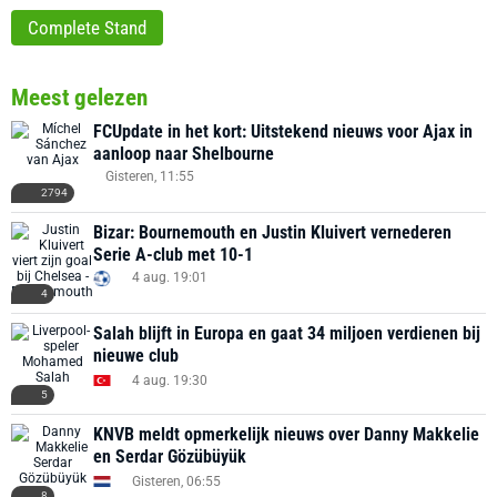
Complete Stand
Meest gelezen
FCUpdate in het kort: Uitstekend nieuws voor Ajax in
aanloop naar Shelbourne
Gisteren, 11:55
2794
Bizar: Bournemouth en Justin Kluivert vernederen
Serie A-club met 10-1
4 aug. 19:01
4
Salah blijft in Europa en gaat 34 miljoen verdienen bij
nieuwe club
4 aug. 19:30
5
KNVB meldt opmerkelijk nieuws over Danny Makkelie
en Serdar Gözübüyük
Gisteren, 06:55
8