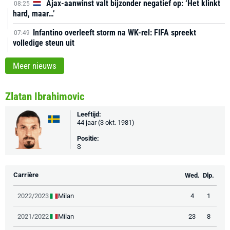
Ajax-aanwinst valt bijzonder negatief op: ‘Het klinkt
08:25
hard, maar…’
Infantino overleeft storm na WK-rel: FIFA spreekt
07:49
volledige steun uit
Meer nieuws
Zlatan Ibrahimovic
Leeftijd:
44 jaar (3 okt. 1981)
Positie:
S
Carrière
Wed.
Dlp.
Milan
2022/2023
4
1
Milan
2021/2022
23
8