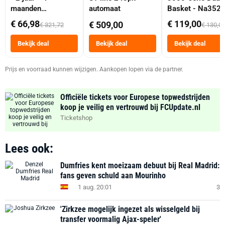
maanden
automaat
Basket - Na352
abonnement
Dubbele Mand 9 
€ 66,98
€ 119,00
€ 509,00
€ 321,72
€ 130,0
Tot 6 Personen
Heteluchtfriteus
Bekijk deal
Bekijk deal
Bekijk deal
Zwart
Prijs en voorraad kunnen wijzigen. Aankopen lopen via de partner.
Officiële tickets voor Europese topwedstrijden
koop je veilig en vertrouwd bij FCUpdate.nl
Ticketshop
Lees ook:
Dumfries kent moeizaam debuut bij Real Madrid:
fans geven schuld aan Mourinho
1 aug. 20:01
3
'Zirkzee mogelijk ingezet als wisselgeld bij
transfer voormalig Ajax-speler'