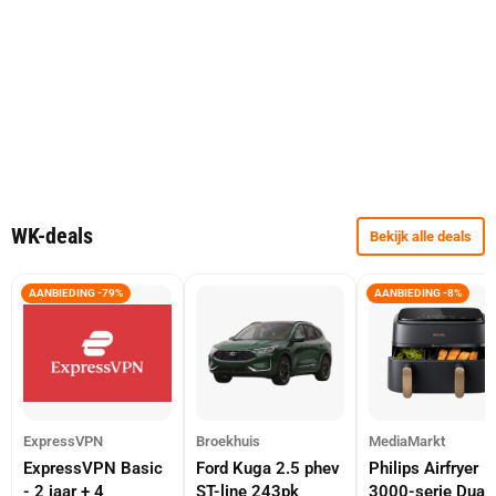
WK-deals
Bekijk alle deals
AANBIEDING -79%
AANBIEDING -8%
ExpressVPN
Broekhuis
MediaMarkt
ExpressVPN Basic
Ford Kuga 2.5 phev
Philips Airfryer
- 2 jaar + 4
ST-line 243pk
3000-serie Dual