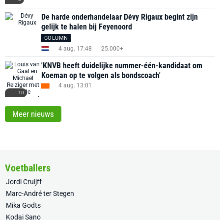
De harde onderhandelaar Dévy Rigaux begint zijn
gelijk te halen bij Feyenoord
COLUMN
4 aug. 17:48
25.000+
'KNVB heeft duidelijke nummer-één-kandidaat om
Koeman op te volgen als bondscoach'
4 aug. 13:01
10
Meer nieuws
Voetballers
Jordi Cruijff
Marc-André ter Stegen
Mika Godts
Kodai Sano