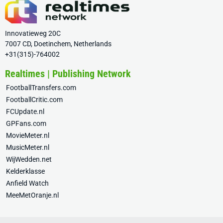
Innovatieweg 20C
7007 CD, Doetinchem, Netherlands
+31(315)-764002
Realtimes | Publishing Network
FootballTransfers.com
FootballCritic.com
FCUpdate.nl
GPFans.com
MovieMeter.nl
MusicMeter.nl
WijWedden.net
Kelderklasse
Anfield Watch
MeeMetOranje.nl