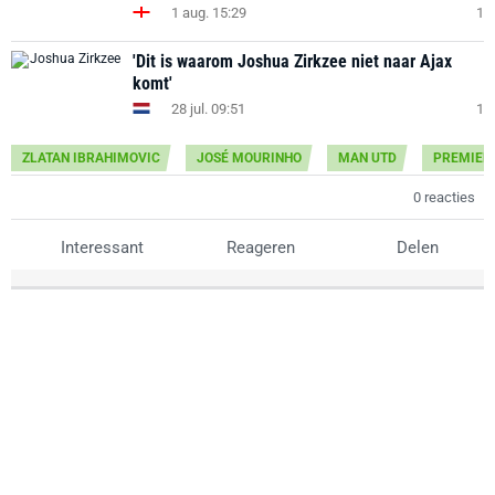
1 aug. 15:29
1
'Dit is waarom Joshua Zirkzee niet naar Ajax
komt'
28 jul. 09:51
1
ZLATAN IBRAHIMOVIC
JOSÉ MOURINHO
MAN UTD
PREMIER
0 reacties
Interessant
Reageren
Delen