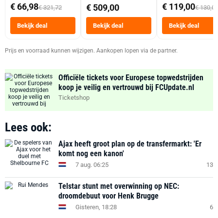
abonnement
Dubbele Mand 9 
€ 66,98
€ 119,00
€ 509,00
€ 321,72
€ 130,0
Tot 6 Personen
Heteluchtfriteus
Bekijk deal
Bekijk deal
Bekijk deal
Zwart
Prijs en voorraad kunnen wijzigen. Aankopen lopen via de partner.
Officiële tickets voor Europese topwedstrijden
koop je veilig en vertrouwd bij FCUpdate.nl
Ticketshop
Lees ook:
Ajax heeft groot plan op de transfermarkt: 'Er
komt nog een kanon'
7 aug. 06:25
13
Telstar stunt met overwinning op NEC:
droomdebuut voor Henk Brugge
Gisteren, 18:28
6