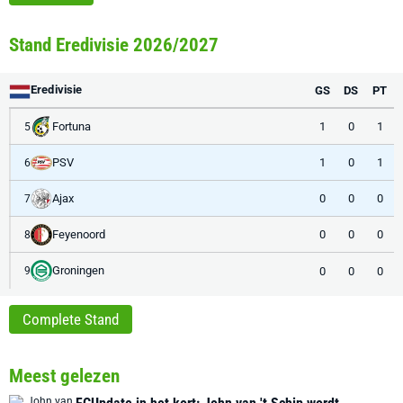
Stand Eredivisie 2026/2027
Eredivisie
GS
DS
PT
Fortuna
1
0
1
5
PSV
1
0
1
6
Ajax
0
0
0
7
Feyenoord
0
0
0
8
Groningen
0
0
0
9
Complete Stand
Meest gelezen