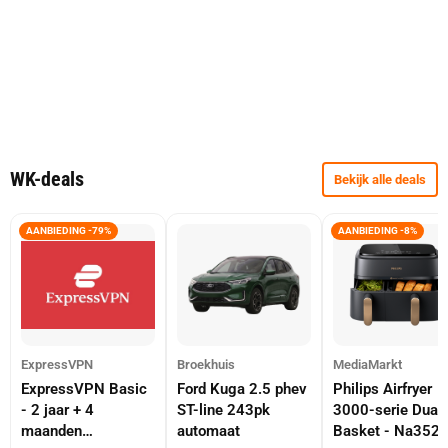
WK-deals
Bekijk alle deals
AANBIEDING -79%
AANBIEDING -8%
ExpressVPN
Broekhuis
MediaMarkt
ExpressVPN Basic
Ford Kuga 2.5 phev
Philips Airfryer
- 2 jaar + 4
ST-line 243pk
3000-serie Dual
maanden
automaat
Basket - Na352