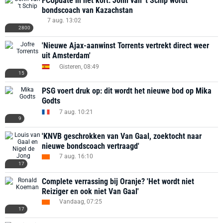
FCUpdate in het kort: John van 't Schip wordt
bondscoach van Kazachstan
7 aug. 13:02
2800
'Nieuwe Ajax-aanwinst Torrents vertrekt direct weer
uit Amsterdam'
Gisteren, 08:49
15
PSG voert druk op: dit wordt het nieuwe bod op Mika
Godts
7 aug. 10:21
9
'KNVB geschrokken van Van Gaal, zoektocht naar
nieuwe bondscoach vertraagd'
7 aug. 16:10
17
Complete verrassing bij Oranje? 'Het wordt niet
Reiziger en ook niet Van Gaal'
Vandaag, 07:25
17