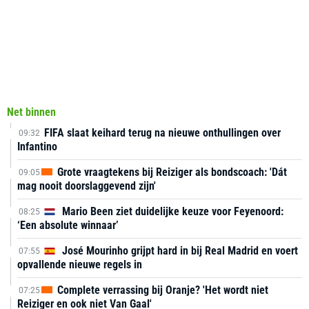
Net binnen
FIFA slaat keihard terug na nieuwe onthullingen over
09:32
Infantino
Grote vraagtekens bij Reiziger als bondscoach: 'Dát
09:05
mag nooit doorslaggevend zijn'
Mario Been ziet duidelijke keuze voor Feyenoord:
08:25
‘Een absolute winnaar’
José Mourinho grijpt hard in bij Real Madrid en voert
07:55
opvallende nieuwe regels in
Complete verrassing bij Oranje? 'Het wordt niet
07:25
Reiziger en ook niet Van Gaal'