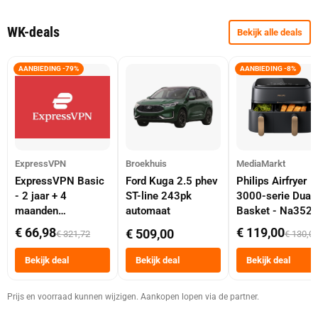
WK-deals
Bekijk alle deals
AANBIEDING -79%
AANBIEDING -8%
ExpressVPN
Broekhuis
MediaMarkt
ExpressVPN Basic
Ford Kuga 2.5 phev
Philips Airfryer
- 2 jaar + 4
ST-line 243pk
3000-serie Dual
maanden
automaat
Basket - Na352
abonnement
Dubbele Mand 9 
€ 66,98
€ 119,00
€ 509,00
€ 321,72
€ 130,0
Tot 6 Personen
Heteluchtfriteus
Bekijk deal
Bekijk deal
Bekijk deal
Zwart
Prijs en voorraad kunnen wijzigen. Aankopen lopen via de partner.