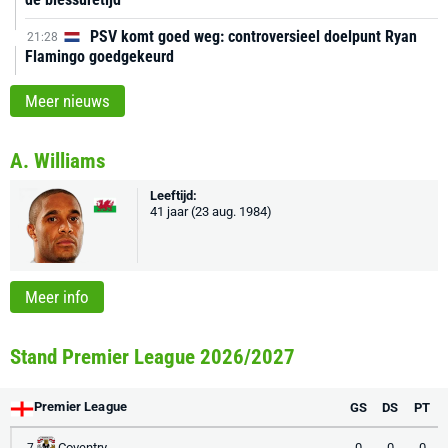
PSV komt goed weg: controversieel doelpunt Ryan
21:28
Flamingo goedgekeurd
Meer nieuws
A. Williams
Leeftijd:
41 jaar (23 aug. 1984)
Meer info
Stand Premier League 2026/2027
Premier League
GS
DS
PT
Coventry
0
0
0
7