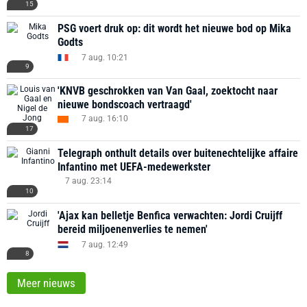
15
PSG voert druk op: dit wordt het nieuwe bod op Mika
Godts
7 aug. 10:21
9
'KNVB geschrokken van Van Gaal, zoektocht naar
nieuwe bondscoach vertraagd'
7 aug. 16:10
17
Telegraph onthult details over buitenechtelijke affaire
Infantino met UEFA-medewerkster
7 aug. 23:14
10
'Ajax kan belletje Benfica verwachten: Jordi Cruijff
bereid miljoenenverlies te nemen'
7 aug. 12:49
8
Meer nieuws