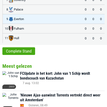
Palace
0
0
0
8
Everton
0
0
0
9
Fulham
0
0
0
10
Hull
0
0
0
11
Complete Stand
Meest gelezen
FCUpdate in het kort: John van 't Schip wordt
bondscoach van Kazachstan
7 aug. 13:02
2800
'Nieuwe Ajax-aanwinst Torrents vertrekt direct weer
uit Amsterdam'
Gisteren, 08:49