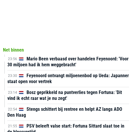
Net binnen
Mario Been verbaasd over handelen Feyenoord: 'Voor
23:56
30 miljoen had ik hem weggebracht'
Feyenoord ontvangt miljoenenbod op Ueda: Japanner
23:30
staat open voor vertrek
Bosz geprikkeld na puntverlies tegen Fortuna: 'Dit
23:14
vind ik echt raar wat je nu zegt'
Stengs schittert bij rentree en helpt AZ langs ADO
22:54
Den Haag
PSV beleeft valse start: Fortuna Sittard slaat toe in
21:55
de blessuretijd