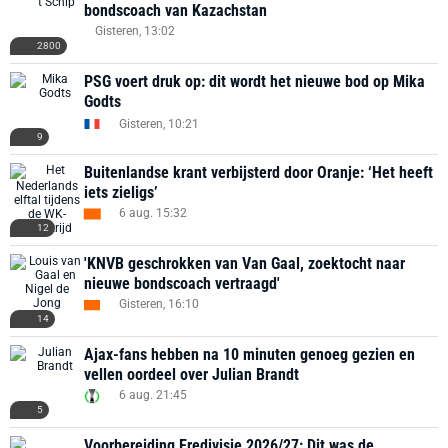
bondscoach van Kazachstan
Gisteren, 13:02
2800
PSG voert druk op: dit wordt het nieuwe bod op Mika
Godts
Gisteren, 10:21
9
Buitenlandse krant verbijsterd door Oranje: ‘Het heeft
iets zieligs’
6 aug. 15:32
12
'KNVB geschrokken van Van Gaal, zoektocht naar
nieuwe bondscoach vertraagd'
Gisteren, 16:10
14
Ajax-fans hebben na 10 minuten genoeg gezien en
vellen oordeel over Julian Brandt
6 aug. 21:45
5
Voorbereiding Eredivisie 2026/27: Dit was de