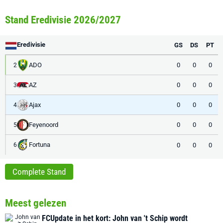
Stand Eredivisie 2026/2027
Eredivisie
GS
DS
PT
ADO
0
0
0
2
AZ
0
0
0
3
Ajax
0
0
0
4
Feyenoord
0
0
0
5
Fortuna
0
0
0
6
Complete Stand
Meest gelezen
FCUpdate in het kort: John van 't Schip wordt