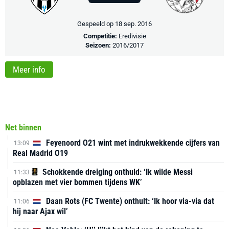
Gespeeld op 18 sep. 2016
Competitie:
Eredivisie
Seizoen:
2016/2017
Meer info
Net binnen
Feyenoord O21 wint met indrukwekkende cijfers van
13:09
Real Madrid O19
Schokkende dreiging onthuld: ‘Ik wilde Messi
11:33
opblazen met vier bommen tijdens WK’
Daan Rots (FC Twente) onthult: ‘Ik hoor via-via dat
11:06
hij naar Ajax wil’