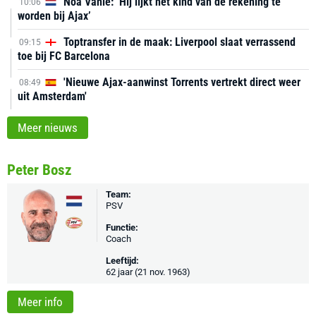
Noa Vahle: ‘Hij lijkt het kind van de rekening te
10:06
worden bij Ajax’
Toptransfer in de maak: Liverpool slaat verrassend
09:15
toe bij FC Barcelona
'Nieuwe Ajax-aanwinst Torrents vertrekt direct weer
08:49
uit Amsterdam'
Meer nieuws
Peter Bosz
Team:
PSV
Functie:
Coach
Leeftijd:
62 jaar (21 nov. 1963)
Meer info