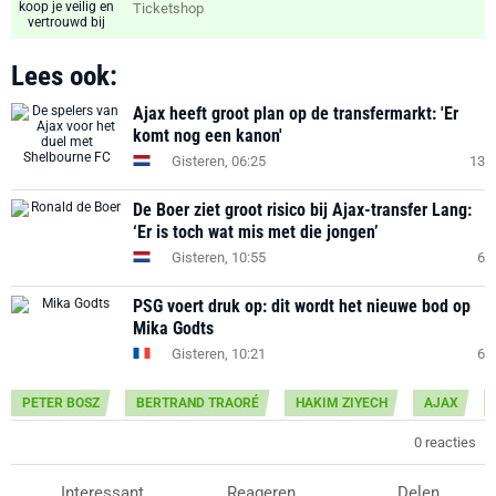
Ticketshop
Lees ook:
Ajax heeft groot plan op de transfermarkt: 'Er
komt nog een kanon'
Gisteren, 06:25
13
De Boer ziet groot risico bij Ajax-transfer Lang:
‘Er is toch wat mis met die jongen’
Gisteren, 10:55
6
PSG voert druk op: dit wordt het nieuwe bod op
Mika Godts
Gisteren, 10:21
6
PETER BOSZ
BERTRAND TRAORÉ
HAKIM ZIYECH
AJAX
0 reacties
Interessant
Reageren
Delen