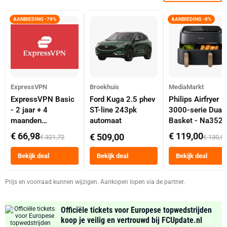
AANBIEDING -79%
AANBIEDING -8%
ExpressVPN
Broekhuis
MediaMarkt
ExpressVPN Basic
Ford Kuga 2.5 phev
Philips Airfryer
- 2 jaar + 4
ST-line 243pk
3000-serie Dual
maanden
automaat
Basket - Na352
abonnement
Dubbele Mand 9 
€ 66,98
€ 119,00
€ 509,00
€ 321,72
€ 130,0
Tot 6 Personen
Heteluchtfriteus
Bekijk deal
Bekijk deal
Bekijk deal
Zwart
Prijs en voorraad kunnen wijzigen. Aankopen lopen via de partner.
Officiële tickets voor Europese topwedstrijden
koop je veilig en vertrouwd bij FCUpdate.nl