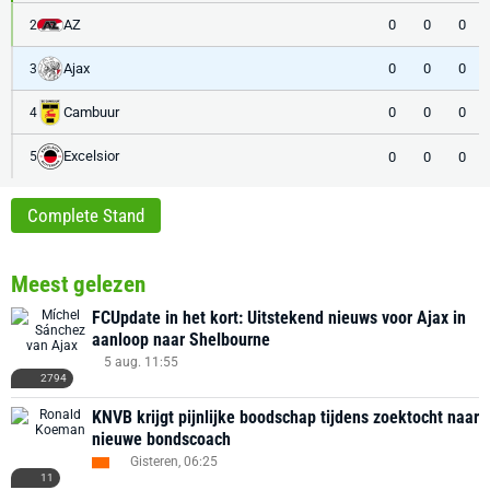
AZ
0
0
0
2
Ajax
0
0
0
3
Cambuur
0
0
0
4
Excelsior
0
0
0
5
Complete Stand
Meest gelezen
FCUpdate in het kort: Uitstekend nieuws voor Ajax in
aanloop naar Shelbourne
5 aug. 11:55
2794
KNVB krijgt pijnlijke boodschap tijdens zoektocht naar
nieuwe bondscoach
Gisteren, 06:25
11