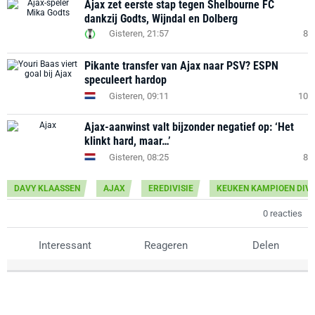
Ajax zet eerste stap tegen Shelbourne FC
dankzij Godts, Wijndal en Dolberg
Gisteren, 21:57
8
Pikante transfer van Ajax naar PSV? ESPN
speculeert hardop
Gisteren, 09:11
10
Ajax-aanwinst valt bijzonder negatief op: ‘Het
klinkt hard, maar…’
Gisteren, 08:25
8
DAVY KLAASSEN
AJAX
EREDIVISIE
KEUKEN KAMPIOEN DIVI
0 reacties
Interessant
Reageren
Delen