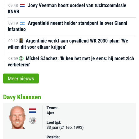
Joey Veerman hoort oordeel van tuchtcommissie
09:48
KNVB
Argentinië neemt helder standpunt in over Gianni
09:19
Infantino
Argentinië werkt aan opvallend WK 2030-plan: ‘We
09:12
willen dit voor elkaar krijgen’
Míchel Sánchez: 'Ik ben het met je eens: hij moet zich
08:59
verbeteren'
Meer nieuws
Davy Klaassen
Team:
Ajax
Leeftijd:
33 jaar (21 feb. 1993)
Positie: