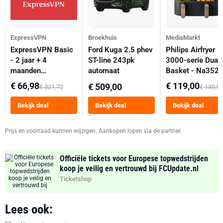
ExpressVPN
Broekhuis
MediaMarkt
ExpressVPN Basic
Ford Kuga 2.5 phev
Philips Airfryer
- 2 jaar + 4
ST-line 243pk
3000-serie Dual
maanden
automaat
Basket - Na352
abonnement
Dubbele Mand 9 
€ 66,98
€ 119,00
€ 509,00
€ 321,72
€ 130,0
Tot 6 Personen
Heteluchtfriteus
Bekijk deal
Bekijk deal
Bekijk deal
Zwart
Prijs en voorraad kunnen wijzigen. Aankopen lopen via de partner.
Officiële tickets voor Europese topwedstrijden
koop je veilig en vertrouwd bij FCUpdate.nl
Ticketshop
Lees ook: