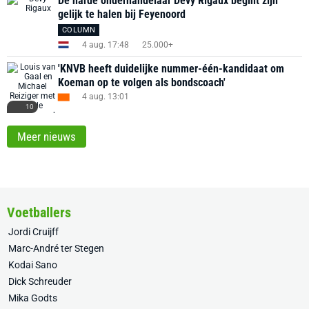
De harde onderhandelaar Dévy Rigaux begint zijn
gelijk te halen bij Feyenoord
COLUMN
4 aug. 17:48
25.000+
'KNVB heeft duidelijke nummer-één-kandidaat om
Koeman op te volgen als bondscoach'
4 aug. 13:01
10
Meer nieuws
Voetballers
Jordi Cruijff
Marc-André ter Stegen
Kodai Sano
Dick Schreuder
Mika Godts