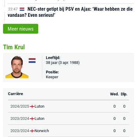
NEC-ster getipt bij PSV en Ajax: ‘Waar hebben ze die
22:47
vandaan? Even serieus!’
Meer nieuws
Tim Krul
Leeftijd:
38 jaar (3 apr. 1988)
Positie:
Keeper
Carrière
Wed.
Dlp.
Luton
2024/2025
0
0
Luton
2023/2024
0
0
Norwich
2023/2024
0
0