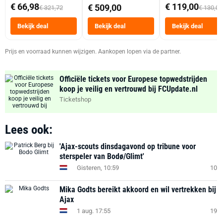
abonnement
Dubbele Mand 9 
€ 66,98
€ 119,00
€ 509,00
€ 321,72
€ 130,0
Tot 6 Personen
Heteluchtfriteus
Bekijk deal
Bekijk deal
Bekijk deal
Zwart
Prijs en voorraad kunnen wijzigen. Aankopen lopen via de partner.
Officiële tickets voor Europese topwedstrijden
koop je veilig en vertrouwd bij FCUpdate.nl
Ticketshop
Lees ook:
'Ajax-scouts dinsdagavond op tribune voor
sterspeler van Bodø/Glimt'
Gisteren, 10:59
10
Mika Godts bereikt akkoord en wil vertrekken bij
Ajax
1 aug. 17:55
19