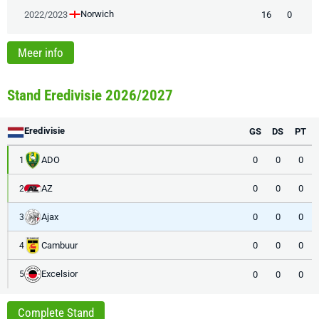
Norwich
2022/2023
16
0
Meer info
Stand Eredivisie 2026/2027
Eredivisie
GS
DS
PT
ADO
0
0
0
1
AZ
0
0
0
2
Ajax
0
0
0
3
Cambuur
0
0
0
4
Excelsior
0
0
0
5
Complete Stand