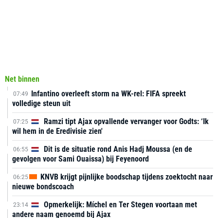
Net binnen
Infantino overleeft storm na WK-rel: FIFA spreekt
07:49
volledige steun uit
Ramzi tipt Ajax opvallende vervanger voor Godts: ‘Ik
07:25
wil hem in de Eredivisie zien'
Dit is de situatie rond Anis Hadj Moussa (en de
06:55
gevolgen voor Sami Ouaissa) bij Feyenoord
KNVB krijgt pijnlijke boodschap tijdens zoektocht naar
06:25
nieuwe bondscoach
Opmerkelijk: Míchel en Ter Stegen voortaan met
23:14
andere naam genoemd bij Ajax