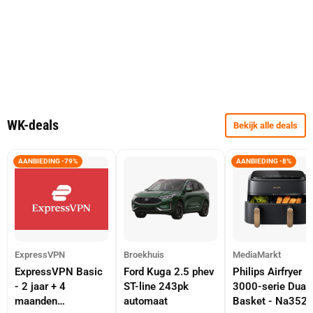
WK-deals
Bekijk alle deals
AANBIEDING -79%
AANBIEDING -8%
ExpressVPN
Broekhuis
MediaMarkt
ExpressVPN Basic
Ford Kuga 2.5 phev
Philips Airfryer
- 2 jaar + 4
ST-line 243pk
3000-serie Dual
maanden
automaat
Basket - Na352