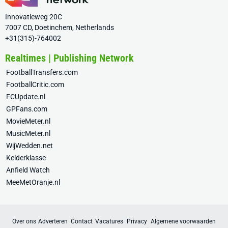
Innovatieweg 20C
7007 CD, Doetinchem, Netherlands
+31(315)-764002
Realtimes | Publishing Network
FootballTransfers.com
FootballCritic.com
FCUpdate.nl
GPFans.com
MovieMeter.nl
MusicMeter.nl
WijWedden.net
Kelderklasse
Anfield Watch
MeeMetOranje.nl
Over ons
Adverteren
Contact
Vacatures
Privacy
Algemene voorwaarden