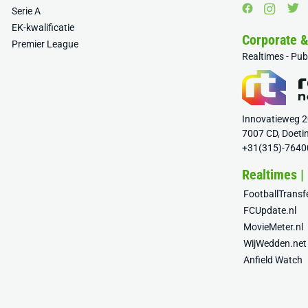
Serie A
EK-kwalificatie
Corporate 
Premier League
Realtimes - Pu
Innovatieweg 
7007 CD, Doeti
+31(315)-7640
Realtimes |
FootballTrans
FCUpdate.nl
MovieMeter.nl
WijWedden.net
Anfield Watch