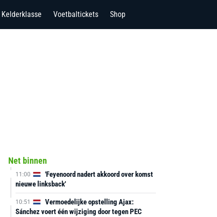
Kelderklasse
Voetbaltickets
Shop
Net binnen
'Feyenoord nadert akkoord over komst
11:00
nieuwe linksback'
Vermoedelijke opstelling Ajax:
10:51
Sánchez voert één wijziging door tegen PEC