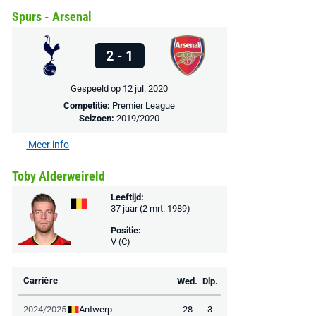
Spurs - Arsenal
2 - 1
Gespeeld op 12 jul. 2020
Competitie:
Premier League
Seizoen:
2019/2020
Meer info
Toby Alderweireld
Leeftijd:
37 jaar (2 mrt. 1989)
Positie:
V (C)
Carrière
Wed.
Dlp.
Antwerp
2024/2025
28
3