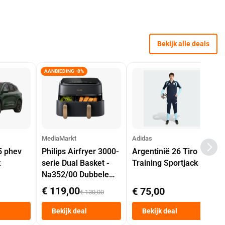
Bekijk alle deals
AANBIEDING -8%
MediaMarkt
Adidas
5 phev
Philips Airfryer 3000-
Argentinië 26 Tiro
k
serie Dual Basket -
Training Sportjack
Na352/00 Dubbele
Mand 9 L Tot 6
€ 119,00
€ 75,00
€ 130,00
Personen
Heteluchtfriteuse
Bekijk deal
Bekijk deal
Zwart