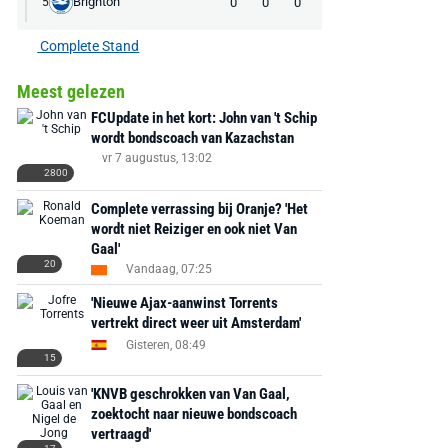
Brighton
0
0
0
5
Complete Stand
Meest gelezen
FCUpdate in het kort: John van 't Schip
wordt bondscoach van Kazachstan
vr 7 augustus, 13:02
2800
Complete verrassing bij Oranje? 'Het
wordt niet Reiziger en ook niet Van
Gaal'
20
Vandaag, 07:25
'Nieuwe Ajax-aanwinst Torrents
vertrekt direct weer uit Amsterdam'
Gisteren, 08:49
15
'KNVB geschrokken van Van Gaal,
zoektocht naar nieuwe bondscoach
vertraagd'