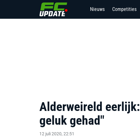
Nieuws
Competities
Alderweireld eerlij
geluk gehad"
12 juli 2020, 22:51