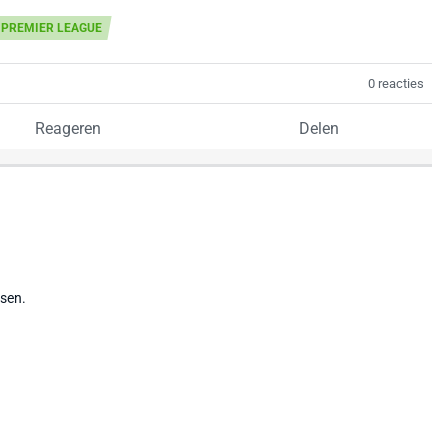
PREMIER LEAGUE
0 reacties
Reageren
Delen
tsen.