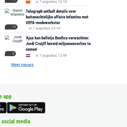
17
vr 7 augustus, 16:10
Telegraph onthult details over
buitenechtelijke affaire Infantino met
UEFA-medewerkster
10
vr 7 augustus, 23:14
'Ajax kan belletje Benfica verwachten:
Jordi Cruijff bereid miljoenenverlies te
nemen'
8
vr 7 augustus, 12:49
Meer nieuws
e app
 social media