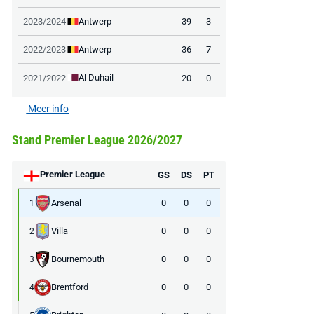
Antwerp
2023/2024
39
3
Antwerp
2022/2023
36
7
Al Duhail
2021/2022
20
0
Meer info
Stand Premier League 2026/2027
Premier League
GS
DS
PT
Arsenal
0
0
0
1
Villa
0
0
0
2
Bournemouth
0
0
0
3
Brentford
0
0
0
4