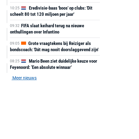
Eredivisie-baas 'boos' op clubs: 'Dit
10:25
scheelt 80 tot 120 miljoen per jaar'
FIFA slaat keihard terug na nieuwe
09:32
onthullingen over Infantino
Grote vraagtekens bij Reiziger als
09:05
bondscoach: 'Dát mag nooit doorslaggevend zijn'
Mario Been ziet duidelijke keuze voor
08:25
Feyenoord: ‘Een absolute winnaar’
Meer nieuws