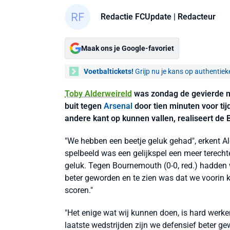
Redactie FCUpdate
| Redacteur
Maak ons je Google-favoriet
Voetbaltickets!
Grijp nu je kans op authentiek
Toby Alderweireld
was zondag de gevierde 
buit tegen
Arsenal
door tien minuten voor tij
andere kant op kunnen vallen, realiseert de
"We hebben een beetje geluk gehad", erkent A
spelbeeld was een gelijkspel een meer terech
geluk. Tegen Bournemouth (0-0, red.) hadden w
beter geworden en te zien was dat we voorin
scoren."
"Het enige wat wij kunnen doen, is hard werken.
laatste wedstrijden zijn we defensief beter g