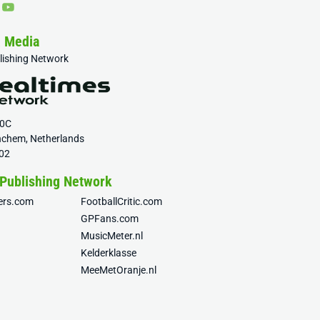
& Media
blishing Network
20C
nchem, Netherlands
02
 Publishing Network
fers.com
FootballCritic.com
GPFans.com
MusicMeter.nl
Kelderklasse
MeeMetOranje.nl