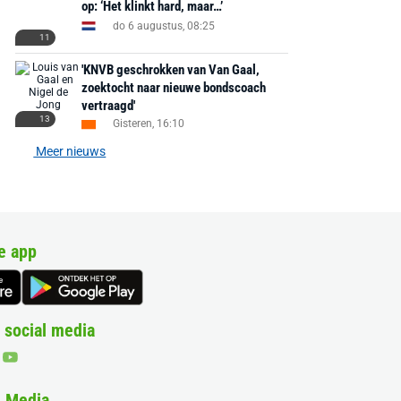
op: ‘Het klinkt hard, maar…’
do 6 augustus, 08:25
11
'KNVB geschrokken van Van Gaal,
zoektocht naar nieuwe bondscoach
vertraagd'
13
Gisteren, 16:10
Meer nieuws
e app
 social media
& Media