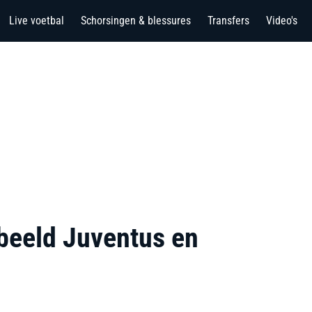
Live voetbal
Schorsingen & blessures
Transfers
Video's
beeld Juventus en