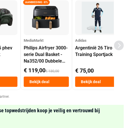
AANBIEDING -8%
MediaMarkt
Adidas
5 phev
Philips Airfryer 3000-
Argentinië 26 Tiro
k
serie Dual Basket -
Training Sportjack
Na352/00 Dubbele
Mand 9 L Tot 6
€ 119,00
€ 75,00
€ 130,00
Personen
Heteluchtfriteuse
Bekijk deal
Bekijk deal
Zwart
artner.
se topwedstrijden koop je veilig en vertrouwd bij