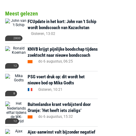
Meest gelezen
FCUpdate in het kort: John van 't Schip
wordt bondscoach van Kazachstan
Gisteren, 13:02
2800
KNVB krijgt pijnlijke boodschap tijdens
zoektocht naar nieuwe bondscoach
do 6 augustus, 06:25
12
PSG voert druk op: dit wordt het
nieuwe bod op Mika Godts
Gisteren, 10:21
8
Buitenlandse krant verbijsterd door
Oranje: ‘Het heeft iets zieligs’
do 6 augustus, 15:32
12
Ajax-aanwinst valt bijzonder negatief