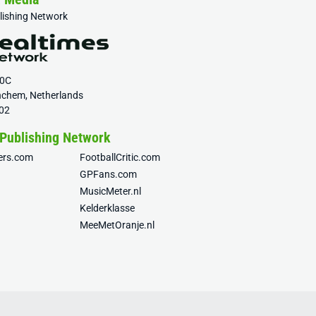
blishing Network
20C
nchem, Netherlands
02
 Publishing Network
fers.com
FootballCritic.com
GPFans.com
MusicMeter.nl
Kelderklasse
MeeMetOranje.nl