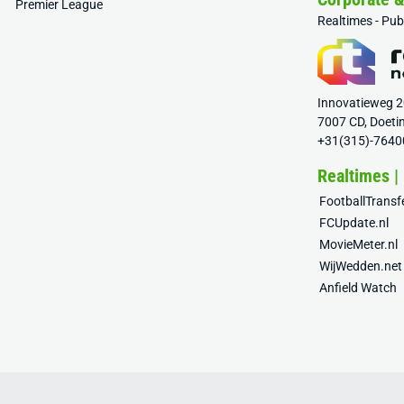
Premier League
Realtimes - Pu
Innovatieweg 
7007 CD, Doeti
+31(315)-7640
Realtimes |
FootballTrans
FCUpdate.nl
MovieMeter.nl
WijWedden.net
Anfield Watch