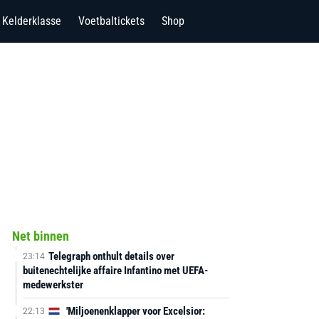
Kelderklasse
Voetbaltickets
Shop
Net binnen
Telegraph onthult details over
23:14
buitenechtelijke affaire Infantino met UEFA-
medewerkster
'Miljoenenklapper voor Excelsior:
22:13