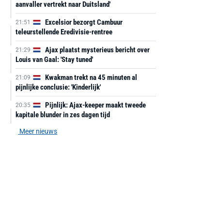
aanvaller vertrekt naar Duitsland'
Excelsior bezorgt Cambuur
21:51
teleurstellende Eredivisie-rentree
Ajax plaatst mysterieus bericht over
21:29
Louis van Gaal: 'Stay tuned'
Kwakman trekt na 45 minuten al
21:09
pijnlijke conclusie: 'Kinderlijk'
Pijnlijk: Ajax-keeper maakt tweede
20:35
kapitale blunder in zes dagen tijd
Meer nieuws