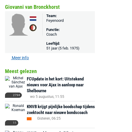
Giovanni van Bronckhorst
€ 78,00
€ 888,00
€ 29,99
€ 130,00
€ 
Team:
Feyenoord
Bekijk deal
Bekijk deal
Bekijk deal
Functie:
Coach
Leeftijd:
51 jaar (5 feb. 1975)
Meer info
Meest gelezen
FCUpdate in het kort: Uitstekend
nieuws voor Ajax in aanloop naar
Shelbourne
2794
wo 5 augustus, 11:55
KNVB krijgt pijnlijke boodschap tijdens
zoektocht naar nieuwe bondscoach
Gisteren, 06:25
11