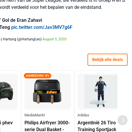
e helft van de Super League, die verdeeld is in Groep A en B
wordt verdeeld voor het bepalen van de eindstand.
’ Gol de Eran Zahavi
i Teng
pic.twitter.com/Jav3MV7g6F
 Hartung (@HartungLeo)
August 5, 2020
Bekijk alle deals
AANBIEDING -8%
MediaMarkt
Adidas
5 phev
Philips Airfryer 3000-
Argentinië 26 Tiro
k
serie Dual Basket -
Training Sportjack