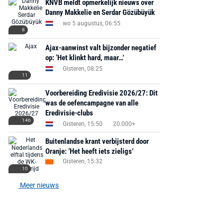
KNVB meldt opmerkelijk nieuws over
Danny Makkelie en Serdar Gözübüyük
wo 5 augustus, 06:55
8
Ajax-aanwinst valt bijzonder negatief
op: ‘Het klinkt hard, maar…’
Gisteren, 08:25
11
Voorbereiding Eredivisie 2026/27: Dit
was de oefencampagne van alle
Eredivisie-clubs
146
Gisteren, 15:50
20.000+
Buitenlandse krant verbijsterd door
Oranje: ‘Het heeft iets zieligs’
Gisteren, 15:32
10
Meer nieuws