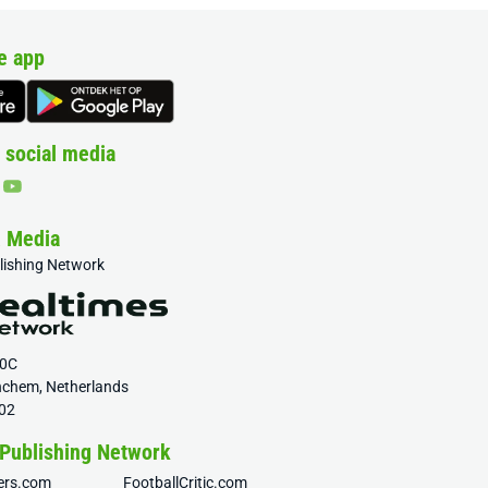
e app
 social media
& Media
blishing Network
20C
nchem, Netherlands
02
 Publishing Network
fers.com
FootballCritic.com