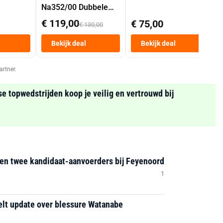
Na352/00 Dubbele
Mand 9 L Tot 6
€ 119,00
€ 75,00
€ 130,00
Personen
Heteluchtfriteuse
Bekijk deal
Bekijk deal
Zwart
artner.
se topwedstrijden koop je veilig en vertrouwd bij
sen twee kandidaat-aanvoerders bij Feyenoord
1
elt update over blessure Watanabe