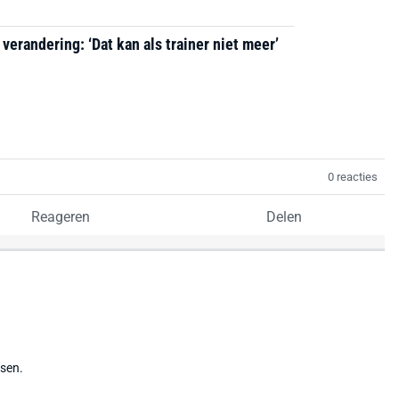
erandering: ‘Dat kan als trainer niet meer’
0 reacties
Reageren
Delen
tsen.