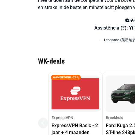
mee te doen aan de competitie voor de bovenst
en straks in de beste en minste acht ploegen 
⚽️59
Assistência (?): Y
— Leonardo (莱昂纳多)
WK-deals
AANBIEDING -79%
ExpressVPN
Broekhuis
ExpressVPN Basic - 2
Ford Kuga 2.
jaar + 4 maanden
ST-line 243p