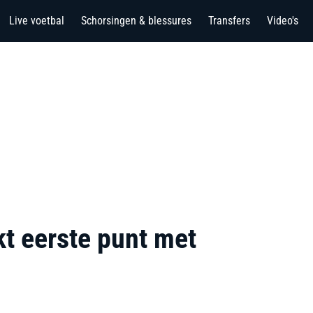
Live voetbal
Schorsingen & blessures
Transfers
Video's
t eerste punt met