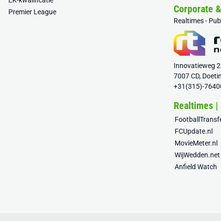
EK-kwalificatie
Corporate 
Premier League
Realtimes - Pu
Innovatieweg 
7007 CD, Doeti
+31(315)-7640
Realtimes |
FootballTrans
FCUpdate.nl
MovieMeter.nl
WijWedden.net
Anfield Watch