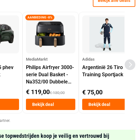
Bekijk alle deals
AANBIEDING -8%
MediaMarkt
Adidas
5 phev
Philips Airfryer 3000-
Argentinië 26 Tiro
k
serie Dual Basket -
Training Sportjack
Na352/00 Dubbele
Mand 9 L Tot 6
€ 119,00
€ 75,00
€ 130,00
Personen
Heteluchtfriteuse
Bekijk deal
Bekijk deal
Zwart
artner.
se topwedstrijden koop je veilig en vertrouwd bij