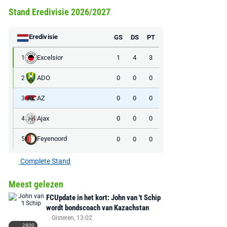
Stand Eredivisie 2026/2027
AANBIEDING -40%
AANBIEDING -19%
Eredivisie
GS
DS
PT
Excelsior
1
4
3
1
ADO
0
0
0
2
MediaMarkt
Adidas
MediaMarkt
AZ
0
0
0
3
EA Sports FC 26 -
F50 Messi Elite Firm
Sonos Arc Ul
Ajax
0
0
0
4
PlayStation 5
Ground Boots Kids
Soundbar Zw
Feyenoord
0
0
0
5
€ 78,00
€ 888,00
€ 29,99
€ 130,00
€ 
Complete Stand
Bekijk deal
Bekijk deal
Bekijk deal
Meest gelezen
FCUpdate in het kort: John van 't Schip
wordt bondscoach van Kazachstan
Gisteren, 13:02
2800