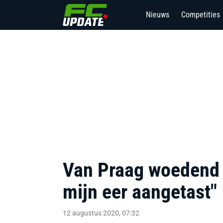
Nieuws
Competities
2
Van Praag woedend 
mijn eer aangetast"
12 augustus 2020, 07:32