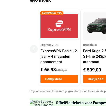
WK-deals
AANBIEDING -79%
ExpressVPN
Broekhuis
ExpressVPN Basic - 2
Ford Kuga 2.
jaar + 4 maanden
ST-line 243p
abonnement
automaat
€ 66,98
€ 509,00
€ 321,72
Bekijk deal
Bekijk deal
Prijs en voorraad kunnen wijzigen. Aankopen lopen via de p
Officiële tickets voor Europe