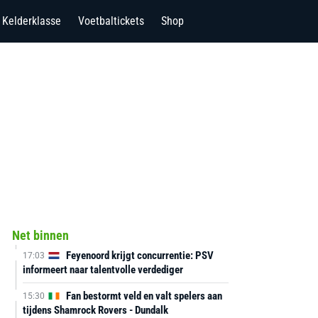
Kelderklasse
Voetbaltickets
Shop
Net binnen
Feyenoord krijgt concurrentie: PSV
17:03
informeert naar talentvolle verdediger
Fan bestormt veld en valt spelers aan
15:30
tijdens Shamrock Rovers - Dundalk