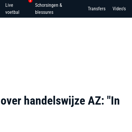
2
Live
Schorsingen &
Transfers
Video's
voetbal
blessures
over handelswijze AZ: "In