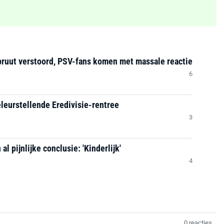
bruut verstoord, PSV-fans komen met massale reactie
6
leurstellende Eredivisie-rentree
3
l pijnlijke conclusie: 'Kinderlijk'
4
0 reacties