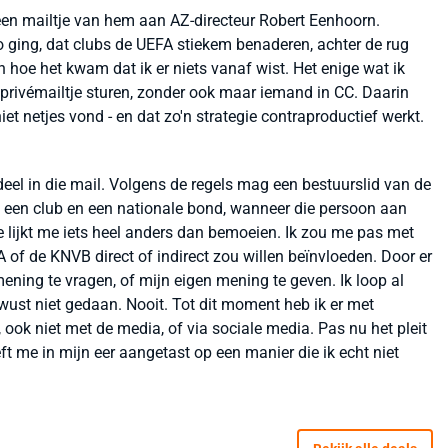
 een mailtje van hem aan AZ-directeur Robert Eenhoorn.
zo ging, dat clubs de UEFA stiekem benaderen, achter de rug
 hoe het kwam dat ik er niets vanaf wist. Het enige wat ik
 privémailtje sturen, zonder ook maar iemand in CC. Daarin
et netjes vond - en dat zo'n strategie contraproductief werkt.
eel in die mail. Volgens de regels mag een bestuurslid van de
 een club en een nationale bond, wanneer die persoon aan
je lijkt me iets heel anders dan bemoeien. Ik zou me pas met
of de KNVB direct of indirect zou willen beïnvloeden. Door er
ening te vragen, of mijn eigen mening te geven. Ik loop al
bewust niet gedaan. Nooit. Tot dit moment heb ik er met
ok niet met de media, of via sociale media. Pas nu het pleit
eft me in mijn eer aangetast op een manier die ik echt niet