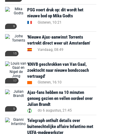
PSG voert druk op: dit wordt het
nieuwe bod op Mika Godts
Gisteren, 10:21
9
'Nieuwe Ajax-aanwinst Torrents
vertrekt direct weer uit Amsterdam'
Vandaag, 08:49
15
'KNVB geschrokken van Van Gaal,
zoektocht naar nieuwe bondscoach
vertraagd'
17
Gisteren, 16:10
Ajax-fans hebben na 10 minuten
genoeg gezien en vellen oordeel over
Julian Brandt
5
do 6 augustus, 21:45
Telegraph onthult details over
buitenechtelijke affaire Infantino met
UEFA-medewerkster