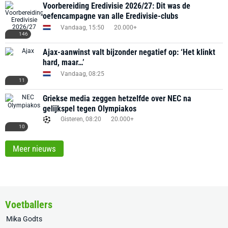
Voorbereiding Eredivisie 2026/27: Dit was de
oefencampagne van alle Eredivisie-clubs
Vandaag, 15:50
20.000+
146
Ajax-aanwinst valt bijzonder negatief op: ‘Het klinkt
hard, maar…’
Vandaag, 08:25
11
Griekse media zeggen hetzelfde over NEC na
gelijkspel tegen Olympiakos
Gisteren, 08:20
20.000+
10
Meer nieuws
Voetballers
Mika Godts