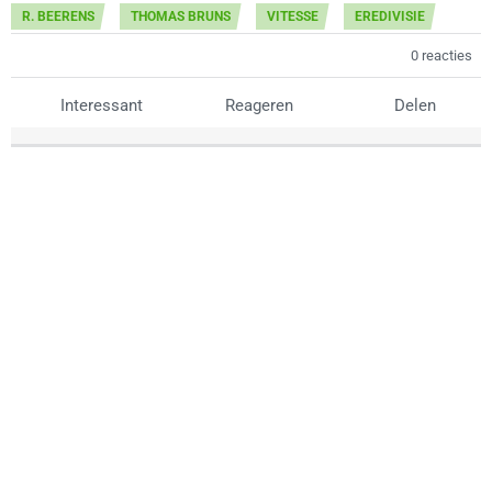
R. BEERENS
THOMAS BRUNS
VITESSE
EREDIVISIE
0 reacties
Interessant
Reageren
Delen