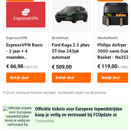
ExpressVPN
Broekhuis
MediaMarkt
ExpressVPN Basic
Ford Kuga 2.5 phev
Philips Airfryer
- 2 jaar + 4
ST-line 243pk
3000-serie Dual
maanden
automaat
Basket - Na352
abonnement
Dubbele Mand 9 
€ 66,98
€ 119,00
€ 509,00
€ 321,72
€ 130,0
Tot 6 Personen
Heteluchtfriteus
Bekijk deal
Bekijk deal
Bekijk deal
Zwart
Prijs en voorraad kunnen wijzigen. Aankopen lopen via de partner.
Officiële tickets voor Europese topwedstrijden
koop je veilig en vertrouwd bij FCUpdate.nl
Ticketshop