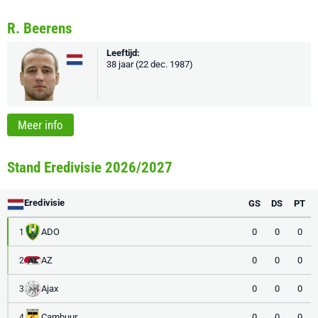
R. Beerens
Leeftijd:
38 jaar (22 dec. 1987)
Meer info
Stand Eredivisie 2026/2027
Eredivisie
GS
DS
PT
ADO
0
0
0
1
AZ
0
0
0
2
Ajax
0
0
0
3
Cambuur
0
0
0
4