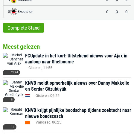
Excelsior
0
0
0
5
Complete Stand
Meest gelezen
FCUpdate in het kort: Uitstekend nieuws voor Ajax in
aanloop naar Shelbourne
Gisteren, 11:55
2794
KNVB meldt opmerkelijk nieuws over Danny Makkelie
en Serdar Gözübüyük
Gisteren, 06:55
8
KNVB krijgt pijnlijke boodschap tijdens zoektocht naar
nieuwe bondscoach
Vandaag, 06:25
11