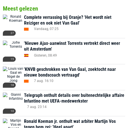
Meest gelezen
Complete verrassing bij Oranje? 'Het wordt niet
Reiziger en ook niet Van Gaal'
Vandaag, 07:25
27
'Nieuwe Ajax-aanwinst Torrents vertrekt direct weer
uit Amsterdam'
Gisteren, 08:49
15
'KNVB geschrokken van Van Gaal, zoektocht naar
nieuwe bondscoach vertraagd'
7 aug. 16:10
18
Telegraph onthult details over buitenechtelijke affaire
Infantino met UEFA-medewerkster
7 aug. 23:14
10
Ronald Koeman jr. onthult wat arbiter Martijn Vos
tegen hem zei: 'Heel apart'