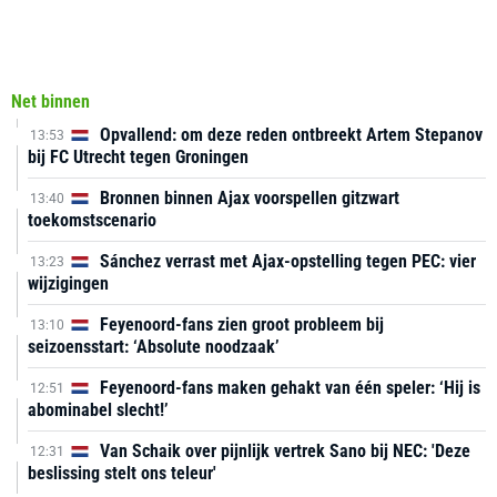
Net binnen
Opvallend: om deze reden ontbreekt Artem Stepanov
13:53
bij FC Utrecht tegen Groningen
Bronnen binnen Ajax voorspellen gitzwart
13:40
toekomstscenario
Sánchez verrast met Ajax-opstelling tegen PEC: vier
13:23
wijzigingen
Feyenoord-fans zien groot probleem bij
13:10
seizoensstart: ‘Absolute noodzaak’
Feyenoord-fans maken gehakt van één speler: ‘Hij is
12:51
abominabel slecht!’
Van Schaik over pijnlijk vertrek Sano bij NEC: 'Deze
12:31
beslissing stelt ons teleur'