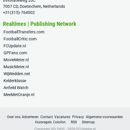
Innovatieweg 20C
7007 CD, Doetinchem, Netherlands
+31(315)-764002
Realtimes | Publishing Network
FootballTransfers.com
FootballCritic.com
FCUpdate.nl
GPFans.com
MovieMeter.nl
MusicMeter.nl
WijWedden.net
Kelderklasse
Anfield Watch
MeeMetOranje.nl
Over ons
Adverteren
Contact
Vacatures
Privacy
Algemene voorwaarden
Huisregels
Colofon
RSS
Sitemap
Copyright (©) 2005 - 2026
FCUpdate.nl