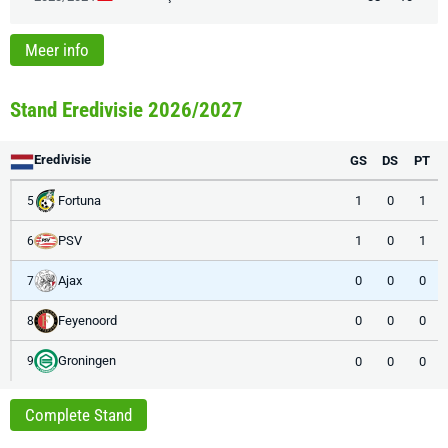
Meer info
Stand Eredivisie 2026/2027
Eredivisie
GS
DS
PT
Fortuna
1
0
1
5
PSV
1
0
1
6
Ajax
0
0
0
7
Feyenoord
0
0
0
8
Groningen
0
0
0
9
Complete Stand