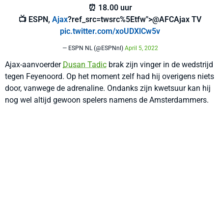
⏰ 18.00 uur
📺 ESPN,
Ajax
?ref_src=twsrc%5Etfw">@AFCAjax TV
pic.twitter.com/xoUDXlCw5v
— ESPN NL (@ESPNnl)
April 5, 2022
Ajax-aanvoerder
Dusan Tadic
brak zijn vinger in de wedstrijd
tegen Feyenoord. Op het moment zelf had hij overigens niets
door, vanwege de adrenaline. Ondanks zijn kwetsuur kan hij
nog wel altijd gewoon spelers namens de Amsterdammers.