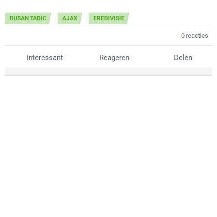
DUSAN TADIC
AJAX
EREDIVISIE
0 reacties
Interessant
Reageren
Delen