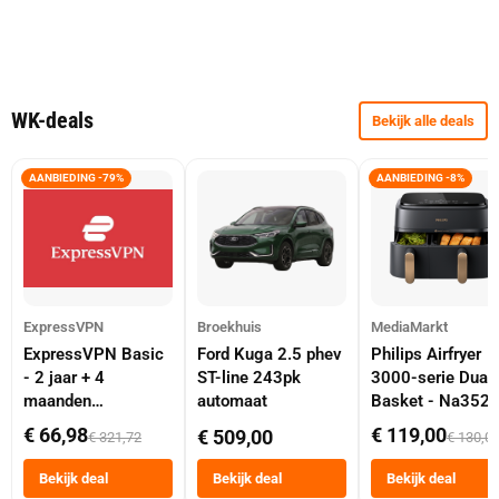
WK-deals
Bekijk alle deals
AANBIEDING -79%
AANBIEDING -8%
ExpressVPN
Broekhuis
MediaMarkt
ExpressVPN Basic
Ford Kuga 2.5 phev
Philips Airfryer
- 2 jaar + 4
ST-line 243pk
3000-serie Dual
maanden
automaat
Basket - Na352
abonnement
Dubbele Mand 9 
€ 66,98
€ 119,00
€ 509,00
€ 321,72
€ 130,0
Tot 6 Personen
Heteluchtfriteus
Bekijk deal
Bekijk deal
Bekijk deal
Zwart