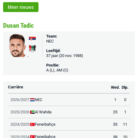
Meer nieuws
Dusan Tadic
Team:
NEC
Leeftijd:
37 jaar (20 nov. 1988)
Positie:
A (L), AM (C)
Carrière
Wed.
Dlp.
NEC
2026/2027
1
0
Al Wahda
2025/2026
25
1
Fenerbahçe
2024/2025
35
11
Fenerbahçe
2023/2024
38
10