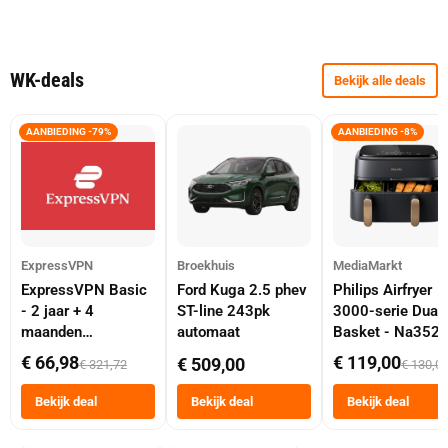
WK-deals
Bekijk alle deals
AANBIEDING -79%
AANBIEDING -8%
ExpressVPN
Broekhuis
MediaMarkt
ExpressVPN Basic
Ford Kuga 2.5 phev
Philips Airfryer
- 2 jaar + 4
ST-line 243pk
3000-serie Dual
maanden
automaat
Basket - Na352
abonnement
Dubbele Mand 9 
€ 66,98
€ 119,00
€ 509,00
€ 321,72
€ 130,0
Tot 6 Personen
Heteluchtfriteus
Bekijk deal
Bekijk deal
Bekijk deal
Zwart