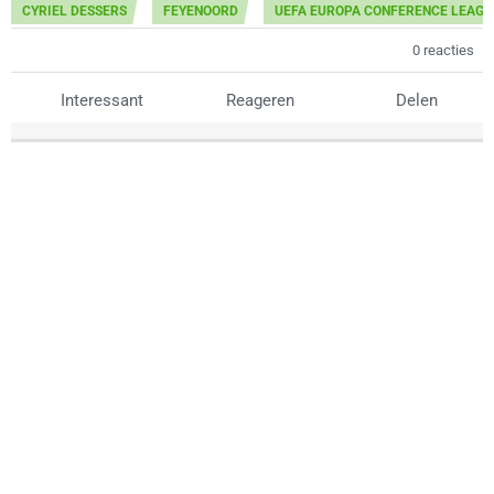
CYRIEL DESSERS
FEYENOORD
UEFA EUROPA CONFERENCE LEAGU
0 reacties
Interessant
Reageren
Delen