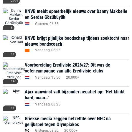
2794
KNVB meldt opmerkelijk nieuws over Danny Makkelie
en Serdar Gözübüyük
Gisteren, 06:55
8
KNVB krijgt pijnlijke boodschap tijdens zoektocht naar
nieuwe bondscoach
Vandaag, 06:25
11
Voorbereiding Eredivisie 2026/27: Dit was de
oefencampagne van alle Eredivisie-clubs
Vandaag, 15:50
20.000+
146
Ajax-aanwinst valt bijzonder negatief op: ‘Het klinkt
hard, maar…’
Vandaag, 08:25
11
Griekse media zeggen hetzelfde over NEC na
gelijkspel tegen Olympiakos
Gisteren, 08:20
20.000+