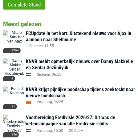
Complete Stand
Meest gelezen
FCUpdate in het kort: Uitstekend nieuws voor Ajax in
aanloop naar Shelbourne
Gisteren, 11:55
2794
KNVB meldt opmerkelijk nieuws over Danny Makkelie
en Serdar Gözübüyük
Gisteren, 06:55
8
KNVB krijgt pijnlijke boodschap tijdens zoektocht naar
nieuwe bondscoach
Vandaag, 06:25
11
Voorbereiding Eredivisie 2026/27: Dit was de
oefencampagne van alle Eredivisie-clubs
Vandaag, 15:50
20.000+
146