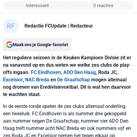
Interessant
0 reacties
Redactie FCUpdate
| Redacteur
Maak ons je Google-favoriet
Het reguliere seizoen in de Keuken Kampioen Divisie zit er
na vanavond op en dus weten we welke zes clubs de play-
offs ingaan.
FC Eindhoven
,
ADO Den Haag
, Roda JC,
Excelsior
,
NAC Breda
en
De Graafschap
mogen allemaal
nog dromen van Eredivisievoetbal. Dit is wat hen daarvoor
te wachten staat.
In de eerste ronde spelen de zes clubs allemaal onderling
een tweeluik. FC Eindhoven is als nummer drie gekoppeld
aan nummer negen De Graafschap; nummer vier ADO Den
Haag treft nummer acht NAC Breda en ook nummers vijf en
zes Roda JC en Excelsior nemen het tegen elkaar op.