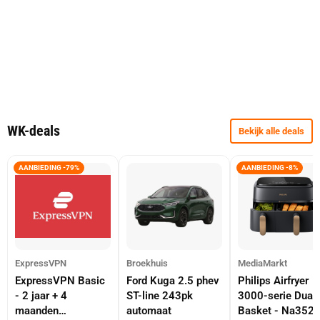
WK-deals
Bekijk alle deals
AANBIEDING -79%
AANBIEDING -8%
ExpressVPN
Broekhuis
MediaMarkt
ExpressVPN Basic
Ford Kuga 2.5 phev
Philips Airfryer
- 2 jaar + 4
ST-line 243pk
3000-serie Dual
maanden
automaat
Basket - Na352