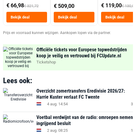
abonnement
Dubbele Mand 9 
€ 66,98
€ 119,00
€ 509,00
€ 321,72
€ 130,0
Tot 6 Personen
Heteluchtfriteus
Bekijk deal
Bekijk deal
Bekijk deal
Zwart
Prijs en voorraad kunnen wijzigen. Aankopen lopen via de partner.
Officiële tickets voor Europese topwedstrijden
koop je veilig en vertrouwd bij FCUpdate.nl
Ticketshop
Lees ook:
Overzicht zomertransfers Eredivisie 2026/27:
Harrie Kuster verlaat FC Twente
4 aug. 14:54
3
Voetbal verdwijnt van de radio: omroepen nemen
ingrijpend besluit
2 aug. 08:25
1