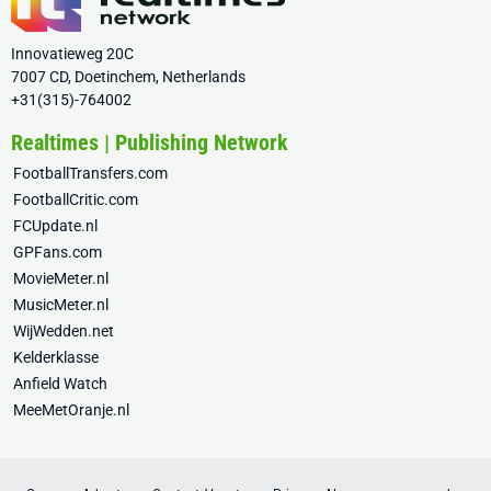
Innovatieweg 20C
7007 CD, Doetinchem, Netherlands
+31(315)-764002
Realtimes | Publishing Network
FootballTransfers.com
FootballCritic.com
FCUpdate.nl
GPFans.com
MovieMeter.nl
MusicMeter.nl
WijWedden.net
Kelderklasse
Anfield Watch
MeeMetOranje.nl