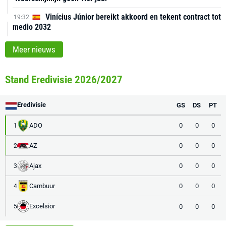
Vinícius Júnior bereikt akkoord en tekent contract tot
19:32
medio 2032
Meer nieuws
Stand Eredivisie 2026/2027
Eredivisie
GS
DS
PT
ADO
0
0
0
1
AZ
0
0
0
2
Ajax
0
0
0
3
Cambuur
0
0
0
4
Excelsior
0
0
0
5