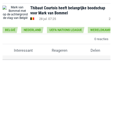
Thibaut Courtois heeft belangrijke boodschap
voor Mark van Bommel
28 jul. 07:25
2
BELGIË
NEDERLAND
UEFA NATIONS LEAGUE
WERELDKAMPI
0 reacties
Interessant
Reageren
Delen