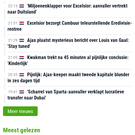
'Miljoenenklapper voor Excelsior: aanvaller vertrekt
22:13
naar Duitsland'
Excelsior bezorgt Cambuur teleurstellende Eredivisie-
21:51
rentree
Ajax plaatst mysterieus bericht over Louis van Gaal:
21:29
'Stay tuned'
Kwakman trekt na 45 minuten al pijnlijke conclusie:
21:09
'Kinderlijk'
Pijnlijk: Ajax-keeper maakt tweede kapitale blunder
20:35
in zes dagen tijd
'Scharrel van Sparta-aanvaller verklapt lucratieve
19:41
transfer naar Dubai'
Meer nieuws
Meest gelezen