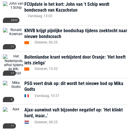
FCUpdate in het kort: John van 't Schip wordt
bondscoach van Kazachstan
Vandaag, 13:02
2800
KNVB krijgt pijnlijke boodschap tijdens zoektocht naar
nieuwe bondscoach
Gisteren, 06:25
11
Buitenlandse krant verbijsterd door Oranje: ‘Het heeft
iets zieligs’
Gisteren, 15:32
12
PSG voert druk op: dit wordt het nieuwe bod op Mika
Godts
Vandaag, 10:21
8
Ajax-aanwinst valt bijzonder negatief op: ‘Het klinkt
hard, maar…’
Gisteren, 08:25
11