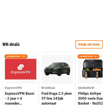
WK-deals
Bekijk alle deals
AANBIEDING -79%
AANBIEDING -8%
ExpressVPN
Broekhuis
MediaMarkt
ExpressVPN Basic
Ford Kuga 2.5 phev
Philips Airfryer
- 2 jaar + 4
ST-line 243pk
3000-serie Dual
maanden
automaat
Basket - Na352