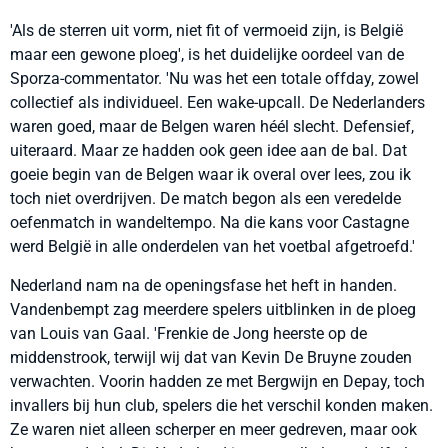
'Als de sterren uit vorm, niet fit of vermoeid zijn, is België
maar een gewone ploeg', is het duidelijke oordeel van de
Sporza-commentator. 'Nu was het een totale offday, zowel
collectief als individueel. Een wake-upcall. De Nederlanders
waren goed, maar de Belgen waren héél slecht. Defensief,
uiteraard. Maar ze hadden ook geen idee aan de bal. Dat
goeie begin van de Belgen waar ik overal over lees, zou ik
toch niet overdrijven. De match begon als een veredelde
oefenmatch in wandeltempo. Na die kans voor Castagne
werd België in alle onderdelen van het voetbal afgetroefd.'
Nederland nam na de openingsfase het heft in handen.
Vandenbempt zag meerdere spelers uitblinken in de ploeg
van Louis van Gaal. 'Frenkie de Jong heerste op de
middenstrook, terwijl wij dat van Kevin De Bruyne zouden
verwachten. Voorin hadden ze met Bergwijn en Depay, toch
invallers bij hun club, spelers die het verschil konden maken.
Ze waren niet alleen scherper en meer gedreven, maar ook