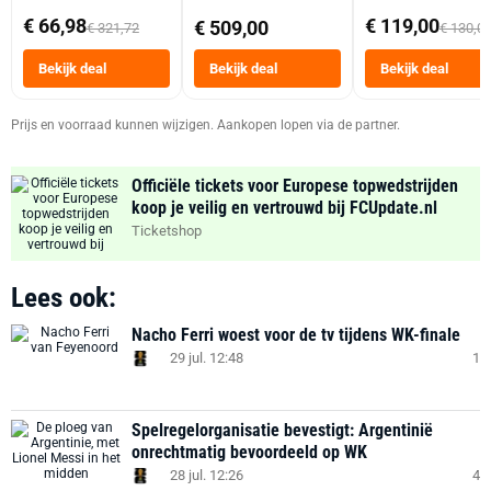
abonnement
Dubbele Mand 9 
€ 66,98
€ 119,00
€ 509,00
€ 321,72
€ 130,0
Tot 6 Personen
Heteluchtfriteus
Bekijk deal
Bekijk deal
Bekijk deal
Zwart
Prijs en voorraad kunnen wijzigen. Aankopen lopen via de partner.
Officiële tickets voor Europese topwedstrijden
koop je veilig en vertrouwd bij FCUpdate.nl
Ticketshop
Lees ook:
Nacho Ferri woest voor de tv tijdens WK-finale
29 jul. 12:48
1
Spelregelorganisatie bevestigt: Argentinië
onrechtmatig bevoordeeld op WK
28 jul. 12:26
4