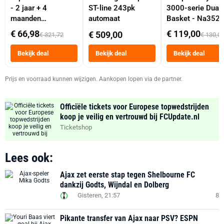
- 2 jaar + 4
ST-line 243pk
3000-serie Dual
maanden
automaat
Basket - Na352
abonnement
Dubbele Mand 9 
€ 66,98
€ 119,00
€ 509,00
€ 321,72
€ 130,0
Tot 6 Personen
Heteluchtfriteus
Bekijk deal
Bekijk deal
Bekijk deal
Zwart
Prijs en voorraad kunnen wijzigen. Aankopen lopen via de partner.
Officiële tickets voor Europese topwedstrijden
koop je veilig en vertrouwd bij FCUpdate.nl
Ticketshop
Lees ook:
Ajax zet eerste stap tegen Shelbourne FC
dankzij Godts, Wijndal en Dolberg
Gisteren, 21:57
8
Pikante transfer van Ajax naar PSV? ESPN