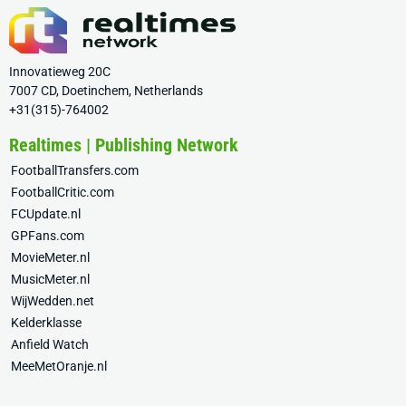
Innovatieweg 20C
7007 CD, Doetinchem, Netherlands
+31(315)-764002
Realtimes | Publishing Network
FootballTransfers.com
FootballCritic.com
FCUpdate.nl
GPFans.com
MovieMeter.nl
MusicMeter.nl
WijWedden.net
Kelderklasse
Anfield Watch
MeeMetOranje.nl