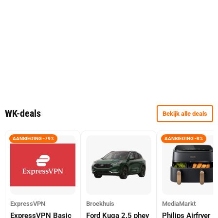
WK-deals
Bekijk alle deals
AANBIEDING -79%
AANBIEDING -8%
ExpressVPN
Broekhuis
MediaMarkt
ExpressVPN Basic
Ford Kuga 2.5 phev
Philips Airfryer