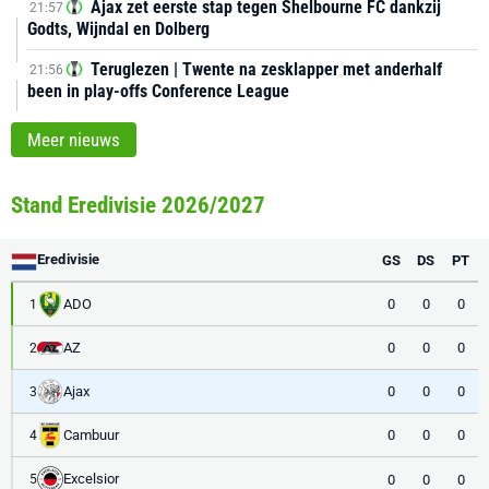
Ajax zet eerste stap tegen Shelbourne FC dankzij
21:57
Godts, Wijndal en Dolberg
Teruglezen | Twente na zesklapper met anderhalf
21:56
been in play-offs Conference League
Meer nieuws
Stand Eredivisie 2026/2027
Eredivisie
GS
DS
PT
ADO
0
0
0
1
AZ
0
0
0
2
Ajax
0
0
0
3
Cambuur
0
0
0
4
Excelsior
0
0
0
5