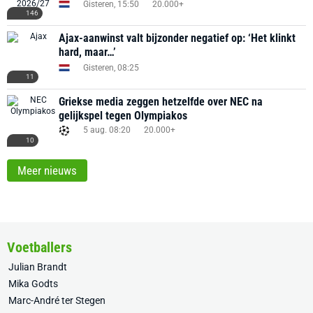
Gisteren, 15:50
20.000+
146
Ajax-aanwinst valt bijzonder negatief op: ‘Het klinkt
hard, maar…’
Gisteren, 08:25
11
Griekse media zeggen hetzelfde over NEC na
gelijkspel tegen Olympiakos
5 aug. 08:20
20.000+
10
Meer nieuws
Voetballers
Julian Brandt
Mika Godts
Marc-André ter Stegen