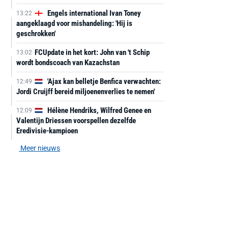
Engels international Ivan Toney
13:22
aangeklaagd voor mishandeling: 'Hij is
geschrokken'
FCUpdate in het kort: John van 't Schip
13:02
wordt bondscoach van Kazachstan
'Ajax kan belletje Benfica verwachten:
12:49
Jordi Cruijff bereid miljoenenverlies te nemen'
Hélène Hendriks, Wilfred Genee en
12:09
Valentijn Driessen voorspellen dezelfde
Eredivisie-kampioen
Meer nieuws