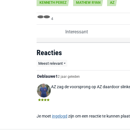
KENNETH PEREZ
MATHEW RYAN
AZ
4
Interessant
Reacties
Meest relevant
Deblauwe1
2 jaar geleden
AZ zag de voorsprong op AZ daardoor slink
Je moet
ingelogd
zijn om een reactie te kunnen plaa