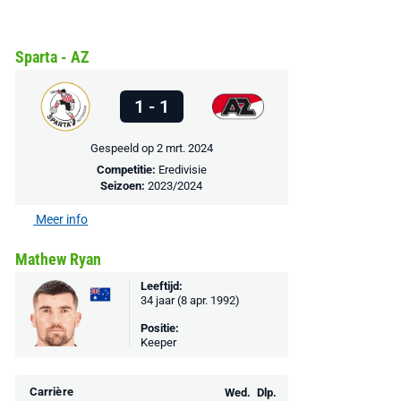
Sparta - AZ
1 - 1
Gespeeld op 2 mrt. 2024
Competitie:
Eredivisie
Seizoen:
2023/2024
Meer info
Mathew Ryan
Leeftijd:
34 jaar (8 apr. 1992)
Positie:
Keeper
Carrière
Wed.
Dlp.