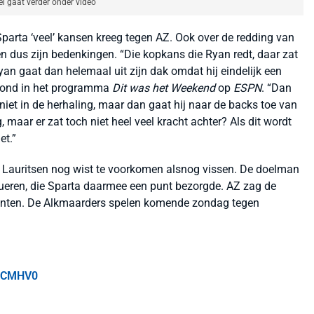
el gaat verder onder video
parta ‘veel’ kansen kreeg tegen AZ. Ook over de redding van
n dus zijn bedenkingen. “Die kopkans die Ryan redt, daar zat
yan gaat dan helemaal uit zijn dak omdat hij eindelijk een
avond in het programma
Dit was het Weekend
op
ESPN
. “Dan
e niet in de herhaling, maar dan gaat hij naar de backs toe van
g, maar er zat toch niet heel veel kracht achter? Als dit wordt
et.”
an Lauritsen nog wist te voorkomen alsnog vissen. De doelman
eren, die Sparta daarmee een punt bezorgde. AZ zag de
punten. De Alkmaarders spelen komende zondag tegen
3wCMHV0