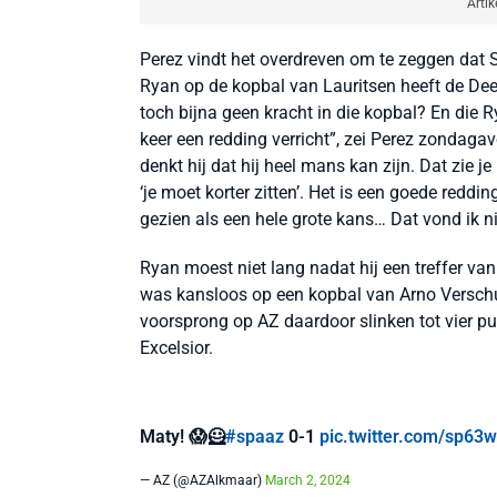
Artik
Perez vindt het overdreven om te zeggen dat S
Ryan op de kopbal van Lauritsen heeft de Dee
toch bijna geen kracht in die kopbal? En die R
keer een redding verricht”, zei Perez zondag
denkt hij dat hij heel mans kan zijn. Dat zie j
‘je moet korter zitten’. Het is een goede reddin
gezien als een hele grote kans… Dat vond ik ni
Ryan moest niet lang nadat hij een treffer v
was kansloos op een kopbal van Arno Verschu
voorsprong op AZ daardoor slinken tot vier 
Excelsior.
Maty! 😱🦸
#spaaz
0-1
pic.twitter.com/sp6
— AZ (@AZAlkmaar)
March 2, 2024