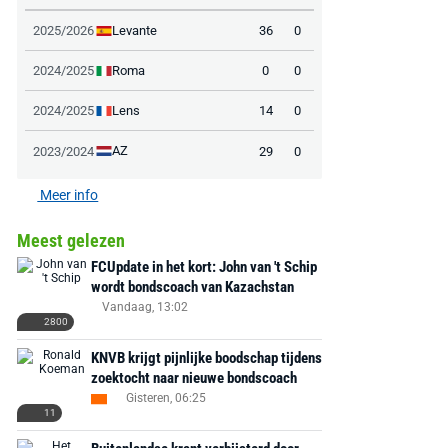
Levante
2025/2026
36
0
Roma
2024/2025
0
0
Lens
2024/2025
14
0
AANBIEDING -40%
AANBIEDING -19%
AZ
2023/2024
29
0
Meer info
Meest gelezen
MediaMarkt
Adidas
MediaMarkt
FCUpdate in het kort: John van 't Schip
EA Sports FC 26 -
F50 Messi Elite Firm
Sonos Arc Ul
wordt bondscoach van Kazachstan
PlayStation 5
Ground Boots Kids
Soundbar Zw
Vandaag, 13:02
2800
KNVB krijgt pijnlijke boodschap tijdens
€ 78,00
€ 888,00
€ 29,99
€ 130,00
€ 
zoektocht naar nieuwe bondscoach
Gisteren, 06:25
Bekijk deal
Bekijk deal
Bekijk deal
11