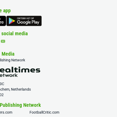
e app
 social media
& Media
blishing Network
20C
nchem, Netherlands
02
 Publishing Network
fers.com
FootballCritic.com