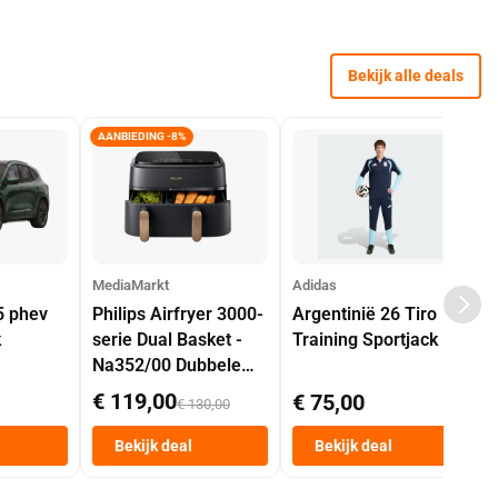
Bekijk alle deals
AANBIEDING -8%
MediaMarkt
Adidas
5 phev
Philips Airfryer 3000-
Argentinië 26 Tiro
k
serie Dual Basket -
Training Sportjack
Na352/00 Dubbele
Mand 9 L Tot 6
€ 119,00
€ 75,00
€ 130,00
Personen
Heteluchtfriteuse
Bekijk deal
Bekijk deal
Zwart