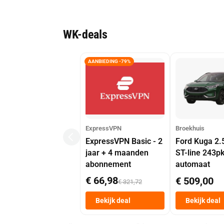
WK-deals
AANBIEDING -79%
ExpressVPN
Broekhuis
ExpressVPN Basic - 2
Ford Kuga 2.
jaar + 4 maanden
ST-line 243p
abonnement
automaat
€ 66,98
€ 509,00
€ 321,72
Bekijk deal
Bekijk deal