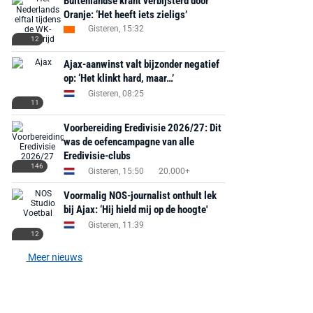
Buitenlandse krant verbijsterd door
Oranje: ‘Het heeft iets zieligs’
Gisteren, 15:32
12
Ajax-aanwinst valt bijzonder negatief
op: ‘Het klinkt hard, maar…’
Gisteren, 08:25
11
Voorbereiding Eredivisie 2026/27: Dit
was de oefencampagne van alle
Eredivisie-clubs
146
Gisteren, 15:50
20.000+
Voormalig NOS-journalist onthult lek
bij Ajax: ‘Hij hield mij op de hoogte'
Gisteren, 11:39
12
Meer nieuws