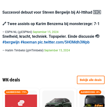
Succesvol debuut voor Steven Bergwijn bij Al-Ittihad 🇸🇦
🔗 Twee assists op Karim Benzema bij monsterzege: 7-1
— ESPN NL (@ESPNnl)
September 15, 2024
Snelheid, kracht, techniek. Topspeler. Einde discussie 🫡
#bergwijn
#koeman
pic.twitter.com/5HOMdh3Wpb
— Hatim Timbelsi (@HTimbelsi)
September 15, 2024
WK-deals
Bekijk alle deals
AANBIEDING -79%
AANBIEDING -8%