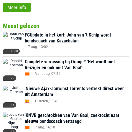
Meer info
Meest gelezen
FCUpdate in het kort: John van 't Schip wordt
bondscoach van Kazachstan
7 aug. 13:02
2800
Complete verrassing bij Oranje? 'Het wordt niet
Reiziger en ook niet Van Gaal'
Vandaag, 07:25
22
'Nieuwe Ajax-aanwinst Torrents vertrekt direct weer
uit Amsterdam'
Gisteren, 08:49
15
'KNVB geschrokken van Van Gaal, zoektocht naar
nieuwe bondscoach vertraagd'
7 aug. 16:10
17