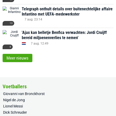
Telegraph onthult details over buitenechtelijke affaire
Infantino met UEFA-medewerkster
7 aug. 23:14
10
'Ajax kan belletje Benfica verwachten: Jordi Cruijff
bereid miljoenenverlies te nemen'
7 aug. 12:49
8
Meer nieuws
Voetballers
Giovanni van Bronckhorst
Nigel de Jong
Lionel Messi
Dick Schreuder