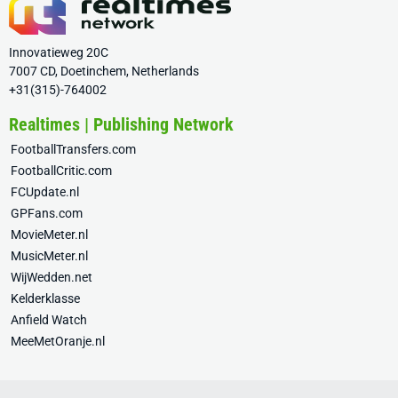
Innovatieweg 20C
7007 CD, Doetinchem, Netherlands
+31(315)-764002
Realtimes | Publishing Network
FootballTransfers.com
FootballCritic.com
FCUpdate.nl
GPFans.com
MovieMeter.nl
MusicMeter.nl
WijWedden.net
Kelderklasse
Anfield Watch
MeeMetOranje.nl