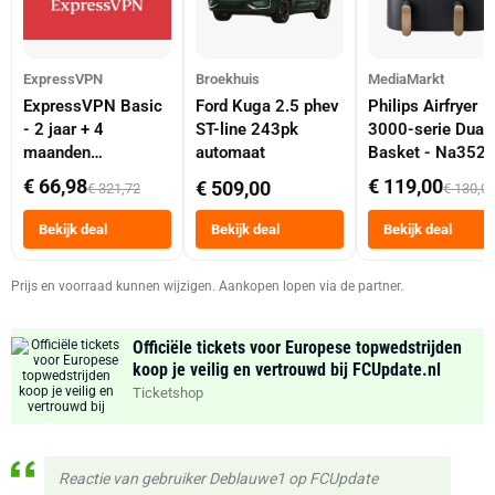
ExpressVPN
Broekhuis
MediaMarkt
ExpressVPN Basic
Ford Kuga 2.5 phev
Philips Airfryer
- 2 jaar + 4
ST-line 243pk
3000-serie Dual
maanden
automaat
Basket - Na352
abonnement
Dubbele Mand 9 
€ 66,98
€ 119,00
€ 509,00
€ 321,72
€ 130,0
Tot 6 Personen
Heteluchtfriteus
Bekijk deal
Bekijk deal
Bekijk deal
Zwart
Prijs en voorraad kunnen wijzigen. Aankopen lopen via de partner.
Officiële tickets voor Europese topwedstrijden
koop je veilig en vertrouwd bij FCUpdate.nl
Ticketshop
Reactie van gebruiker Deblauwe1 op FCUpdate