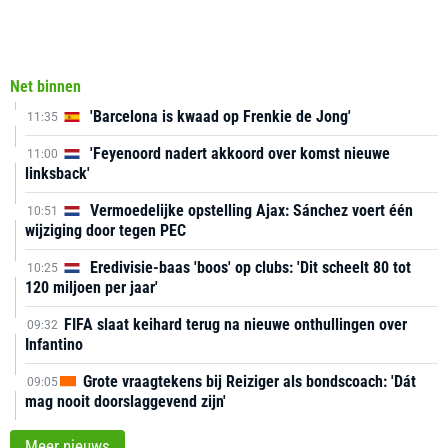
Net binnen
'Barcelona is kwaad op Frenkie de Jong'
11:35
'Feyenoord nadert akkoord over komst nieuwe
11:00
linksback'
Vermoedelijke opstelling Ajax: Sánchez voert één
10:51
wijziging door tegen PEC
Eredivisie-baas 'boos' op clubs: 'Dit scheelt 80 tot
10:25
120 miljoen per jaar'
FIFA slaat keihard terug na nieuwe onthullingen over
09:32
Infantino
Grote vraagtekens bij Reiziger als bondscoach: 'Dát
09:05
mag nooit doorslaggevend zijn'
Meer nieuws