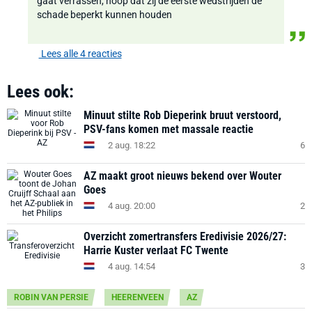
gaat verrassen, hoop dat zij de eerste wedstrijden de
schade beperkt kunnen houden
Lees alle 4 reacties
Lees ook:
Minuut stilte Rob Dieperink bruut verstoord,
PSV-fans komen met massale reactie
2 aug. 18:22
6
AZ maakt groot nieuws bekend over Wouter
Goes
4 aug. 20:00
2
Overzicht zomertransfers Eredivisie 2026/27:
Harrie Kuster verlaat FC Twente
4 aug. 14:54
3
ROBIN VAN PERSIE
HEERENVEEN
AZ