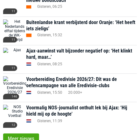
nieuwe bondscoach
Gisteren, 06:25
11
Buitenlandse krant verbijsterd door Oranje: ‘Het heeft
iets zieligs’
Gisteren, 15:32
11
Ajax-aanwinst valt bijzonder negatief op: ‘Het klinkt
hard, maar…’
Gisteren, 08:25
11
Voorbereiding Eredivisie 2026/27: Dit was de
oefencampagne van alle Eredivisie-clubs
Gisteren, 15:50
20.000+
146
Voormalig NOS-journalist onthult lek bij Ajax: ‘Hij
hield mij op de hoogte'
Gisteren, 11:39
12
Meer nieuws