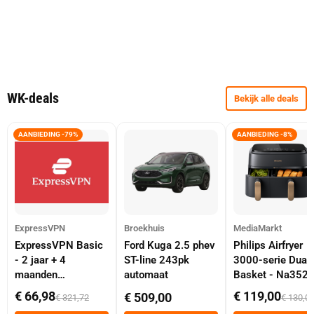
WK-deals
Bekijk alle deals
AANBIEDING -79%
AANBIEDING -8%
ExpressVPN
Broekhuis
MediaMarkt
ExpressVPN Basic
Ford Kuga 2.5 phev
Philips Airfryer
- 2 jaar + 4
ST-line 243pk
3000-serie Dual
maanden
automaat
Basket - Na352
abonnement
Dubbele Mand 9 
€ 66,98
€ 119,00
€ 509,00
€ 321,72
€ 130,0
Tot 6 Personen