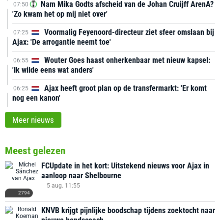
Nam Mika Godts afscheid van de Johan Cruijff ArenA?
07:50
'Zo kwam het op mij niet over'
Voormalig Feyenoord-directeur ziet sfeer omslaan bij
07:25
Ajax: 'De arrogantie neemt toe'
Wouter Goes haast onherkenbaar met nieuw kapsel:
06:55
'Ik wilde eens wat anders'
Ajax heeft groot plan op de transfermarkt: 'Er komt
06:25
nog een kanon'
Meer nieuws
Meest gelezen
FCUpdate in het kort: Uitstekend nieuws voor Ajax in
aanloop naar Shelbourne
5 aug. 11:55
2794
KNVB krijgt pijnlijke boodschap tijdens zoektocht naar