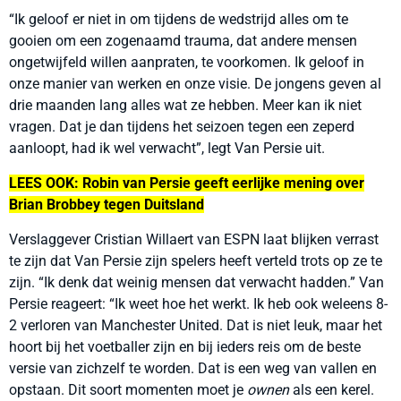
“Ik geloof er niet in om tijdens de wedstrijd alles om te
gooien om een zogenaamd trauma, dat andere mensen
ongetwijfeld willen aanpraten, te voorkomen. Ik geloof in
onze manier van werken en onze visie. De jongens geven al
drie maanden lang alles wat ze hebben. Meer kan ik niet
vragen. Dat je dan tijdens het seizoen tegen een zeperd
aanloopt, had ik wel verwacht”, legt Van Persie uit.
LEES OOK: Robin van Persie geeft eerlijke mening over
Brian Brobbey tegen Duitsland
Verslaggever Cristian Willaert van ESPN laat blijken verrast
te zijn dat Van Persie zijn spelers heeft verteld trots op ze te
zijn. “Ik denk dat weinig mensen dat verwacht hadden.” Van
Persie reageert: “Ik weet hoe het werkt. Ik heb ook weleens 8-
2 verloren van Manchester United. Dat is niet leuk, maar het
hoort bij het voetballer zijn en bij ieders reis om de beste
versie van zichzelf te worden. Dat is een weg van vallen en
opstaan. Dit soort momenten moet je
ownen
als een kerel.