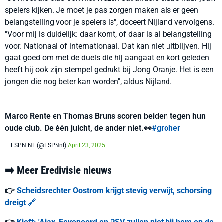
spelers kijken. Je moet je pas zorgen maken als er geen
belangstelling voor je spelers is", doceert Nijland vervolgens.
"Voor mij is duidelijk: daar komt, of daar is al belangstelling
voor. Nationaal of internationaal. Dat kan niet uitblijven. Hij
gaat goed om met de duels die hij aangaat en kort geleden
heeft hij ook zijn stempel gedrukt bij Jong Oranje. Het is een
jongen die nog beter kan worden", aldus Nijland.
Marco Rente en Thomas Bruns scoren beiden tegen hun
oude club. De één juicht, de ander niet.👀
#groher
— ESPN NL (@ESPNnl)
April 23, 2025
➡️ Meer Eredivisie nieuws
👉
Scheidsrechter Oostrom krijgt stevig verwijt, schorsing
dreigt 🔗
👉
Kieft: 'Ajax, Feyenoord en PSV zullen niet bij hem op de