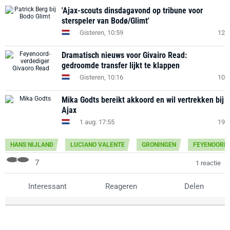
'Ajax-scouts dinsdagavond op tribune voor
sterspeler van Bodø/Glimt'
Gisteren, 10:59
12
Dramatisch nieuws voor Givairo Read:
gedroomde transfer lijkt te klappen
Gisteren, 10:16
10
Mika Godts bereikt akkoord en wil vertrekken bij
Ajax
1 aug. 17:55
19
HANS NIJLAND
LUCIANO VALENTE
GRONINGEN
FEYENOORD
7
1 reactie
Interessant
Reageren
Delen