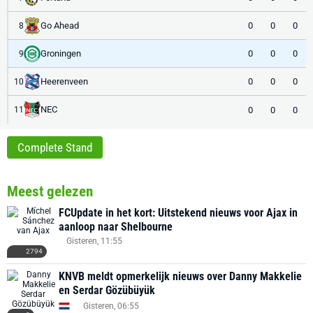
Go Ahead
0
0
0
8
Groningen
0
0
0
9
Heerenveen
0
0
0
10
NEC
0
0
0
11
Complete Stand
Meest gelezen
FCUpdate in het kort: Uitstekend nieuws voor Ajax in
aanloop naar Shelbourne
Gisteren, 11:55
2794
KNVB meldt opmerkelijk nieuws over Danny Makkelie
en Serdar Gözübüyük
Gisteren, 06:55