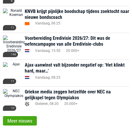
8
KNVB krijgt pijnlijke boodschap tijdens zoektocht naar
nieuwe bondscoach
Vandaag, 06:25
11
Voorbereiding Eredivisie 2026/27: Dit was de
oefencampagne van alle Eredivisie-clubs
Vandaag, 15:50
20.000+
146
Ajax-aanwinst valt bijzonder negatief op: ‘Het klinkt
hard, maar…’
Vandaag, 08:25
11
Griekse media zeggen hetzelfde over NEC na
gelijkspel tegen Olympiakos
Gisteren, 08:20
20.000+
10
Meer nieuws