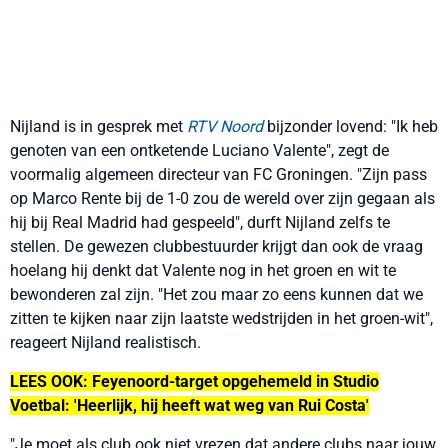
Nijland is in gesprek met
RTV Noord
bijzonder lovend: "
Ik heb
genoten van een ontketende Luciano Valente", zegt de
voormalig algemeen directeur van FC Groningen. "Zijn pass
op Marco Rente bij de 1-0 zou de wereld over zijn gegaan als
hij bij Real Madrid had gespeeld", durft Nijland zelfs te
stellen. De gewezen clubbestuurder krijgt dan ook de vraag
hoelang hij denkt dat Valente nog in het groen en wit te
bewonderen zal zijn. "Het zou maar zo eens kunnen dat we
zitten te kijken naar zijn laatste wedstrijden in het groen-wit",
reageert Nijland realistisch.
LEES OOK:
Feyenoord-target opgehemeld in Studio
Voetbal: 'Heerlijk, hij heeft wat weg van Rui Costa'
"Je moet als club ook niet vrezen dat andere clubs naar jouw