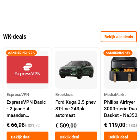
WK-deals
Bekijk alle deals
AANBIEDING -79%
AANBIEDING -8%
ExpressVPN
Broekhuis
MediaMarkt
ExpressVPN Basic
Ford Kuga 2.5 phev
Philips Airfryer
- 2 jaar + 4
ST-line 243pk
3000-serie Dual
maanden
automaat
Basket - Na352
abonnement
Dubbele Mand 9 
€ 66,98
€ 119,00
€ 509,00
€ 321,72
€ 130,0
Tot 6 Personen
Heteluchtfriteus
Bekijk deal
Bekijk deal
Bekijk deal