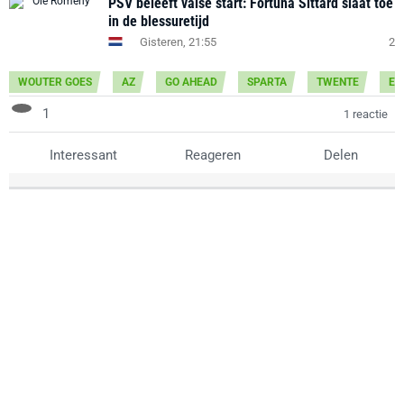
PSV beleeft valse start: Fortuna Sittard slaat toe
in de blessuretijd
Gisteren, 21:55
2
WOUTER GOES
AZ
GO AHEAD
SPARTA
TWENTE
ER
1
1 reactie
Interessant
Reageren
Delen