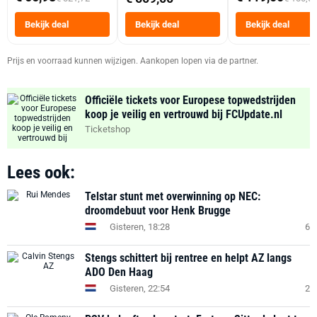
Tot 6 Personen
Heteluchtfriteus
Bekijk deal
Bekijk deal
Bekijk deal
Zwart
Prijs en voorraad kunnen wijzigen. Aankopen lopen via de partner.
Officiële tickets voor Europese topwedstrijden
koop je veilig en vertrouwd bij FCUpdate.nl
Ticketshop
Lees ook:
Telstar stunt met overwinning op NEC:
droomdebuut voor Henk Brugge
Gisteren, 18:28
6
Stengs schittert bij rentree en helpt AZ langs
ADO Den Haag
Gisteren, 22:54
2