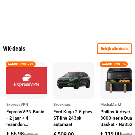
WK-deals
Bekijk alle deals
AANBIEDING -79%
AANBIEDING -8%
ExpressVPN
Broekhuis
MediaMarkt
ExpressVPN Basic
Ford Kuga 2.5 phev
Philips Airfryer
- 2 jaar + 4
ST-line 243pk
3000-serie Dual
maanden
automaat
Basket - Na352
abonnement
Dubbele Mand 9 
€ 66,98
€ 119,00
€ 509,00
€ 321,72
€ 130,0