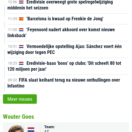
Eredivisie overweegt grote spelregelwijziging
12:06
middenin het seizoen
'Barcelona is kwaad op Frenkie de Jong'
11:35
'Feyenoord nadert akkoord over komst nieuwe
11:00
linksback'
Vermoedelijke opstelling Ajax: Sánchez voert één
10:51
wijziging door tegen PEC
Eredivisie-baas 'boos' op clubs: 'Dit scheelt 80 tot
10:25
120 miljoen per jaar'
FIFA slaat keihard terug na nieuwe onthullingen over
09:32
Infantino
Meer nieuws
Wouter Goes
Team:
AZ