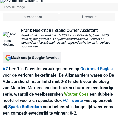
Foto: © Imago
Interessant
1 reactie
Frank Hoekman
| Brand Owner Assistant
Frank Hoekman werkt sinds 2022 voor FCUpdate, begin 2025
werd hij aangesteld als adjunct-hoofdredacteur. Schreef al
duizenden nieuwsberichten, achtergrondverhalen en interviews
voor de site.
Maak ons je Google-favoriet
AZ
heeft in Deventer wraak genomen op
Go Ahead Eagles
voor de verloren bekerfinale. De Alkmaarders waren op De
Adelaarshorst maar liefst met 0-3 te sterk voor de ploeg
van Maarten Martens en doorbraken daarmee een treurige
serie, waarbij de veelbesproken
Wouter Goes
een dubbele
hoofdrol voor zich opeiste. Ook
FC Twente
wist op bezoek
bij
Sparta Rotterdam
voor het eerst in lange tijd weer eens
een competitiewedstrijd te winnen: 0-2.