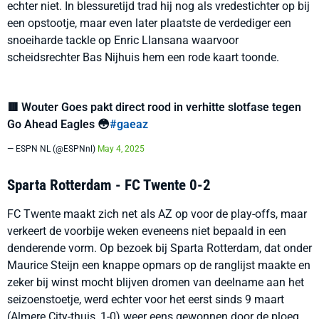
echter niet. In blessuretijd trad hij nog als vredestichter op bij
een opstootje, maar even later plaatste de verdediger een
snoeiharde tackle op Enric Llansana waarvoor
scheidsrechter Bas Nijhuis hem een rode kaart toonde.
🟥 Wouter Goes pakt direct rood in verhitte slotfase tegen
Go Ahead Eagles 😳
#gaeaz
— ESPN NL (@ESPNnl)
May 4, 2025
Sparta Rotterdam - FC Twente 0-2
FC Twente maakt zich net als AZ op voor de play-offs, maar
verkeert de voorbije weken eveneens niet bepaald in een
denderende vorm. Op bezoek bij Sparta Rotterdam, dat onder
Maurice Steijn een knappe opmars op de ranglijst maakte en
zeker bij winst mocht blijven dromen van deelname aan het
seizoenstoetje, werd echter voor het eerst sinds 9 maart
(Almere City-thuis, 1-0) weer eens gewonnen door de ploeg