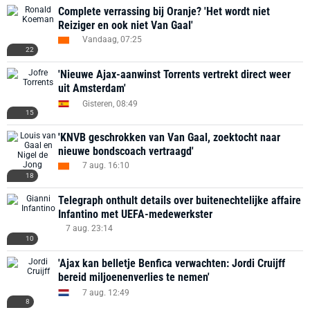
Complete verrassing bij Oranje? 'Het wordt niet
Reiziger en ook niet Van Gaal'
Vandaag, 07:25
22
'Nieuwe Ajax-aanwinst Torrents vertrekt direct weer
uit Amsterdam'
Gisteren, 08:49
15
'KNVB geschrokken van Van Gaal, zoektocht naar
nieuwe bondscoach vertraagd'
7 aug. 16:10
18
Telegraph onthult details over buitenechtelijke affaire
Infantino met UEFA-medewerkster
7 aug. 23:14
10
'Ajax kan belletje Benfica verwachten: Jordi Cruijff
bereid miljoenenverlies te nemen'
7 aug. 12:49
8