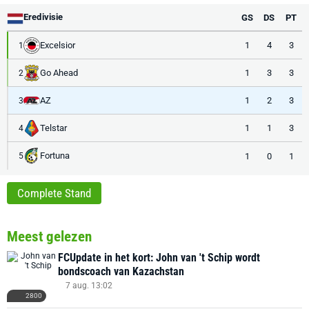
Eredivisie
GS
DS
PT
Excelsior
1
4
3
1
Go Ahead
1
3
3
2
AZ
1
2
3
3
Telstar
1
1
3
4
Fortuna
1
0
1
5
Complete Stand
Meest gelezen
FCUpdate in het kort: John van 't Schip wordt
bondscoach van Kazachstan
7 aug. 13:02
2800