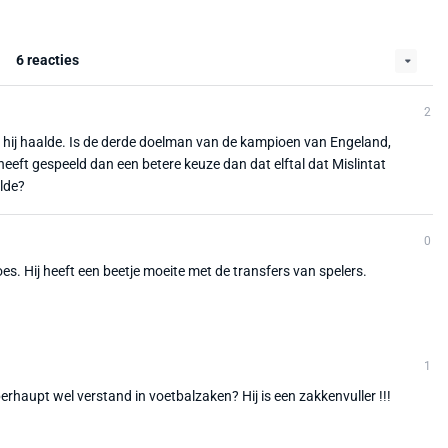
6 reacties
2
die hij haalde. Is de derde doelman van de kampioen van Engeland,
heeft gespeeld dan een betere keuze dan dat elftal dat Mislintat
alde?
0
es. Hij heeft een beetje moeite met de transfers van spelers.
1
rhaupt wel verstand in voetbalzaken? Hij is een zakkenvuller !!!