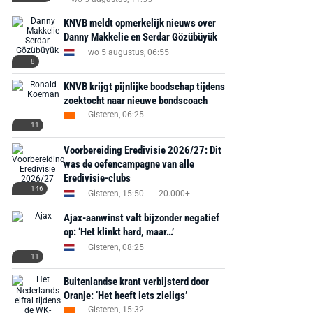
Bekijk deal
KNVB meldt opmerkelijk nieuws over
Bekijk deal
Bekijk deal
Danny Makkelie en Serdar Gözübüyük
wo 5 augustus, 06:55
8
KNVB krijgt pijnlijke boodschap tijdens
zoektocht naar nieuwe bondscoach
Gisteren, 06:25
11
Voorbereiding Eredivisie 2026/27: Dit
was de oefencampagne van alle
Eredivisie-clubs
146
Gisteren, 15:50
20.000+
Ajax-aanwinst valt bijzonder negatief
op: ‘Het klinkt hard, maar…’
Gisteren, 08:25
11
Buitenlandse krant verbijsterd door
Oranje: ‘Het heeft iets zieligs’
Gisteren, 15:32