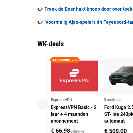
👉
Frank de Boer hakt knoop door over toeko
👉
'Voormalig Ajax-spelers én Feyenoord-ta
WK-deals
AANBIEDING -79%
ExpressVPN
Broekhuis
ExpressVPN Basic - 2
Ford Kuga 2.
jaar + 4 maanden
ST-line 243p
abonnement
automaat
€ 66,98
€ 509,00
€ 321,72