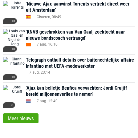
'Nieuwe Ajax-aanwinst Torrents vertrekt direct weer
uit Amsterdam'
Gisteren, 08:49
15
'KNVB geschrokken van Van Gaal, zoektocht naar
nieuwe bondscoach vertraagd'
7 aug. 16:10
18
Telegraph onthult details over buitenechtelijke affaire
Infantino met UEFA-medewerkster
7 aug. 23:14
10
'Ajax kan belletje Benfica verwachten: Jordi Cruijff
bereid miljoenenverlies te nemen'
7 aug. 12:49
8
Meer nieuws