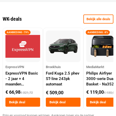
WK-deals
Bekijk alle deals
AANBIEDING -79%
AANBIEDING -8%
ExpressVPN
Broekhuis
MediaMarkt
ExpressVPN Basic
Ford Kuga 2.5 phev
Philips Airfryer
- 2 jaar + 4
ST-line 243pk
3000-serie Dual
maanden
automaat
Basket - Na352
abonnement
Dubbele Mand 9 
€ 66,98
€ 119,00
€ 509,00
€ 321,72
€ 130,0
Tot 6 Personen
Heteluchtfriteus
Bekijk deal
Bekijk deal
Bekijk deal
Zwart
Prijs en voorraad kunnen wijzigen. Aankopen lopen via de partner.