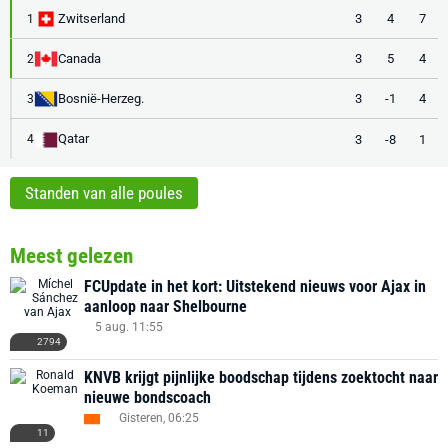
Zwitserland
3
4
7
1
Canada
3
5
4
2
Bosnië-Herzeg.
3
-1
4
3
Qatar
3
-8
1
4
Standen van alle poules
Meest gelezen
FCUpdate in het kort: Uitstekend nieuws voor Ajax in
aanloop naar Shelbourne
5 aug. 11:55
2794
KNVB krijgt pijnlijke boodschap tijdens zoektocht naar
nieuwe bondscoach
Gisteren, 06:25
11