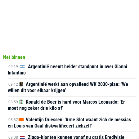
Net binnen
Argentinië neemt helder standpunt in over Gianni
09:19
Infantino
Argentinië werkt aan opvallend WK 2030-plan: ‘We
09:12
willen dit voor elkaar krijgen’
Ronald de Boer is hard voor Marcos Leonardo: 'Er
08:59
moet nog zeker drie kilo af'
Valentijn Driessen: 'Arne Slot waant zich de messias
08:32
en Louis van Gaal diskwalificeert zichzelf'
Ziggo-klanten kunnen vanaf nu gratis Eredivisie
08:08