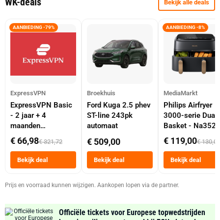
WK-deals
Bekijk alle deals
AANBIEDING -79%
AANBIEDING -8%
ExpressVPN
Broekhuis
MediaMarkt
ExpressVPN Basic
Ford Kuga 2.5 phev
Philips Airfryer
- 2 jaar + 4
ST-line 243pk
3000-serie Dual
maanden
automaat
Basket - Na352
abonnement
Dubbele Mand 9 
€ 66,98
€ 119,00
€ 509,00
€ 321,72
€ 130,0
Tot 6 Personen
Heteluchtfriteus
Bekijk deal
Bekijk deal
Bekijk deal
Zwart
Prijs en voorraad kunnen wijzigen. Aankopen lopen via de partner.
Officiële tickets voor Europese topwedstrijden