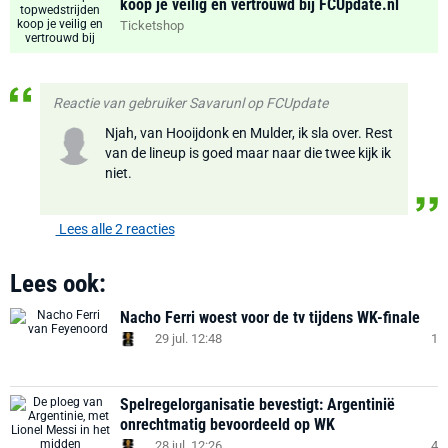
koop je veilig en vertrouwd bij FCUpdate.nl
Ticketshop
Reactie van gebruiker Savarunl op FCUpdate
Njah, van Hooijdonk en Mulder, ik sla over. Rest
van de lineup is goed maar naar die twee kijk ik
niet.
Lees alle 2 reacties
Lees ook:
Nacho Ferri woest voor de tv tijdens WK-finale
29 jul. 12:48
1
Spelregelorganisatie bevestigt: Argentinië
onrechtmatig bevoordeeld op WK
28 jul. 12:26
4