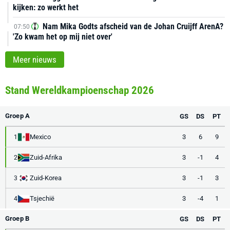
kijken: zo werkt het
Nam Mika Godts afscheid van de Johan Cruijff ArenA?
07:50
'Zo kwam het op mij niet over'
Meer nieuws
Stand Wereldkampioenschap 2026
Groep A
GS
DS
PT
Mexico
3
6
9
1
Zuid-Afrika
3
-1
4
2
Zuid-Korea
3
-1
3
3
Tsjechië
3
-4
1
4
Groep B
GS
DS
PT