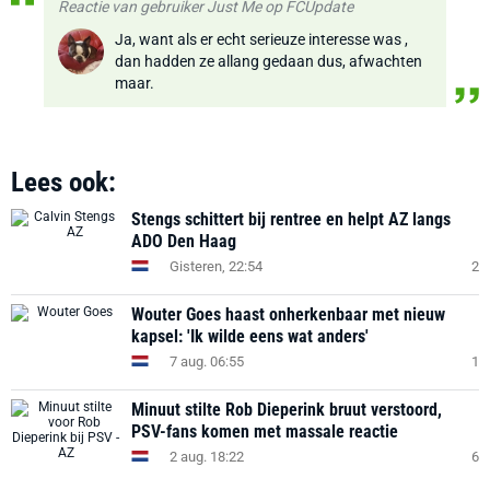
Reactie van gebruiker Just Me op FCUpdate
Ja, want als er echt serieuze interesse was ,
dan hadden ze allang gedaan dus, afwachten
maar.
Lees ook:
Stengs schittert bij rentree en helpt AZ langs
ADO Den Haag
Gisteren, 22:54
2
Wouter Goes haast onherkenbaar met nieuw
kapsel: 'Ik wilde eens wat anders'
7 aug. 06:55
1
Minuut stilte Rob Dieperink bruut verstoord,
PSV-fans komen met massale reactie
2 aug. 18:22
6