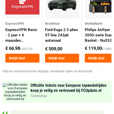
ExpressVPN
Broekhuis
MediaMarkt
ExpressVPN Basic
Ford Kuga 2.5 phev
Philips Airfryer
- 2 jaar + 4
ST-line 243pk
3000-serie Dual
maanden
automaat
Basket - Na352
abonnement
Dubbele Mand 9 
€ 66,98
€ 119,00
€ 509,00
€ 321,72
€ 130,0
Tot 6 Personen
Heteluchtfriteus
Bekijk deal
Bekijk deal
Bekijk deal
Zwart
Prijs en voorraad kunnen wijzigen. Aankopen lopen via de partner.
Officiële tickets voor Europese topwedstrijden
koop je veilig en vertrouwd bij FCUpdate.nl
Ticketshop