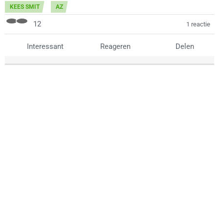
KEES SMIT
AZ
12
1 reactie
Interessant
Reageren
Delen