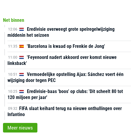
Net binnen
Eredivisie overweegt grote spelregelwijziging
12:06
middenin het seizoen
'Barcelona is kwaad op Frenkie de Jong'
11:35
'Feyenoord nadert akkoord over komst nieuwe
11:00
linksback'
Vermoedelijke opstelling Ajax: Sánchez voert één
10:51
wijziging door tegen PEC
Eredivisie-baas 'boos' op clubs: 'Dit scheelt 80 tot
10:25
120 miljoen per jaar'
FIFA slaat keihard terug na nieuwe onthullingen over
09:32
Infantino
Meer nieuws