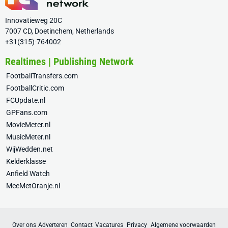
Innovatieweg 20C
7007 CD, Doetinchem, Netherlands
+31(315)-764002
Realtimes | Publishing Network
FootballTransfers.com
FootballCritic.com
FCUpdate.nl
GPFans.com
MovieMeter.nl
MusicMeter.nl
WijWedden.net
Kelderklasse
Anfield Watch
MeeMetOranje.nl
Over ons
Adverteren
Contact
Vacatures
Privacy
Algemene voorwaarden