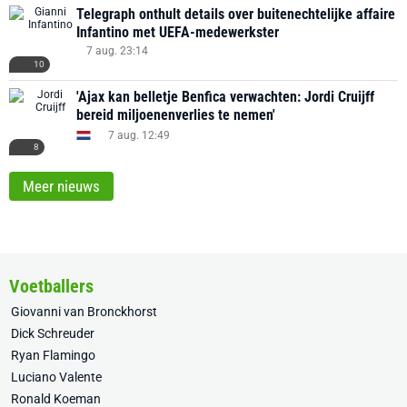
Telegraph onthult details over buitenechtelijke affaire
Infantino met UEFA-medewerkster
7 aug. 23:14
10
'Ajax kan belletje Benfica verwachten: Jordi Cruijff
bereid miljoenenverlies te nemen'
7 aug. 12:49
8
Meer nieuws
Voetballers
Giovanni van Bronckhorst
Dick Schreuder
Ryan Flamingo
Luciano Valente
Ronald Koeman