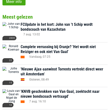
Meer info
Meest gelezen
FCUpdate in het kort: John van 't Schip wordt
bondscoach van Kazachstan
7 aug. 13:02
2800
Complete verrassing bij Oranje? 'Het wordt niet
Reiziger en ook niet Van Gaal'
Vandaag, 07:25
22
'Nieuwe Ajax-aanwinst Torrents vertrekt direct weer
uit Amsterdam'
Gisteren, 08:49
15
'KNVB geschrokken van Van Gaal, zoektocht naar
nieuwe bondscoach vertraagd'
7 aug. 16:10
18