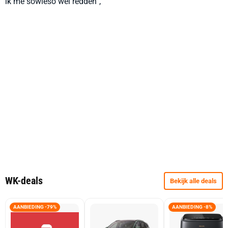
ik me sowieso wel redden”,
WK-deals
Bekijk alle deals
AANBIEDING -79%
AANBIEDING -8%